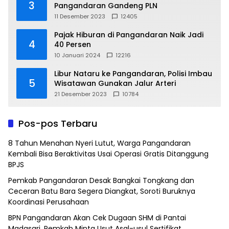
3
Pangandaran Gandeng PLN
11 Desember 2023
12405
Pajak Hiburan di Pangandaran Naik Jadi
4
40 Persen
10 Januari 2024
12216
Libur Nataru ke Pangandaran, Polisi Imbau
5
Wisatawan Gunakan Jalur Arteri
21 Desember 2023
10784
Pos-pos Terbaru
8 Tahun Menahan Nyeri Lutut, Warga Pangandaran
Kembali Bisa Beraktivitas Usai Operasi Gratis Ditanggung
BPJS
Pemkab Pangandaran Desak Bangkai Tongkang dan
Ceceran Batu Bara Segera Diangkat, Soroti Buruknya
Koordinasi Perusahaan
BPN Pangandaran Akan Cek Dugaan SHM di Pantai
Madasari, Pemkab Minta Usut Asal-usul Sertifikat