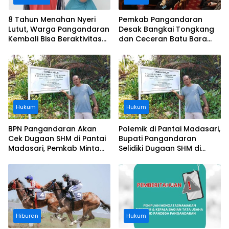
8 Tahun Menahan Nyeri
Pemkab Pangandaran
Lutut, Warga Pangandaran
Desak Bangkai Tongkang
Kembali Bisa Beraktivitas
dan Ceceran Batu Bara
Usai Operasi Gratis
Segera Diangkat, Soroti
Ditanggung BPJS
Buruknya Koordinasi
Perusahaan
Hukum
Hukum
BPN Pangandaran Akan
Polemik di Pantai Madasari,
Cek Dugaan SHM di Pantai
Bupati Pangandaran
Madasari, Pemkab Minta
Selidiki Dugaan SHM di
Usut Asal-usul Sertifikat
Kawasan Sempadan
Pantai
Hiburan
Hukum