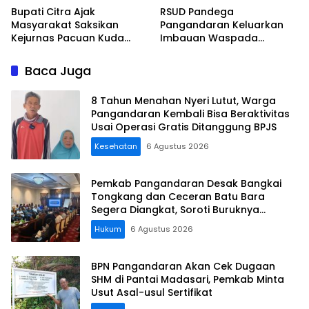
Bupati Citra Ajak
RSUD Pandega
Masyarakat Saksikan
Pangandaran Keluarkan
Kejurnas Pacuan Kuda
Imbauan Waspada
Indonesia Derby 2026 di
Penipuan
Legokjawa
Baca Juga
8 Tahun Menahan Nyeri Lutut, Warga
Pangandaran Kembali Bisa Beraktivitas
Usai Operasi Gratis Ditanggung BPJS
Kesehatan
6 Agustus 2026
Pemkab Pangandaran Desak Bangkai
Tongkang dan Ceceran Batu Bara
Segera Diangkat, Soroti Buruknya
Koordinasi Perusahaan
Hukum
6 Agustus 2026
BPN Pangandaran Akan Cek Dugaan
SHM di Pantai Madasari, Pemkab Minta
Usut Asal-usul Sertifikat