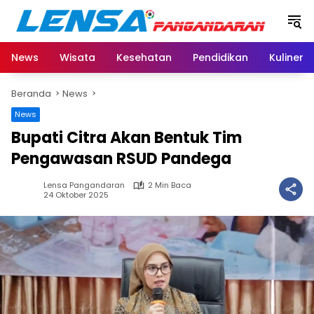
Langsung
ke
konten
News
Wisata
Kesehatan
Pendidikan
Kuliner
Beranda
News
News
Bupati Citra Akan Bentuk Tim
Pengawasan RSUD Pandega
Lensa Pangandaran
2 Min Baca
24 Oktober 2025