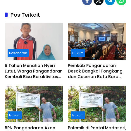
Pos Terkait
Kesehatan
Hukum
8 Tahun Menahan Nyeri
Pemkab Pangandaran
Lutut, Warga Pangandaran
Desak Bangkai Tongkang
Kembali Bisa Beraktivitas
dan Ceceran Batu Bara
Usai Operasi Gratis
Segera Diangkat, Soroti
Ditanggung BPJS
Buruknya Koordinasi
Perusahaan
Hukum
Hukum
BPN Pangandaran Akan
Polemik di Pantai Madasari,