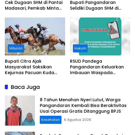
Cek Dugaan SHM di Pantai
Bupati Pangandaran
Madasari, Pemkab Minta
Selidiki Dugaan SHM di
Usut Asal-usul Sertifikat
Kawasan Sempadan
Pantai
Hiburan
Hukum
Bupati Citra Ajak
RSUD Pandega
Masyarakat Saksikan
Pangandaran Keluarkan
Kejurnas Pacuan Kuda
Imbauan Waspada
Indonesia Derby 2026 di
Penipuan
Legokjawa
Baca Juga
8 Tahun Menahan Nyeri Lutut, Warga
Pangandaran Kembali Bisa Beraktivitas
Usai Operasi Gratis Ditanggung BPJS
Kesehatan
6 Agustus 2026