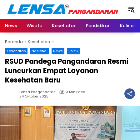
Langsung
ke
konten
News
Wisata
Kesehatan
Pendidikan
Kuliner
Beranda
Kesehatan
Kesehatan
Nasional
News
Politik
RSUD Pandega Pangandaran Resmi
Luncurkan Empat Layanan
Kesehatan Baru
Lensa Pangandaran
3 Min Baca
24 Oktober 2025