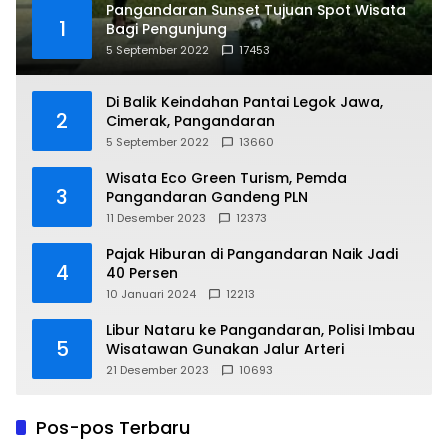
Pangandaran Sunset Tujuan Spot Wisata
1
Bagi Pengunjung
5 September 2022
17453
Di Balik Keindahan Pantai Legok Jawa,
2
Cimerak, Pangandaran
5 September 2022
13660
Wisata Eco Green Turism, Pemda
3
Pangandaran Gandeng PLN
11 Desember 2023
12373
Pajak Hiburan di Pangandaran Naik Jadi
4
40 Persen
10 Januari 2024
12213
Libur Nataru ke Pangandaran, Polisi Imbau
5
Wisatawan Gunakan Jalur Arteri
21 Desember 2023
10693
Pos-pos Terbaru