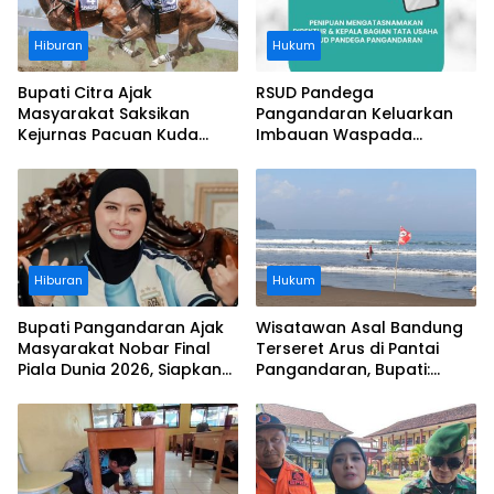
Hiburan
Hukum
Bupati Citra Ajak
RSUD Pandega
Masyarakat Saksikan
Pangandaran Keluarkan
Kejurnas Pacuan Kuda
Imbauan Waspada
Indonesia Derby 2026 di
Penipuan
Legokjawa
Hiburan
Hukum
Bupati Pangandaran Ajak
Wisatawan Asal Bandung
Masyarakat Nobar Final
Terseret Arus di Pantai
Piala Dunia 2026, Siapkan
Pangandaran, Bupati:
Door Prize
Tolong Wisatawan Ikuti
Aturan