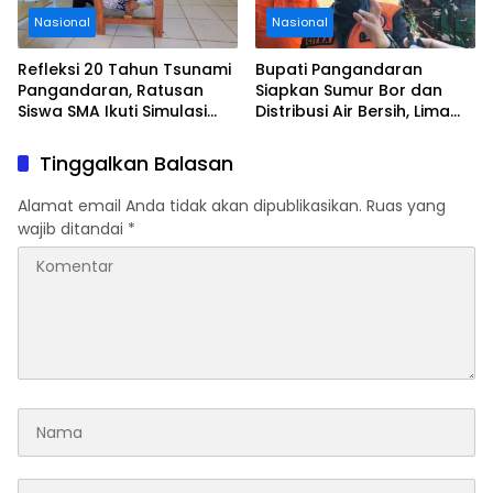
Nasional
Nasional
Refleksi 20 Tahun Tsunami
Bupati Pangandaran
Pangandaran, Ratusan
Siapkan Sumur Bor dan
Siswa SMA Ikuti Simulasi
Distribusi Air Bersih, Lima
Evakuasi Gempa dan
Desa Mulai Terdampak
Tsunami
Kekeringan
Tinggalkan Balasan
Alamat email Anda tidak akan dipublikasikan.
Ruas yang
wajib ditandai
*