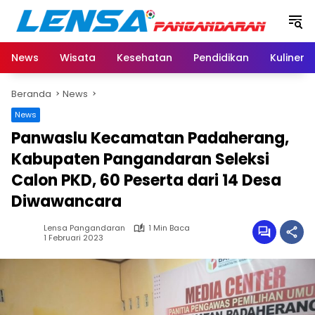
Langsung
ke
konten
News
Wisata
Kesehatan
Pendidikan
Kuliner
Beranda
News
News
Panwaslu Kecamatan Padaherang,
Kabupaten Pangandaran Seleksi
Calon PKD, 60 Peserta dari 14 Desa
Diwawancara
Lensa Pangandaran
1 Min Baca
1 Februari 2023