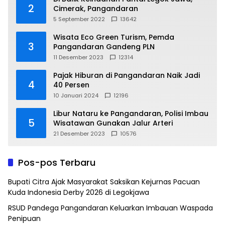
2
Cimerak, Pangandaran
5 September 2022
13642
Wisata Eco Green Turism, Pemda
3
Pangandaran Gandeng PLN
11 Desember 2023
12314
Pajak Hiburan di Pangandaran Naik Jadi
4
40 Persen
10 Januari 2024
12196
Libur Nataru ke Pangandaran, Polisi Imbau
5
Wisatawan Gunakan Jalur Arteri
21 Desember 2023
10576
Pos-pos Terbaru
Bupati Citra Ajak Masyarakat Saksikan Kejurnas Pacuan
Kuda Indonesia Derby 2026 di Legokjawa
RSUD Pandega Pangandaran Keluarkan Imbauan Waspada
Penipuan