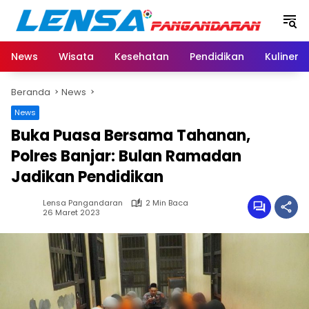
Langsung
ke
konten
News
Wisata
Kesehatan
Pendidikan
Kuliner
Beranda
News
News
Buka Puasa Bersama Tahanan,
Polres Banjar: Bulan Ramadan
Jadikan Pendidikan
Lensa Pangandaran
2 Min Baca
26 Maret 2023