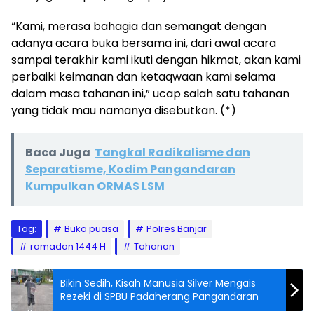
“Kami, merasa bahagia dan semangat dengan
adanya acara buka bersama ini, dari awal acara
sampai terakhir kami ikuti dengan hikmat, akan kami
perbaiki keimanan dan ketaqwaan kami selama
dalam masa tahanan ini,” ucap salah satu tahanan
yang tidak mau namanya disebutkan. (*)
Baca Juga
Tangkal Radikalisme dan
Separatisme, Kodim Pangandaran
Kumpulkan ORMAS LSM
Tag:
Buka puasa
Polres Banjar
ramadan 1444 H
Tahanan
Bikin Sedih, Kisah Manusia Silver Mengais
Rezeki di SPBU Padaherang Pangandaran