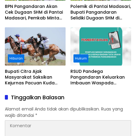
BPN Pangandaran Akan
Polemik di Pantai Madasari,
Cek Dugaan SHM di Pantai
Bupati Pangandaran
Madasari, Pemkab Minta
Selidiki Dugaan SHM di
Usut Asal-usul Sertifikat
Kawasan Sempadan
Pantai
Hiburan
Hukum
Bupati Citra Ajak
RSUD Pandega
Masyarakat Saksikan
Pangandaran Keluarkan
Kejurnas Pacuan Kuda
Imbauan Waspada
Indonesia Derby 2026 di
Penipuan
Legokjawa
Tinggalkan Balasan
Alamat email Anda tidak akan dipublikasikan.
Ruas yang
wajib ditandai
*