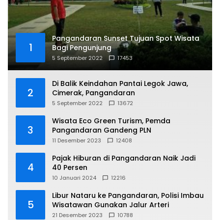
Pangandaran Sunset Tujuan Spot Wisata
1
Bagi Pengunjung
5 September 2022
17453
Di Balik Keindahan Pantai Legok Jawa,
2
Cimerak, Pangandaran
5 September 2022
13672
Wisata Eco Green Turism, Pemda
3
Pangandaran Gandeng PLN
11 Desember 2023
12408
Pajak Hiburan di Pangandaran Naik Jadi
4
40 Persen
10 Januari 2024
12216
Libur Nataru ke Pangandaran, Polisi Imbau
5
Wisatawan Gunakan Jalur Arteri
21 Desember 2023
10788