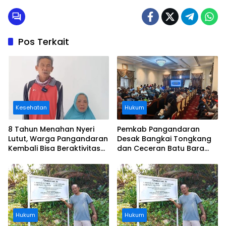
Pos Terkait
Kesehatan
Hukum
8 Tahun Menahan Nyeri
Pemkab Pangandaran
Lutut, Warga Pangandaran
Desak Bangkai Tongkang
Kembali Bisa Beraktivitas
dan Ceceran Batu Bara
Usai Operasi Gratis
Segera Diangkat, Soroti
Ditanggung BPJS
Buruknya Koordinasi
Perusahaan
Hukum
Hukum