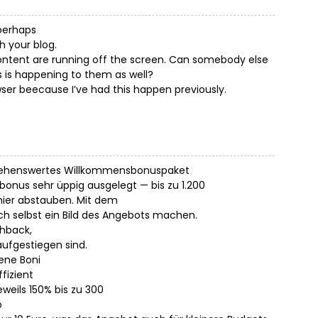
 perhaps
h your blog.
content are running off the screen. Can somebody else
 is happening to them as well?
er beecause I’ve had this happen previously.
 sehenswertes Willkommensbonuspaket
onus sehr üppig ausgelegt — bis zu 1.200
hier abstauben. Mit dem
ich selbst ein Bild des Angebots machen.
shback,
ufgestiegen sind.
ene Boni
fizient
eweils 150% bis zu 300
o