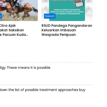
n
Hukum
Citra Ajak
RSUD Pandega Pangandaran
akat Saksikan
Keluarkan Imbauan
as Pacuan Kuda
Waspada Penipuan
ia Derby 2026 di
awa
ligy
These means it is possible
 down the list of possible treatment approaches
buy