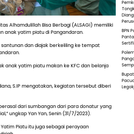
Pemka
Tongk
Diang
Peru
Alhamdulillah Bisa Berbagi (ALSAGI) memiliki
BPN P
 anak yatim piatu di Pangandaran.
Panta
Sertif
 santunan dan diajak berkeliling ke tempat
andaran.
Polem
Panga
Semp
jak anak yatim piatu makan ke KFC dan belanja
Bupat
Pacua
iana, S.IP mengatakan, kegiatan tersebut diberi
Legok
 berasal dari sumbangan dari para donatur yang
al,” ungkap Yan Yan, Senin (31/7/2023).
Yatim Piatu itu juga sebagai perayaan
jriah.