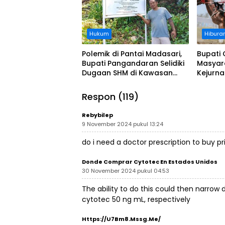
Hukum
Hibura
Polemik di Pantai Madasari,
Bupati 
Bupati Pangandaran Selidiki
Masyar
Dugaan SHM di Kawasan
Kejurn
Sempadan Pantai
Indones
Legokj
Respon (119)
Rebybilep
9 November 2024 pukul 13:24
do i need a doctor prescription to buy pri
Donde Comprar Cytotec En Estados Unidos
30 November 2024 pukul 04:53
The ability to do this could then narrow
cytotec
50 ng mL, respectively
Https://U7Bm8.Mssg.me/