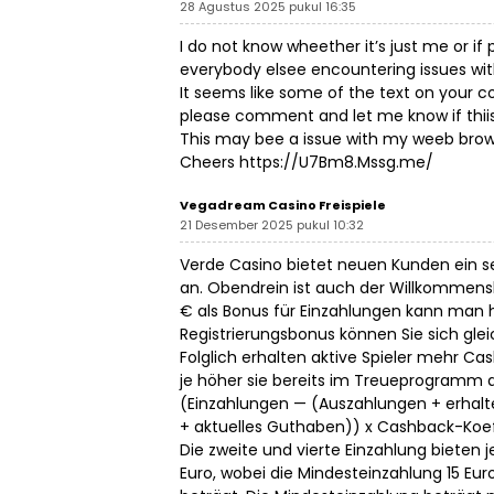
28 Agustus 2025 pukul 16:35
I do not know wheether it’s just me or if
everybody elsee encountering issues wit
It seems like some of the text on your 
please comment and let me know if thiis
This may bee a issue with my weeb brows
Cheers
https://U7Bm8.Mssg.me/
Vegadream Casino Freispiele
21 Desember 2025 pukul 10:32
Verde Casino bietet neuen Kunden ein
an. Obendrein ist auch der Willkommensb
€ als Bonus für Einzahlungen kann man 
Registrierungsbonus können Sie sich gle
Folglich erhalten aktive Spieler mehr Ca
je höher sie bereits im Treueprogramm a
(Einzahlungen — (Auszahlungen + erhalt
+ aktuelles Guthaben)) x Cashback-Koef
Die zweite und vierte Einzahlung bieten j
Euro, wobei die Mindesteinzahlung 15 Eur