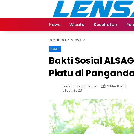
Langsung
ke
konten
News
Wisata
Kesehatan
Pen
Beranda
News
News
Bakti Sosial ALSA
Piatu di Pangand
Lensa Pangandaran
2 Min Baca
31 Juli 2023