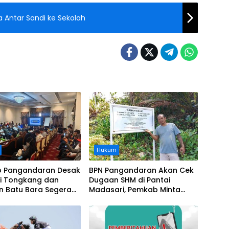
 Antar Sandi ke Sekolah
Hukum
 Pangandaran Desak
BPN Pangandaran Akan Cek
i Tongkang dan
Dugaan SHM di Pantai
n Batu Bara Segera
Madasari, Pemkab Minta
t, Soroti Buruknya
Usut Asal-usul Sertifikat
nasi Perusahaan