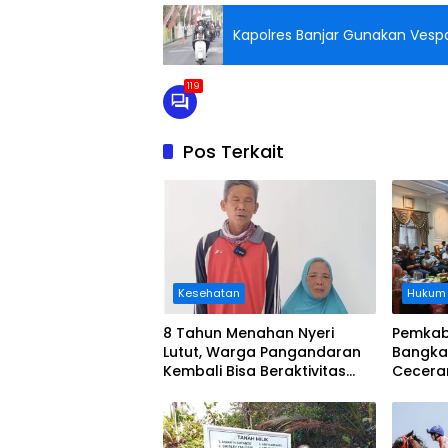
Kapolres Banjar Gunakan Vespa
119
Pos Terkait
Kesehatan
Hukum
8 Tahun Menahan Nyeri
Pemkab
Lutut, Warga Pangandaran
Bangka
Kembali Bisa Beraktivitas
Cecera
Usai Operasi Gratis
Diangka
Ditanggung BPJS
Koordi