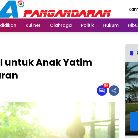
Kami
Agu
didikan
Kuliner
Olahraga
Politik
Hukum
Hibu
GI untuk Anak Yatim
aran
119