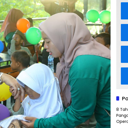
Po
8 Tah
Panga
Opera