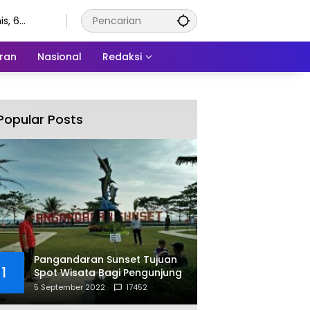
s, 6
stus 2026
ran
Nasional
Redaksi
Popular Posts
Pangandaran Sunset Tujuan
1
Spot Wisata Bagi Pengunjung
5 September 2022
17452