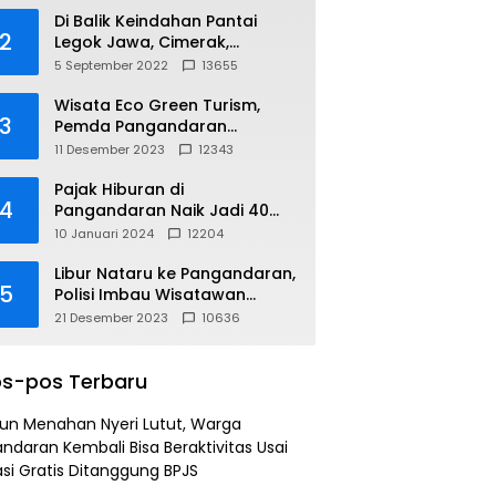
Di Balik Keindahan Pantai
2
Legok Jawa, Cimerak,
Pangandaran
5 September 2022
13655
Wisata Eco Green Turism,
3
Pemda Pangandaran
Gandeng PLN
11 Desember 2023
12343
Pajak Hiburan di
4
Pangandaran Naik Jadi 40
Persen
10 Januari 2024
12204
Libur Nataru ke Pangandaran,
5
Polisi Imbau Wisatawan
Gunakan Jalur Arteri
21 Desember 2023
10636
s-pos Terbaru
un Menahan Nyeri Lutut, Warga
ndaran Kembali Bisa Beraktivitas Usai
si Gratis Ditanggung BPJS