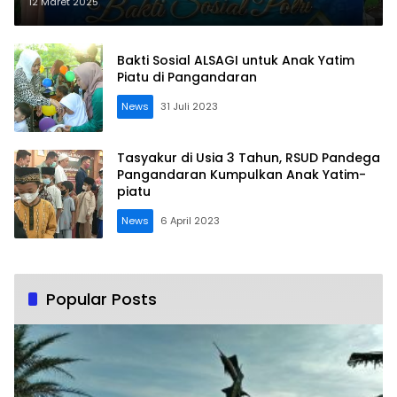
Asuhan Anak Yatim-piatu
12 Maret 2025
Bakti Sosial ALSAGI untuk Anak Yatim
Piatu di Pangandaran
News
31 Juli 2023
Tasyakur di Usia 3 Tahun, RSUD Pandega
Pangandaran Kumpulkan Anak Yatim-
piatu
News
6 April 2023
Popular Posts