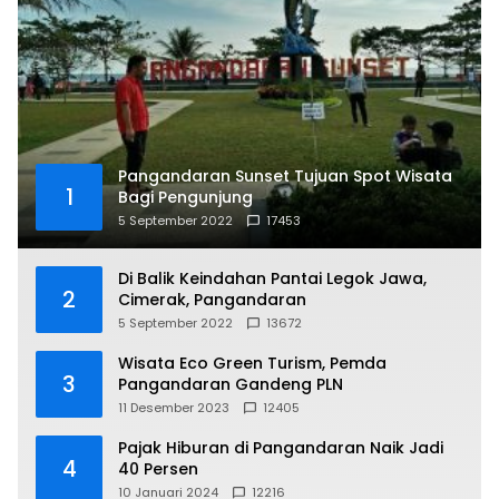
Pangandaran Sunset Tujuan Spot Wisata
1
Bagi Pengunjung
5 September 2022
17453
Di Balik Keindahan Pantai Legok Jawa,
2
Cimerak, Pangandaran
5 September 2022
13672
Wisata Eco Green Turism, Pemda
3
Pangandaran Gandeng PLN
11 Desember 2023
12405
Pajak Hiburan di Pangandaran Naik Jadi
4
40 Persen
10 Januari 2024
12216