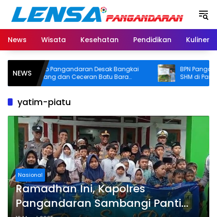
Langsung
ke
konten
News
Wisata
Kesehatan
Pendidikan
Kuliner
Pemkab Pangandaran Desak Bangkai
BPN Pangandaran
NEWS
Tongkang dan Ceceran Batu Bara
SHM di Pantai Mad
Segera Diangkat, Soroti Buruknya
Usut Asal-usul Sert
Koordinasi Perusahaan
yatim-piatu
Nasional
Ramadhan Ini, Kapolres
Pangandaran Sambangi Panti