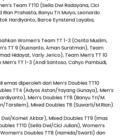
omen’s Team TT10 (Sella Dwi Radayana, Cici
Rian Prahasta, Banyu Tri Mulyo, Leonardo
tok Hardiyanto, Barce Eynstend Layaba,
ahkan Women’s Team TT 1-3 (Osrita Muslim,
Men’s TT 9 (Kusnanto, Aman Suratman), Team
ad Hidayat, Varly Jerico), Team Men’s TT 10
m Men’s TT 1-3 (Andi Santoso, Cahyo Pambudi,
li emas diperoleh dari Men’s Doubles TT10
oubles TT4 (Adyos Astan/Yayang Gunaya), Men’s
rdiyanto), Men’s Doubles TT8 (Banyu Tri/M.
n/Tarsilem), Mixed Doubles T8 (Suwarti/M.Rian).
a Dwi/Komet Akbar), Mixed Doubles TT9 (Imas
les TT10 (Sella Dwi/Cici Juliani), Women’s
), Women’s Doubles TT8 (Hamida/Swarti) dan