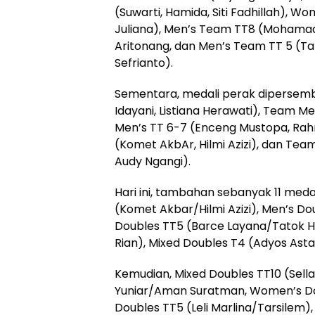
(Suwarti, Hamida, Siti Fadhillah), W
Juliana), Men’s Team TT8 (Mohamad 
Aritonang, dan Men’s Team TT 5 (Ta
Sefrianto).
Sementara, medali perak dipersemb
Idayani, Listiana Herawati), Team 
Men’s TT 6-7 (Enceng Mustopa, Rahm
(Komet AkbAr, Hilmi Azizi), dan Tea
Audy Ngangi).
Hari ini, tambahan sebanyak 11 meda
(Komet Akbar/Hilmi Azizi), Men’s D
Doubles TT5 (Barce Layana/Tatok Ha
Rian), Mixed Doubles T4 (Adyos Asta
Kemudian, Mixed Doubles TT10 (Sell
Yuniar/Aman Suratman, Women’s Doub
Doubles TT5 (Leli Marlina/Tarsilem