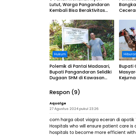
Lutut, Warga Pangandaran
Bangka
Kembali Bisa Beraktivitas
Cecera
Usai Operasi Gratis
Diangka
Ditanggung BPJS
Koordi
Hukum
Hibura
Polemik di Pantai Madasari,
Bupati 
Bupati Pangandaran Selidiki
Masyar
Dugaan SHM di Kawasan
Kejurn
Sempadan Pantai
Indones
Legokj
Respon (9)
Aqualge
27 Agustus 2024 pukul 23:26
com harga obat viagra eceran di apotik T
Hospitals who will ensure patient care i
hospitals to become more efficient wit