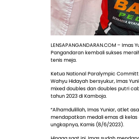
LENSAPANGANDARAN.COM – Imas Yunia
Pangandaran kembali sukses meraih
tenis meja.
Ketua National Paralympic Committ
Wahyu Hidayah bersyukur, Imas Yunia
mixed doubles dan doubles putri ca
tahun 2023 di Kamboja.
“Alhamdulillah, Imas Yuniar, atlet a
mendapatkan medali emas di kelas d
ungkapnya, Kamis (8/6/2023).
Hingga saat ini, Imas sudah menda