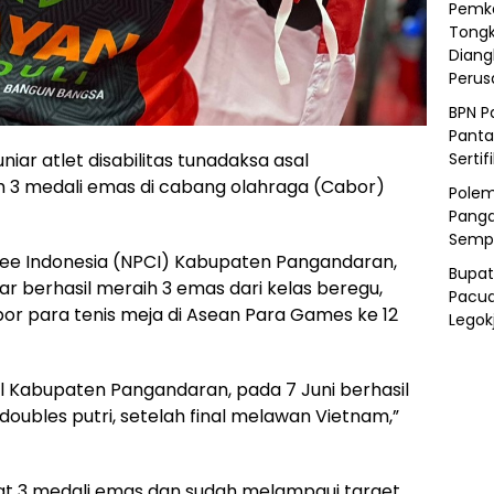
Pemka
Tongk
Diang
Peru
BPN P
Panta
Sertif
r atlet disabilitas tunadaksa asal
 3 medali emas di cabang olahraga (Cabor)
Polem
Panga
Semp
ee Indonesia (NPCI) Kabupaten Pangandaran,
Bupat
r berhasil meraih 3 emas dari kelas beregu,
Pacua
bor para tenis meja di Asean Para Games ke 12
Legok
sal Kabupaten Pangandaran, pada 7 Juni berhasil
oubles putri, setelah final melawan Vietnam,”
pat 3 medali emas dan sudah melampaui target