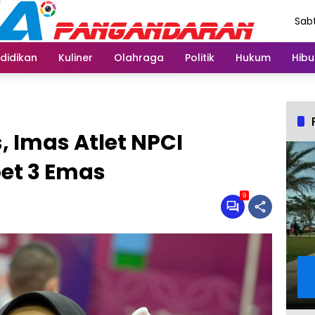
Sabt
Agu
didikan
Kuliner
Olahraga
Politik
Hukum
Hibu
 Imas Atlet NPCI
et 3 Emas
9