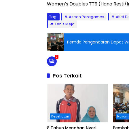
Women’s Doubles TT9 (Hana Resti/Im
Tag:
Asean Paragames
Atlet D
Tenis Meja
Pemda Pangandaran Dapat WD
9
Pos Terkait
Kesehatan
Hukum
8 Tahun Menahan Nyeri
Pemkab