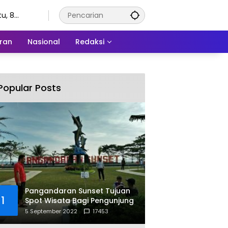
u, 8
stus 2026
ran
Nasional
Redaksi
Popular Posts
Pangandaran Sunset Tujuan
1
Spot Wisata Bagi Pengunjung
5 September 2022
17453