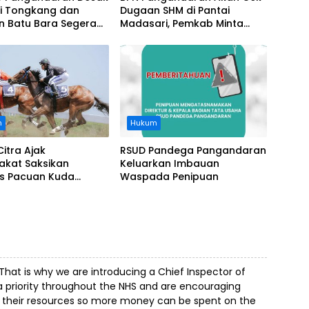
i Tongkang dan
Dugaan SHM di Pantai
n Batu Bara Segera
Madasari, Pemkab Minta
t, Soroti Buruknya
Usut Asal-usul Sertifikat
nasi Perusahaan
n
Hukum
Citra Ajak
RSUD Pandega Pangandaran
akat Saksikan
Keluarkan Imbauan
as Pacuan Kuda
Waspada Penipuan
ia Derby 2026 di
awa
hat is why we are introducing a Chief Inspector of
s a priority throughout the NHS and are encouraging
h their resources so more money can be spent on the