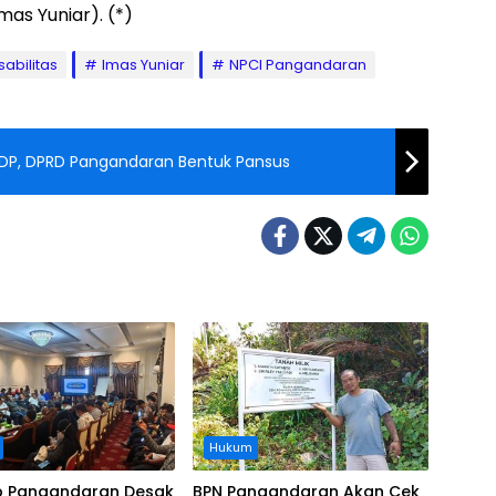
as Yuniar). (*)
isabilitas
Imas Yuniar
NPCI Pangandaran
P, DPRD Pangandaran Bentuk Pansus
Hukum
 Pangandaran Desak
BPN Pangandaran Akan Cek