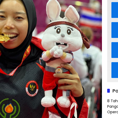
Po
8 Tah
Panga
Opera