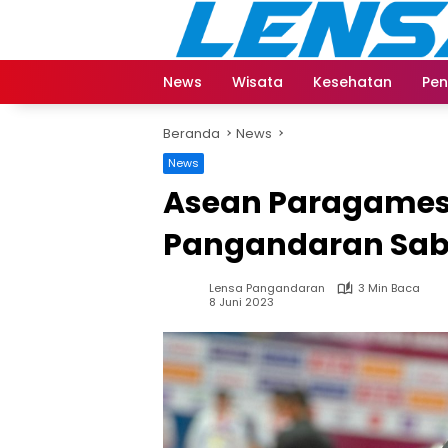
Langsung
ke
konten
News
Wisata
Kesehatan
Pen
Beranda
News
News
Asean Paragames,
Pangandaran Sab
Lensa Pangandaran
3 Min Baca
8 Juni 2023