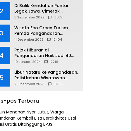
Di Balik Keindahan Pantai
2
Legok Jawa, Cimerak,
Pangandaran
5 September 2022
13672
Wisata Eco Green Turism,
3
Pemda Pangandaran
Gandeng PLN
11 Desember 2023
12404
Pajak Hiburan di
4
Pangandaran Naik Jadi 40
Persen
10 Januari 2024
12216
Libur Nataru ke Pangandaran,
5
Polisi Imbau Wisatawan
Gunakan Jalur Arteri
21 Desember 2023
10783
s-pos Terbaru
un Menahan Nyeri Lutut, Warga
ndaran Kembali Bisa Beraktivitas Usai
si Gratis Ditanggung BPJS