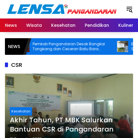
Langsung
ke
konten
News
Wisata
Kesehatan
Pendidikan
Kuliner
Pemkab Pangandaran Desak Bangkai
BPN Pang
NEWS
Tongkang dan Ceceran Batu Bara
SHM di P
Segera Diangkat, Soroti Buruknya
Usut Asal-
Koordinasi Perusahaan
CSR
Kesehatan
Akhir Tahun, PT MBK Salurkan
Bantuan CSR di Pangandaran