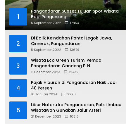
Pangandaran Sunset Tujuan Spot Wisata
1
Bagi Pengunjung
5 September 2022
17453
Di Balik Keindahan Pantai Legok Jawa,
2
Cimerak, Pangandaran
5 September 2022
13679
Wisata Eco Green Turism, Pemda
3
Pangandaran Gandeng PLN
11 Desember 2023
12432
Pajak Hiburan di Pangandaran Naik Jadi
4
40 Persen
10 Januari 2024
12220
Libur Nataru ke Pangandaran, Polisi Imbau
5
Wisatawan Gunakan Jalur Arteri
21 Desember 2023
10813