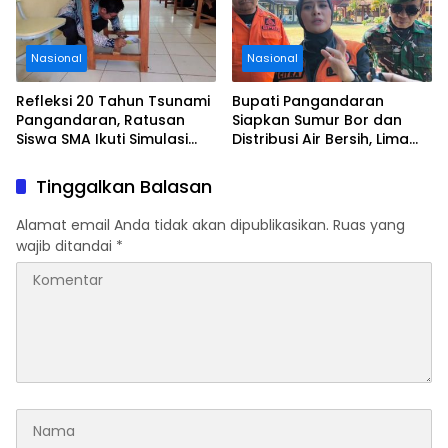
Nasional
Nasional
Refleksi 20 Tahun Tsunami
Bupati Pangandaran
Pangandaran, Ratusan
Siapkan Sumur Bor dan
Siswa SMA Ikuti Simulasi
Distribusi Air Bersih, Lima
Evakuasi Gempa dan
Desa Mulai Terdampak
Tsunami
Kekeringan
Tinggalkan Balasan
Alamat email Anda tidak akan dipublikasikan.
Ruas yang
wajib ditandai
*