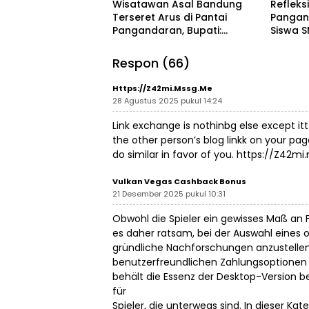
Wisatawan Asal Bandung
Refleks
Terseret Arus di Pantai
Pangan
Pangandaran, Bupati:
Siswa S
Tolong Wisatawan Ikuti
Evakua
Aturan
Tsunam
Respon (66)
Https://Z42mi.mssg.me
28 Agustus 2025 pukul 14:24
Link exchange is nothinbg else except itt 
the other person’s blog linkk on your pag
do similar in favor of you.
https://Z42mi
Vulkan Vegas Cashback Bonus
21 Desember 2025 pukul 10:31
Obwohl die Spieler ein gewisses Maß an F
es daher ratsam, bei der Auswahl eines 
gründliche Nachforschungen anzustellen. 
benutzerfreundlichen Zahlungsoptionen 
behält die Essenz der Desktop-Version be
für
Spieler, die unterwegs sind. In dieser Kat