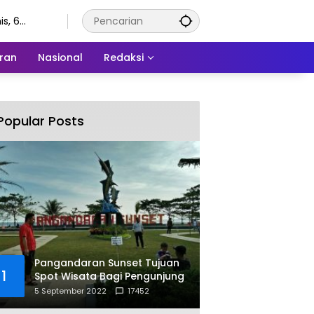
s, 6
stus 2026
ran
Nasional
Redaksi
Popular Posts
Pangandaran Sunset Tujuan
1
Spot Wisata Bagi Pengunjung
5 September 2022
17452