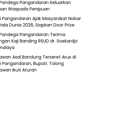
Pandega Pangandaran Keluarkan
uan Waspada Penipuan
i Pangandaran Ajak Masyarakat Nobar
Piala Dunia 2026, Siapkan Door Prize
Pandega Pangandaran Terima
ngan Kaji Banding RSUD dr. Soekardjo
malaya
awan Asal Bandung Terseret Arus di
i Pangandaran, Bupati: Tolong
awan Ikuti Aturan