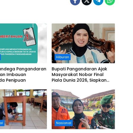
Hiburan
andega Pangandaran
Bupati Pangandaran Ajak
kan Imbauan
Masyarakat Nobar Final
a Penipuan
Piala Dunia 2026, Siapkan
Door Prize
al
Nasional