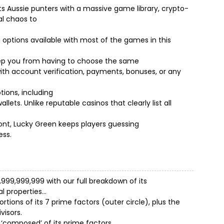
ets Aussie punters with a massive game library, crypto-
al chaos to
options available with most of the games in this
ep you from having to choose the same
with account verification, payments, bonuses, or any
ions, including
lets. Unlike reputable casinos that clearly list all
ront, Lucky Green keeps players guessing
ess.
999,999,999 with our full breakdown of its
al properties…
ortions of its 7 prime factors (outer circle), plus the
visors.
‘composed’ of its prime factors.