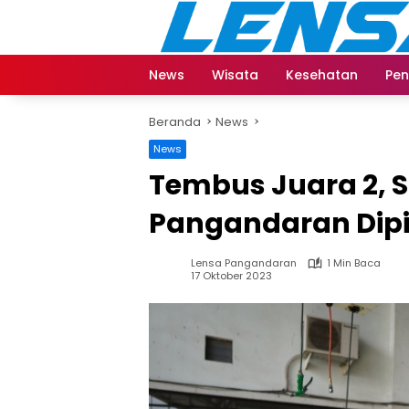
Langsung
ke
konten
News
Wisata
Kesehatan
Pen
Beranda
News
News
Tembus Juara 2, 
Pangandaran Dipi
Lensa Pangandaran
1 Min Baca
17 Oktober 2023