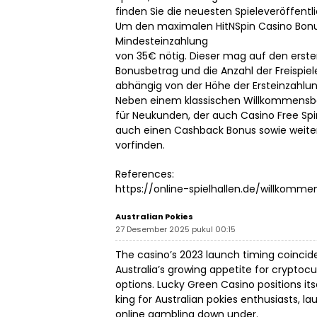
finden Sie die neuesten Spieleveröffentl
Um den maximalen HitNSpin Casino Bonus
Mindesteinzahlung
von 35€ nötig. Dieser mag auf den ersten
Bonusbetrag und die Anzahl der Freispiel
abhängig von der Höhe der Ersteinzahlun
Neben einem klassischen Willkommens
für Neukunden, der auch Casino Free Spi
auch einen Cashback Bonus sowie weit
vorfinden.
References:
https://online-spielhallen.de/willkomm
Australian Pokies
27 Desember 2025 pukul 00:15
The casino’s 2023 launch timing coincide
Australia’s growing appetite for crypto
options. Lucky Green Casino positions its
king for
Australian pokies
enthusiasts, la
online gambling down under.