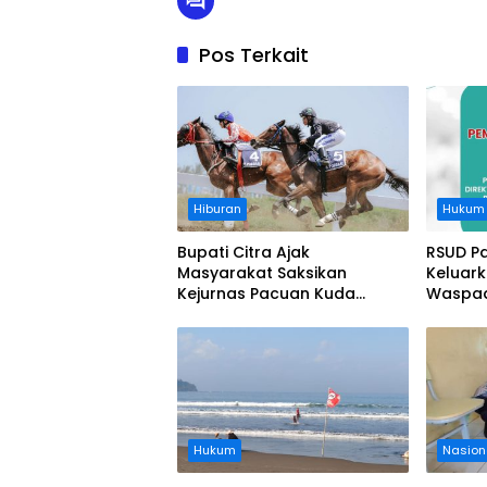
Pos Terkait
Hiburan
Hukum
Bupati Citra Ajak
RSUD P
Masyarakat Saksikan
Keluar
Kejurnas Pacuan Kuda
Waspad
Indonesia Derby 2026 di
Legokjawa
Hukum
Nasion