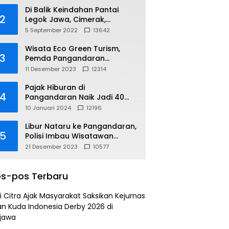
Di Balik Keindahan Pantai
2
Legok Jawa, Cimerak,
Pangandaran
5 September 2022
13642
Wisata Eco Green Turism,
3
Pemda Pangandaran
Gandeng PLN
11 Desember 2023
12314
Pajak Hiburan di
4
Pangandaran Naik Jadi 40
Persen
10 Januari 2024
12196
Libur Nataru ke Pangandaran,
5
Polisi Imbau Wisatawan
Gunakan Jalur Arteri
21 Desember 2023
10577
s-pos Terbaru
i Citra Ajak Masyarakat Saksikan Kejurnas
n Kuda Indonesia Derby 2026 di
jawa