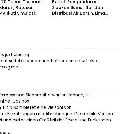
i 20 Tahun Tsunami
Bupati Pangandaran
daran, Ratusan
Siapkan Sumur Bor dan
MA Ikuti Simulasi
Distribusi Air Bersih, Lima
si Gempa dan
Desa Mulai Terdampak
i
Kekeringan
is just placing
e at suitable poace aand other person will also
.mssg.me
airness und Sicherheit erwarten können, ist
online-Casinos
Hit N Spin bietet eine Vielzahl von
für Einzahlungen und Abhebungen. Die mobile Version
i und bietet einen Großteil der Spiele und Funktionen
egorie