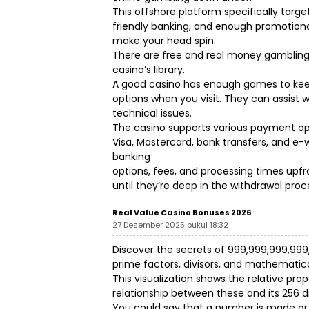
This offshore platform specifically targ
friendly banking, and enough promotion
make your head spin.
There are free and real money gambling 
casino’s library.
A good casino has enough games to ke
options when you visit. They can assist 
technical issues.
The casino supports various payment opt
Visa, Mastercard, bank transfers, and e-wal
banking
options, fees, and processing times upf
until they’re deep in the withdrawal proc
Real Value Casino Bonuses 2026
27 Desember 2025 pukul 18:32
Discover the secrets of 999,999,999,999,
prime factors, divisors, and mathematic
This visualization shows the relative prop
relationship between these and its 256 di
You could say that a number is made or 