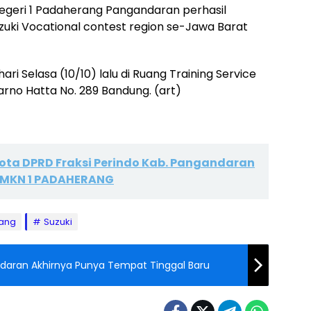
egeri 1 Padaherang Pangandaran perhasil
zuki Vocational contest region se-Jawa Barat
ri Selasa (10/10) lalu di Ruang Training Service
arno Hatta No. 289 Bandung. (art)
ota DPRD Fraksi Perindo Kab. Pangandaran
 SMKN 1 PADAHERANG
rang
Suzuki
ndaran Akhirnya Punya Tempat Tinggal Baru