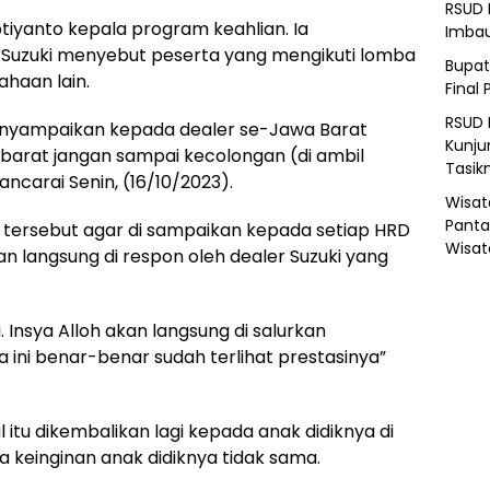
RSUD 
tiyanto kepala program keahlian. Ia
Imba
Suzuki menyebut peserta yang mengikuti lomba
Bupat
ahaan lain.
Final 
RSUD 
 menyampaikan kepada dealer se-Jawa Barat
Kunju
 barat jangan sampai kecolongan (di ambil
Tasik
ncarai Senin, (16/10/2023).
Wisat
Panta
t tersebut agar di sampaikan kepada setiap HRD
Wisat
an langsung di respon oleh dealer Suzuki yang
. Insya Alloh akan langsung di salurkan
 ini benar-benar sudah terlihat prestasinya”
 itu dikembalikan lagi kepada anak didiknya di
 keinginan anak didiknya tidak sama.