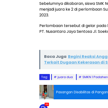
Sebelumnya dikabaran, siswa SMK N
menjadi juara ke 2 di perlombaan Su
2023.
Perlombaan tersebut di gelar pada ha
PT. Nusantara Jaya Sentosa Jl. Soek
Baca Juga
Begini Reaksi Angg
Terkait Dugaan Kekerasan di
Tag:
juara dua
SMKN 1 Padahe
Pasangan Disabilitas di Panga
66