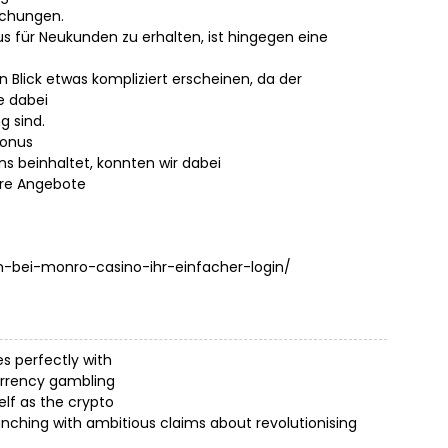
ichungen.
 für Neukunden zu erhalten, ist hingegen eine
 Blick etwas kompliziert erscheinen, da der
e dabei
g sind.
bonus
ns beinhaltet, konnten wir dabei
ere Angebote
en-bei-monro-casino-ihr-einfacher-login/
s perfectly with
currency gambling
elf as the crypto
unching with ambitious claims about revolutionising