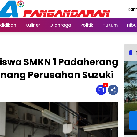
Kami
Agu
didikan
Kuliner
Olahraga
Politik
Hukum
Hibu
Siswa SMKN 1 Padaherang
nang Perusahan Suzuki
66