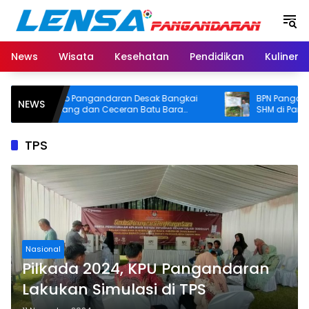
Langsung
ke
konten
News
Wisata
Kesehatan
Pendidikan
Kuliner
Pemkab Pangandaran Desak Bangkai
BPN Pangandaran 
NEWS
Tongkang dan Ceceran Batu Bara
SHM di Pantai Mada
Segera Diangkat, Soroti Buruknya
Usut Asal-usul Sertif
Koordinasi Perusahaan
TPS
Nasional
Pilkada 2024, KPU Pangandaran
Lakukan Simulasi di TPS