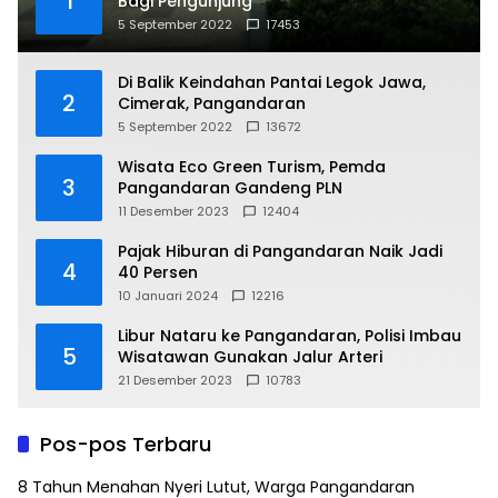
1
Bagi Pengunjung
5 September 2022
17453
Di Balik Keindahan Pantai Legok Jawa,
2
Cimerak, Pangandaran
5 September 2022
13672
Wisata Eco Green Turism, Pemda
3
Pangandaran Gandeng PLN
11 Desember 2023
12404
Pajak Hiburan di Pangandaran Naik Jadi
4
40 Persen
10 Januari 2024
12216
Libur Nataru ke Pangandaran, Polisi Imbau
5
Wisatawan Gunakan Jalur Arteri
21 Desember 2023
10783
Pos-pos Terbaru
8 Tahun Menahan Nyeri Lutut, Warga Pangandaran