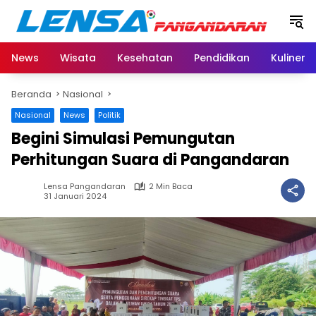
Langsung
ke
konten
News
Wisata
Kesehatan
Pendidikan
Kuliner
Beranda
Nasional
Nasional
News
Politik
Begini Simulasi Pemungutan
Perhitungan Suara di Pangandaran
Lensa Pangandaran
2 Min Baca
31 Januari 2024