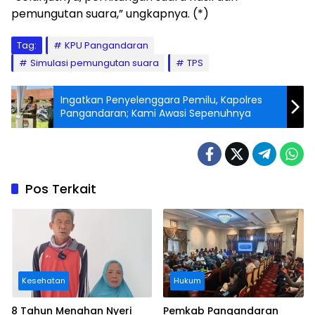
pemungutan suara,” ungkapnya. (*)
Tag:
KPU Pangandaran
Simulasi pemungutan suara
TPS
Ingatkan Penyelenggara Pemilu, Kapolres
Pangandaran; Kami Awasi Sepenuhnya
Pos Terkait
Kesehatan
Hukum
8 Tahun Menahan Nyeri
Pemkab Pangandaran