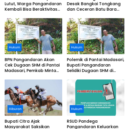
Lutut, Warga Pangandaran
Desak Bangkai Tongkang
Kembali Bisa Beraktivitas
dan Ceceran Batu Bara
Usai Operasi Gratis
Segera Diangkat, Soroti
Ditanggung BPJS
Buruknya Koordinasi
Perusahaan
Hukum
Hukum
BPN Pangandaran Akan
Polemik di Pantai Madasari,
Cek Dugaan SHM di Pantai
Bupati Pangandaran
Madasari, Pemkab Minta
Selidiki Dugaan SHM di
Usut Asal-usul Sertifikat
Kawasan Sempadan
Pantai
Hiburan
Hukum
Bupati Citra Ajak
RSUD Pandega
Masyarakat Saksikan
Pangandaran Keluarkan