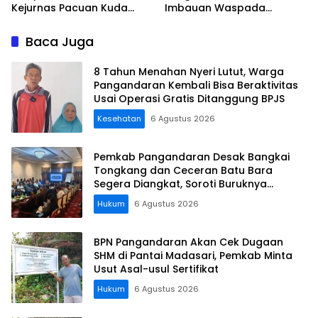
Kejurnas Pacuan Kuda
Imbauan Waspada
Indonesia Derby 2026 di
Penipuan
Legokjawa
Baca Juga
8 Tahun Menahan Nyeri Lutut, Warga
Pangandaran Kembali Bisa Beraktivitas
Usai Operasi Gratis Ditanggung BPJS
Kesehatan
6 Agustus 2026
Pemkab Pangandaran Desak Bangkai
Tongkang dan Ceceran Batu Bara
Segera Diangkat, Soroti Buruknya
Koordinasi Perusahaan
Hukum
6 Agustus 2026
BPN Pangandaran Akan Cek Dugaan
SHM di Pantai Madasari, Pemkab Minta
Usut Asal-usul Sertifikat
Hukum
6 Agustus 2026