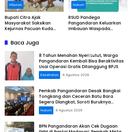
Hiburan
Hukum
Bupati Citra Ajak
RSUD Pandega
Masyarakat Saksikan
Pangandaran Keluarkan
Kejurnas Pacuan Kuda
Imbauan Waspada
Indonesia Derby 2026 di
Penipuan
Legokjawa
Baca Juga
8 Tahun Menahan Nyeri Lutut, Warga
Pangandaran Kembali Bisa Beraktivitas
Usai Operasi Gratis Ditanggung BPJS
Kesehatan
6 Agustus 2026
Pemkab Pangandaran Desak Bangkai
Tongkang dan Ceceran Batu Bara
Segera Diangkat, Soroti Buruknya
Koordinasi Perusahaan
Hukum
6 Agustus 2026
BPN Pangandaran Akan Cek Dugaan
SHM di Pantai Madasari, Pemkab Minta