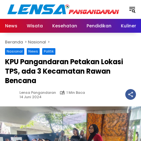
Langsung
ke
konten
News
Wisata
Kesehatan
Pendidikan
Kuliner
Beranda
Nasional
Nasional
News
Politik
KPU Pangandaran Petakan Lokasi
TPS, ada 3 Kecamatan Rawan
Bencana
Lensa Pangandaran
1 Min Baca
14 Juni 2024