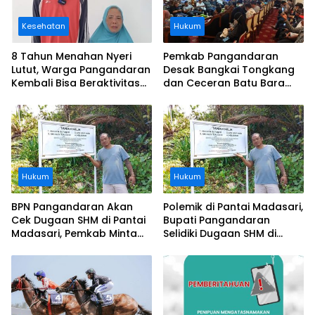
Kesehatan
Hukum
8 Tahun Menahan Nyeri
Pemkab Pangandaran
Lutut, Warga Pangandaran
Desak Bangkai Tongkang
Kembali Bisa Beraktivitas
dan Ceceran Batu Bara
Usai Operasi Gratis
Segera Diangkat, Soroti
Ditanggung BPJS
Buruknya Koordinasi
Perusahaan
Hukum
Hukum
BPN Pangandaran Akan
Polemik di Pantai Madasari,
Cek Dugaan SHM di Pantai
Bupati Pangandaran
Madasari, Pemkab Minta
Selidiki Dugaan SHM di
Usut Asal-usul Sertifikat
Kawasan Sempadan
Pantai