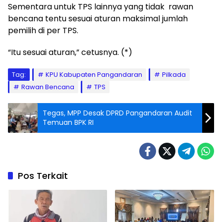
Sementara untuk TPS lainnya yang tidak rawan
bencana tentu sesuai aturan maksimal jumlah
pemilih di per TPS.
“Itu sesuai aturan,” cetusnya. (*)
Tag:
KPU Kabupaten Pangandaran
Pilkada
Rawan Bencana
TPS
Tegas, MPP Desak DPRD Pangandaran Audit
Temuan BPK RI
Pos Terkait