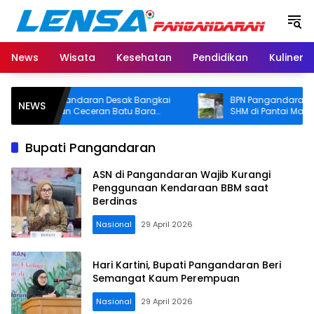
Langsung
ke
konten
News
Wisata
Kesehatan
Pendidikan
Kuliner
 Pangandaran Desak Bangkai
BPN Pangandaran Akan Cek
NEWS
ng dan Ceceran Batu Bara
SHM di Pantai Madasari, Pe
Diangkat, Soroti Buruknya
Usut Asal-usul Sertifikat
nasi Perusahaan
Bupati Pangandaran
ASN di Pangandaran Wajib Kurangi
Penggunaan Kendaraan BBM saat
Berdinas
Nasional
29 April 2026
Hari Kartini, Bupati Pangandaran Beri
Semangat Kaum Perempuan
Nasional
29 April 2026