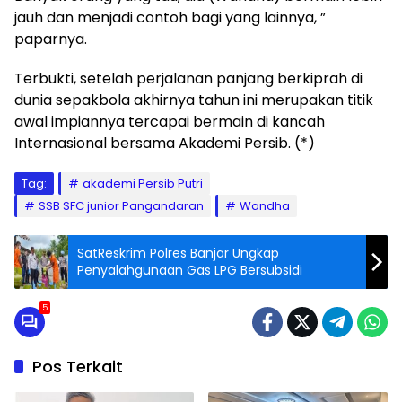
jauh dan menjadi contoh bagi yang lainnya, ”
paparnya.
Terbukti, setelah perjalanan panjang berkiprah di
dunia sepakbola akhirnya tahun ini merupakan titik
awal impiannya tercapai bermain di kancah
Internasional bersama Akademi Persib. (*)
Tag:
akademi Persib Putri
SSB SFC junior Pangandaran
Wandha
SatReskrim Polres Banjar Ungkap
Penyalahgunaan Gas LPG Bersubsidi
5
Pos Terkait