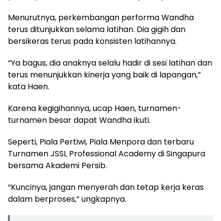
Menurutnya, perkembangan performa Wandha
terus ditunjukkan selama latihan. Dia gigih dan
bersikeras terus pada konsisten latihannya.
“Ya bagus, dia anaknya selalu hadir di sesi latihan dan
terus menunjukkan kinerja yang baik di lapangan,”
kata Haen.
Karena kegigihannya, ucap Haen, turnamen-
turnamen besar dapat Wandha ikuti.
Seperti, Piala Pertiwi, Piala Menpora dan terbaru
Turnamen JSSL Professional Academy di Singapura
bersama Akademi Persib.
“Kuncinya, jangan menyerah dan tetap kerja keras
dalam berproses,” ungkapnya.