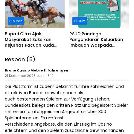
Hiburan
Hukum
Bupati Citra Ajak
RSUD Pandega
Masyarakat Saksikan
Pangandaran Keluarkan
Kejurnas Pacuan Kuda
Imbauan Waspada
Indonesia Derby 2026 di
Penipuan
Legokjawa
Respon (5)
Bruno Casino Mobile Erfahrungen
21 Desember 2025 pukul 13:19
Die Plattform ist zudem bekannt für ihre zahlreichen und
attraktiven Boni, die sowohl neuen als
auch bestehenden Spielern zur Verfügung stehen.
Dundeeslots belegt den dritten Platz und begeistert Spieler
mit einem umfangreichen Angebot an über 300
Spielautomaten. Es umfasst
verschiedene Angebote, die den Einstieg im Casino
erleichtern und den Spielern zusätzliche Gewinnchancen