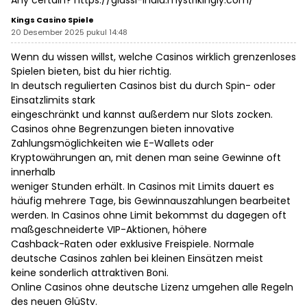
Any certain?
https://glassi-india.mystrikingly.com/
Kings Casino Spiele
20 Desember 2025 pukul 14:48
Wenn du wissen willst, welche Casinos wirklich grenzenloses
Spielen bieten, bist du hier richtig.
In deutsch regulierten Casinos bist du durch Spin- oder
Einsatzlimits stark
eingeschränkt und kannst außerdem nur Slots zocken.
Casinos ohne Begrenzungen bieten innovative
Zahlungsmöglichkeiten wie E-Wallets oder
Kryptowährungen an, mit denen man seine Gewinne oft
innerhalb
weniger Stunden erhält. In Casinos mit Limits dauert es
häufig mehrere Tage, bis Gewinnauszahlungen bearbeitet
werden. In Casinos ohne Limit bekommst du dagegen oft
maßgeschneiderte VIP-Aktionen, höhere
Cashback-Raten oder exklusive Freispiele. Normale
deutsche Casinos zahlen bei kleinen Einsätzen meist
keine sonderlich attraktiven Boni.
Online Casinos ohne deutsche Lizenz umgehen alle Regeln
des neuen GlüStv.