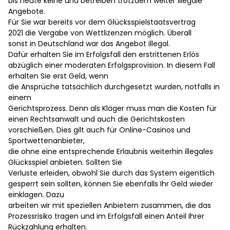
bis heute keine und betreiben trotzdem weiter illegale
Angebote.
Für Sie war bereits vor dem Glücksspielstaatsvertrag
2021 die Vergabe von Wettlizenzen möglich. Überall
sonst in Deutschland war das Angebot illegal.
Dafür erhalten Sie im Erfolgsfall den erstrittenen Erlös
abzüglich einer moderaten Erfolgsprovision. In diesem Fall
erhalten Sie erst Geld, wenn
die Ansprüche tatsächlich durchgesetzt wurden, notfalls in
einem
Gerichtsprozess. Denn als Kläger muss man die Kosten für
einen Rechtsanwalt und auch die Gerichtskosten
vorschießen. Dies gilt auch für Online-Casinos und
Sportwettenanbieter,
die ohne eine entsprechende Erlaubnis weiterhin illegales
Glücksspiel anbieten. Sollten Sie
Verluste erleiden, obwohl Sie durch das System eigentlich
gesperrt sein sollten, können Sie ebenfalls Ihr Geld wieder
einklagen. Dazu
arbeiten wir mit speziellen Anbietern zusammen, die das
Prozessrisiko tragen und im Erfolgsfall einen Anteil Ihrer
Rückzahlung erhalten.