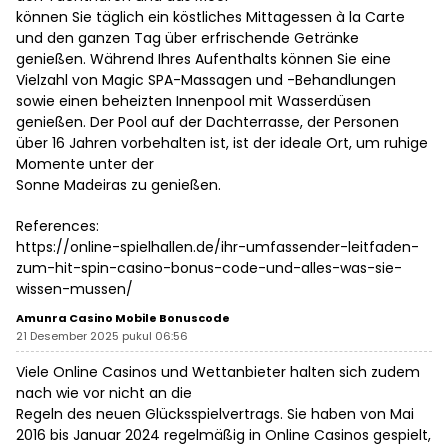
können Sie täglich ein köstliches Mittagessen à la Carte
und den ganzen Tag über erfrischende Getränke
genießen. Während Ihres Aufenthalts können Sie eine
Vielzahl von Magic SPA-Massagen und -Behandlungen
sowie einen beheizten Innenpool mit Wasserdüsen
genießen. Der Pool auf der Dachterrasse, der Personen
über 16 Jahren vorbehalten ist, ist der ideale Ort, um ruhige
Momente unter der
Sonne Madeiras zu genießen.
References:
https://online-spielhallen.de/ihr-umfassender-leitfaden-
zum-hit-spin-casino-bonus-code-und-alles-was-sie-
wissen-mussen/
Amunra Casino Mobile Bonuscode
21 Desember 2025 pukul 06:56
Viele Online Casinos und Wettanbieter halten sich zudem
nach wie vor nicht an die
Regeln des neuen Glücksspielvertrags. Sie haben von Mai
2016 bis Januar 2024 regelmäßig in Online Casinos gespielt,