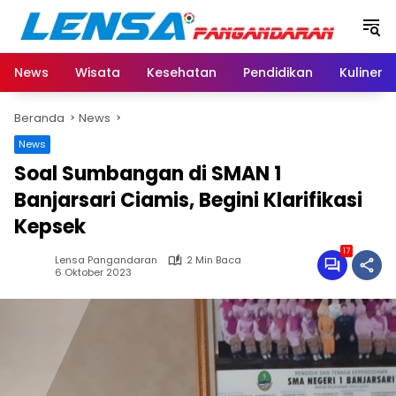
Langsung
ke
konten
News
Wisata
Kesehatan
Pendidikan
Kuliner
Beranda
News
News
Soal Sumbangan di SMAN 1
Banjarsari Ciamis, Begini Klarifikasi
Kepsek
17
Lensa Pangandaran
2 Min Baca
6 Oktober 2023