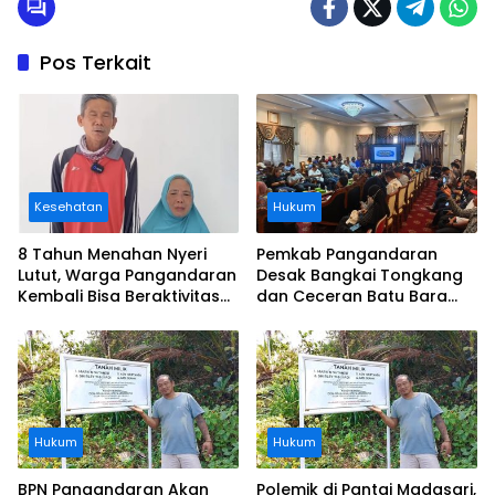
Pos Terkait
Kesehatan
Hukum
8 Tahun Menahan Nyeri
Pemkab Pangandaran
Lutut, Warga Pangandaran
Desak Bangkai Tongkang
Kembali Bisa Beraktivitas
dan Ceceran Batu Bara
Usai Operasi Gratis
Segera Diangkat, Soroti
Ditanggung BPJS
Buruknya Koordinasi
Perusahaan
Hukum
Hukum
BPN Pangandaran Akan
Polemik di Pantai Madasari,