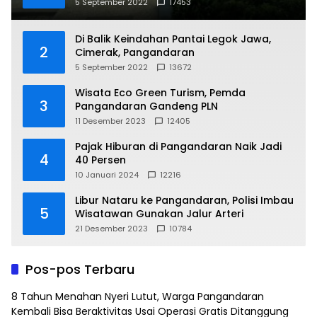
5 September 2022
17453
Di Balik Keindahan Pantai Legok Jawa,
2
Cimerak, Pangandaran
5 September 2022
13672
Wisata Eco Green Turism, Pemda
3
Pangandaran Gandeng PLN
11 Desember 2023
12405
Pajak Hiburan di Pangandaran Naik Jadi
4
40 Persen
10 Januari 2024
12216
Libur Nataru ke Pangandaran, Polisi Imbau
5
Wisatawan Gunakan Jalur Arteri
21 Desember 2023
10784
Pos-pos Terbaru
8 Tahun Menahan Nyeri Lutut, Warga Pangandaran
Kembali Bisa Beraktivitas Usai Operasi Gratis Ditanggung