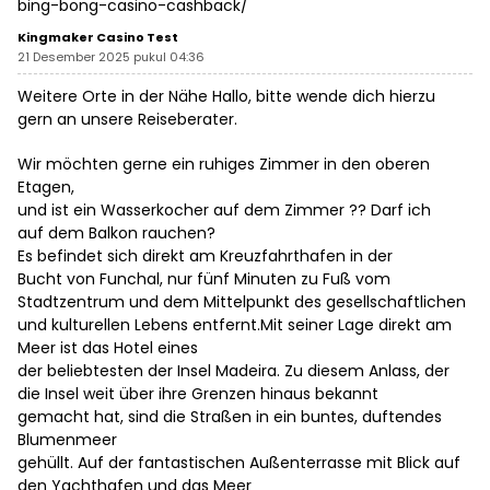
bing-bong-casino-cashback/
Kingmaker Casino Test
21 Desember 2025 pukul 04:36
Weitere Orte in der Nähe Hallo, bitte wende dich hierzu
gern an unsere Reiseberater.
Wir möchten gerne ein ruhiges Zimmer in den oberen
Etagen,
und ist ein Wasserkocher auf dem Zimmer ?? Darf ich
auf dem Balkon rauchen?
Es befindet sich direkt am Kreuzfahrthafen in der
Bucht von Funchal, nur fünf Minuten zu Fuß vom
Stadtzentrum und dem Mittelpunkt des gesellschaftlichen
und kulturellen Lebens entfernt.Mit seiner Lage direkt am
Meer ist das Hotel eines
der beliebtesten der Insel Madeira. Zu diesem Anlass, der
die Insel weit über ihre Grenzen hinaus bekannt
gemacht hat, sind die Straßen in ein buntes, duftendes
Blumenmeer
gehüllt. Auf der fantastischen Außenterrasse mit Blick auf
den Yachthafen und das Meer