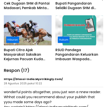
Cek Dugaan SHM di Pantai
Bupati Pangandaran
Madasari, Pemkab Minta
Selidiki Dugaan SHM di
Usut Asal-usul Sertifikat
Kawasan Sempadan
Pantai
Hiburan
Hukum
Bupati Citra Ajak
RSUD Pandega
Masyarakat Saksikan
Pangandaran Keluarkan
Kejurnas Pacuan Kuda
Imbauan Waspada
Indonesia Derby 2026 di
Penipuan
Legokjawa
Respon (17)
Https://glassi-India.mystrikingly.com/
28 Agustus 2025 pukul 10:22
wonderful points altogether, yoou just won a nnew reader.
Whhat could you recommend about your publish that
yyou made some days ago?