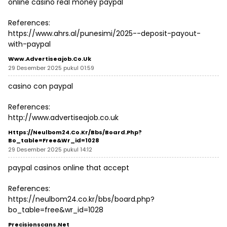
online casino real money paypal
References:
https://www.ahrs.al/punesimi/2025-️-deposit-payout-
with-paypal
Www.advertiseajob.co.uk
29 Desember 2025 pukul 01:59
casino con paypal
References:
http://www.advertiseajob.co.uk
Https://neulbom24.co.kr/bbs/board.php?
Bo_table=free&wr_id=1028
29 Desember 2025 pukul 14:12
paypal casinos online that accept
References:
https://neulbom24.co.kr/bbs/board.php?
bo_table=free&wr_id=1028
Precisionscans.net