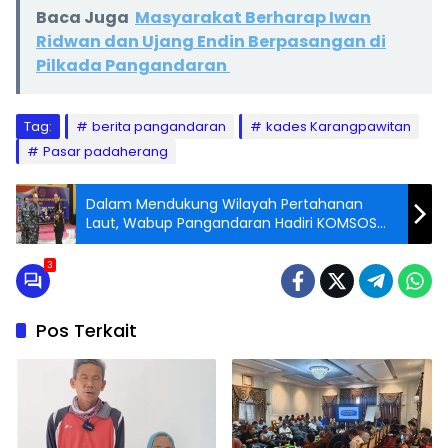
Baca Juga
Masyarakat Berharap Iwan
Ridwan dan Ujang Endin Berpasangan di
Pilkada Pangandaran
Tag:
berita pangandaran
kades Karangpawitan
Pasar padaherang
Dalam Mendukung Wilayah Pertahanan
Laut, Wabup Pangandaran Hadiri KOMSOS
MARITIM
3
Pos Terkait