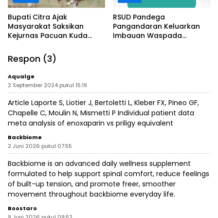
Bupati Citra Ajak
RSUD Pandega
Masyarakat Saksikan
Pangandaran Keluarkan
Kejurnas Pacuan Kuda
Imbauan Waspada
Indonesia Derby 2026 di
Penipuan
Legokjawa
Respon (3)
Aqualge
2 September 2024 pukul 15:19
Article Laporte S, Liotier J, Bertoletti L, Kleber FX, Pineo GF,
Chapelle C, Moulin N, Mismetti P Individual patient data
meta analysis of enoxaparin vs
priligy equivalent
Backbiome
2 Juni 2026 pukul 07:55
Backbiome is an advanced daily wellness supplement
formulated to help support spinal comfort, reduce feelings
of built-up tension, and promote freer, smoother
movement throughout
backbiome
everyday life.
Boostaro
9 Juni 2026 pukul 09:52