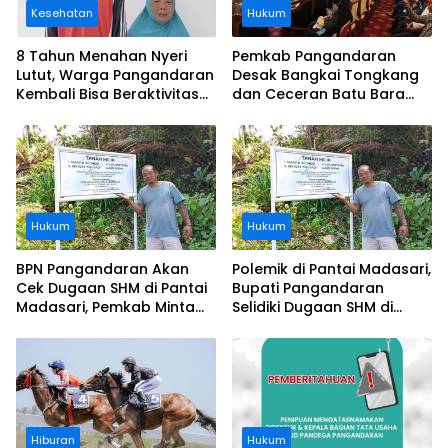
Kesehatan
Hukum
8 Tahun Menahan Nyeri
Pemkab Pangandaran
Lutut, Warga Pangandaran
Desak Bangkai Tongkang
Kembali Bisa Beraktivitas
dan Ceceran Batu Bara
Usai Operasi Gratis
Segera Diangkat, Soroti
Ditanggung BPJS
Buruknya Koordinasi
Perusahaan
Hukum
Hukum
BPN Pangandaran Akan
Polemik di Pantai Madasari,
Cek Dugaan SHM di Pantai
Bupati Pangandaran
Madasari, Pemkab Minta
Selidiki Dugaan SHM di
Usut Asal-usul Sertifikat
Kawasan Sempadan
Pantai
Hiburan
Hukum