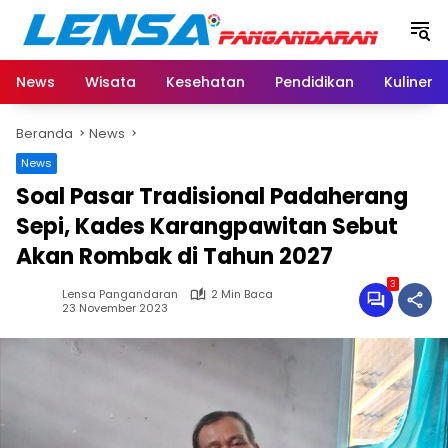
Langsung
ke
konten
News
Wisata
Kesehatan
Pendidikan
Kuliner
Beranda
News
News
Soal Pasar Tradisional Padaherang
Sepi, Kades Karangpawitan Sebut
Akan Rombak di Tahun 2027
3
Lensa Pangandaran
2 Min Baca
23 November 2023