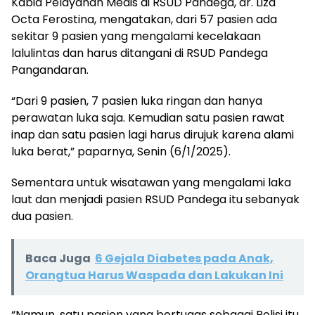
Kabid Pelayanan Medis di RSUD Pandega, dr. Liza
Octa Ferostina, mengatakan, dari 57 pasien ada
sekitar 9 pasien yang mengalami kecelakaan
lalulintas dan harus ditangani di RSUD Pandega
Pangandaran.
“Dari 9 pasien, 7 pasien luka ringan dan hanya
perawatan luka saja. Kemudian satu pasien rawat
inap dan satu pasien lagi harus dirujuk karena alami
luka berat,” paparnya, Senin (6/1/2025).
Sementara untuk wisatawan yang mengalami laka
laut dan menjadi pasien RSUD Pandega itu sebanyak
dua pasien.
Baca Juga
6 Gejala Diabetes pada Anak,
Orangtua Harus Waspada dan Lakukan Ini
“Namun, satu pasien yang bertugas sebagai Polisi itu