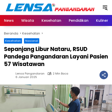
Langsung
ke
konten
News
Wisata
Kesehatan
Pendidikan
Kuliner
Beranda
Kesehatan
Kesehatan
Nasional
Sepanjang Libur Nataru, RSUD
Pandega Pangandaran Layani Pasien
57 Wisatawan
Lensa Pangandaran
2 Min Baca
6 Januari 2025