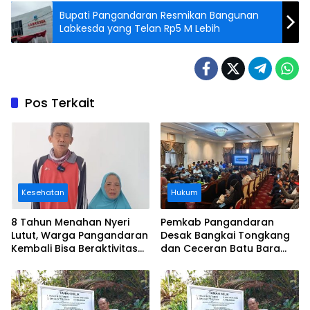
Bupati Pangandaran Resmikan Bangunan
Labkesda yang Telan Rp5 M Lebih
Pos Terkait
Kesehatan
Hukum
8 Tahun Menahan Nyeri
Pemkab Pangandaran
Lutut, Warga Pangandaran
Desak Bangkai Tongkang
Kembali Bisa Beraktivitas
dan Ceceran Batu Bara
Usai Operasi Gratis
Segera Diangkat, Soroti
Ditanggung BPJS
Buruknya Koordinasi
Perusahaan