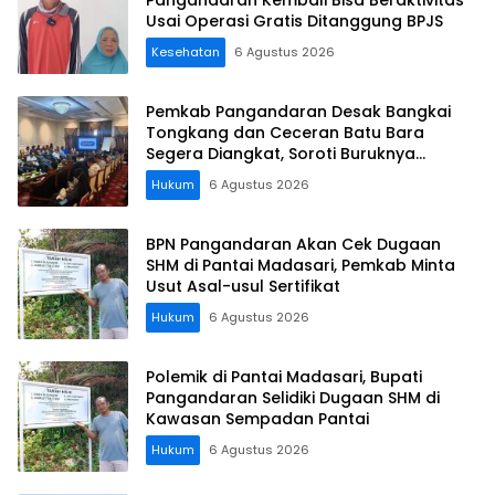
Pangandaran Kembali Bisa Beraktivitas
Usai Operasi Gratis Ditanggung BPJS
Kesehatan
6 Agustus 2026
Pemkab Pangandaran Desak Bangkai
Tongkang dan Ceceran Batu Bara
Segera Diangkat, Soroti Buruknya
Koordinasi Perusahaan
Hukum
6 Agustus 2026
BPN Pangandaran Akan Cek Dugaan
SHM di Pantai Madasari, Pemkab Minta
Usut Asal-usul Sertifikat
Hukum
6 Agustus 2026
Polemik di Pantai Madasari, Bupati
Pangandaran Selidiki Dugaan SHM di
Kawasan Sempadan Pantai
Hukum
6 Agustus 2026