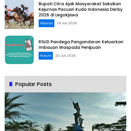
Bupati Citra Ajak Masyarakat Saksikan
Kejurnas Pacuan Kuda Indonesia Derby
2026 di Legokjawa
Hiburan
24 Juli 2026
RSUD Pandega Pangandaran Keluarkan
Imbauan Waspada Penipuan
Hukum
20 Juli 2026
Popular Posts