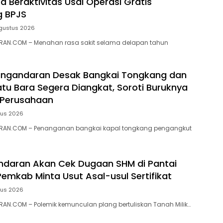
a Beraktivitas Usai Operasi Gratis
g BPJS
gustus 2026
AN.COM – Menahan rasa sakit selama delapan tahun
ngandaran Desak Bangkai Tongkang dan
tu Bara Segera Diangkat, Soroti Buruknya
 Perusahaan
tus 2026
RAN.COM – Penanganan bangkai kapal tongkang pengangkut
ndaran Akan Cek Dugaan SHM di Pantai
Pemkab Minta Usut Asal-usul Sertifikat
tus 2026
N.COM – ‎Polemik kemunculan plang bertuliskan Tanah Milik…