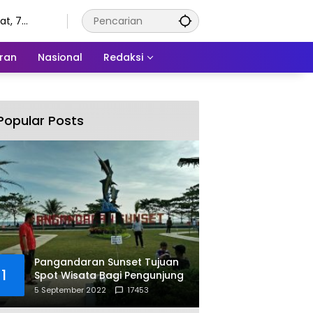
t, 7
tus 2026
ran
Nasional
Redaksi
Popular Posts
Pangandaran Sunset Tujuan
1
Spot Wisata Bagi Pengunjung
5 September 2022
17453