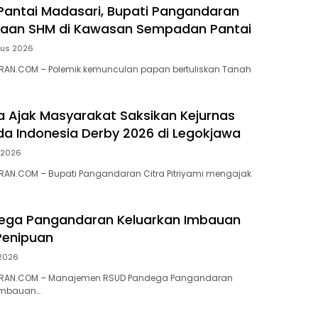
 Pantai Madasari, Bupati Pangandaran
ugaan SHM di Kawasan Sempadan Pantai
tus 2026
AN.COM – Polemik kemunculan papan bertuliskan Tanah
ra Ajak Masyarakat Saksikan Kejurnas
a Indonesia Derby 2026 di Legokjawa
i 2026
AN.COM – Bupati Pangandaran Citra Pitriyami mengajak
ega Pangandaran Keluarkan Imbauan
enipuan
 2026
RAN.COM – Manajemen RSUD Pandega Pangandaran
imbauan…