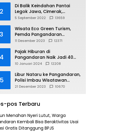
Di Balik Keindahan Pantai
2
Legok Jawa, Cimerak,
Pangandaran
5 September 2022
13659
Wisata Eco Green Turism,
3
Pemda Pangandaran
Gandeng PLN
11 Desember 2023
12371
Pajak Hiburan di
4
Pangandaran Naik Jadi 40
Persen
10 Januari 2024
12208
Libur Nataru ke Pangandaran,
5
Polisi Imbau Wisatawan
Gunakan Jalur Arteri
21 Desember 2023
10670
s-pos Terbaru
un Menahan Nyeri Lutut, Warga
ndaran Kembali Bisa Beraktivitas Usai
si Gratis Ditanggung BPJS