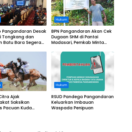
Hukum
 Pangandaran Desak
BPN Pangandaran Akan Cek
i Tongkang dan
Dugaan SHM di Pantai
n Batu Bara Segera
Madasari, Pemkab Minta
t, Soroti Buruknya
Usut Asal-usul Sertifikat
nasi Perusahaan
n
Hukum
Citra Ajak
RSUD Pandega Pangandaran
akat Saksikan
Keluarkan Imbauan
as Pacuan Kuda
Waspada Penipuan
ia Derby 2026 di
awa