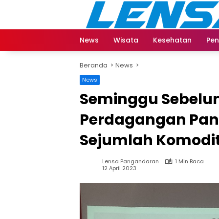
Langsung
ke
konten
News
Wisata
Kesehatan
Pen
Beranda
News
News
Seminggu Sebelum 
Perdagangan Pan
Sejumlah Komodit
Lensa Pangandaran
1 Min Baca
12 April 2023