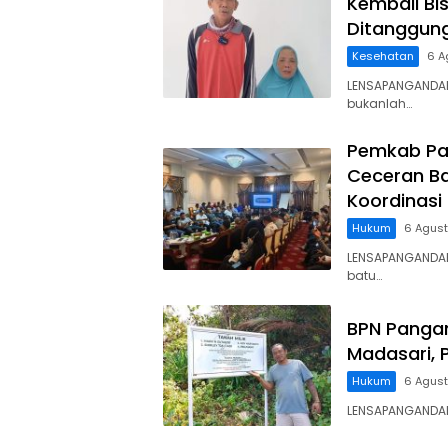
Kembali Bis
Ditanggun
Kesehatan
6 A
LENSAPANGANDAR
bukanlah…
Pemkab Pa
Ceceran Ba
Koordinasi
Hukum
6 Agus
LENSAPANGANDA
batu…
BPN Panga
Madasari, 
Hukum
6 Agus
LENSAPANGANDARA