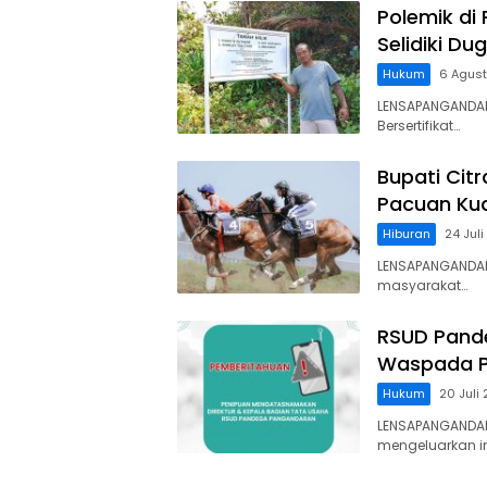
Polemik di
Selidiki D
Hukum
6 Agus
LENSAPANGANDAR
Bersertifikat…
Bupati Cit
Pacuan Kud
Hiburan
24 Jul
LENSAPANGANDAR
masyarakat…
RSUD Pand
Waspada P
Hukum
20 Juli
LENSAPANGANDA
mengeluarkan 