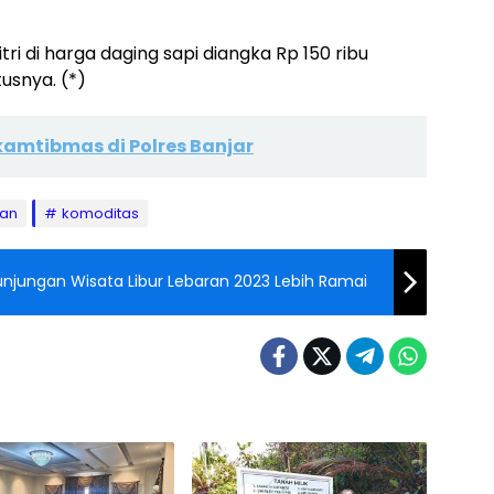
itri di harga daging sapi diangka Rp 150 ribu
usnya. (*)
kamtibmas di Polres Banjar
ran
komoditas
unjungan Wisata Libur Lebaran 2023 Lebih Ramai