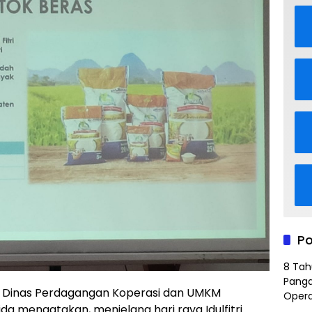
Po
8 Tah
Panga
Dinas Perdagangan Koperasi dan UMKM
Opera
a mengatakan, menjelang hari raya Idulfitri