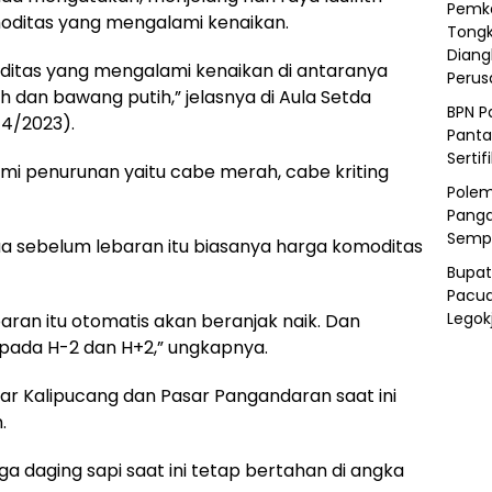
Pemka
moditas yang mengalami kenaikan.
Tongk
Diang
omoditas yang mengalami kenaikan di antaranya
Peru
 dan bawang putih,” jelasnya di Aula Setda
BPN P
/4/2023).
Panta
Sertif
i penurunan yaitu cabe merah, cabe kriting
Polem
Panga
Semp
a sebelum lebaran itu biasanya harga komoditas
Bupat
Pacua
Legok
baran itu otomatis akan beranjak naik. Dan
 pada H-2 dan H+2,” ungkapnya.
sar Kalipucang dan Pasar Pangandaran saat ini
.
ga daging sapi saat ini tetap bertahan di angka