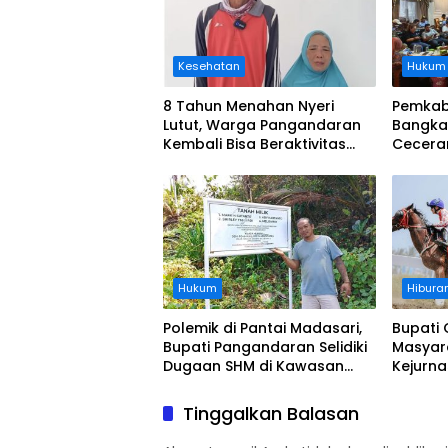
Kesehatan
Hukum
8 Tahun Menahan Nyeri
Pemkab
Lutut, Warga Pangandaran
Bangka
Kembali Bisa Beraktivitas
Cecera
Usai Operasi Gratis
Diangka
Ditanggung BPJS
Koordi
Hukum
Hibura
Polemik di Pantai Madasari,
Bupati 
Bupati Pangandaran Selidiki
Masyar
Dugaan SHM di Kawasan
Kejurn
Sempadan Pantai
Indones
Legokj
Tinggalkan Balasan