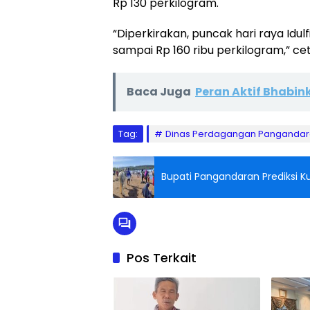
Rp 130 perkilogram.
“Diperkirakan, puncak hari raya Idulf
sampai Rp 160 ribu perkilogram,” cet
Baca Juga
Peran Aktif Bhabin
Tag:
Dinas Perdagangan Panganda
Bupati Pangandaran Prediksi K
Pos Terkait