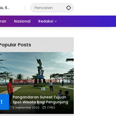
s, 6
stus 2026
ran
Nasional
Redaksi
Popular Posts
Pangandaran Sunset Tujuan
1
Spot Wisata Bagi Pengunjung
5 September 2022
17452