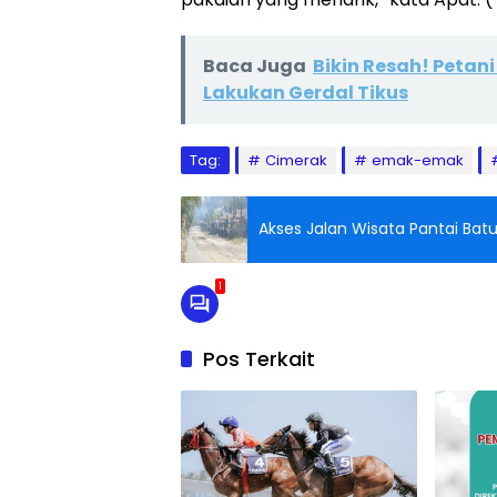
Baca Juga
Bikin Resah! Peta
Lakukan Gerdal Tikus
Tag:
Cimerak
emak-emak
Akses Jalan Wisata Pantai Bat
1
Pos Terkait