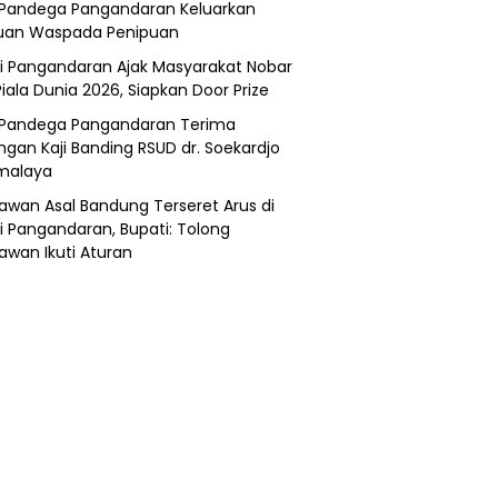
Pandega Pangandaran Keluarkan
uan Waspada Penipuan
i Pangandaran Ajak Masyarakat Nobar
Piala Dunia 2026, Siapkan Door Prize
Pandega Pangandaran Terima
ngan Kaji Banding RSUD dr. Soekardjo
malaya
awan Asal Bandung Terseret Arus di
i Pangandaran, Bupati: Tolong
awan Ikuti Aturan