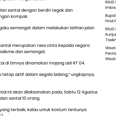
RSUD 
Imba
an santai dengan berdiri tegak dan
Bupat
dengan kompak.
Final 
ngaku semangat dalam melakukan latihan jalan
RSUD 
Kunju
Tasik
 santai merupakan rasa cinta kepada negara
Wisat
alisme dan semangat.
Panta
Wisat
ai di timnya dinamakan mojang asli RT 04.
u tetap aktif dalam segala bidang,” ungkapnya,
ai ini akan dilaksanakan pada, Sabtu 12 Agustus
an santai 10 orang.
yang terbaik, kalau untuk kostum tentunya
*)