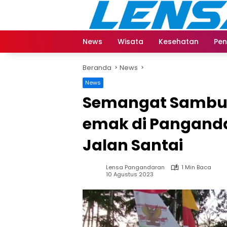
Langsung
ke
konten
News
Wisata
Kesehatan
Pen
Beranda
News
News
Semangat Sambut 
emak di Pangand
Jalan Santai
Lensa Pangandaran
1 Min Baca
10 Agustus 2023