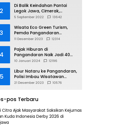
Di Balik Keindahan Pantai
2
Legok Jawa, Cimerak,
Pangandaran
5 September 2022
13642
Wisata Eco Green Turism,
3
Pemda Pangandaran
Gandeng PLN
11 Desember 2023
12314
Pajak Hiburan di
4
Pangandaran Naik Jadi 40
Persen
10 Januari 2024
12196
Libur Nataru ke Pangandaran,
5
Polisi Imbau Wisatawan
Gunakan Jalur Arteri
21 Desember 2023
10576
s-pos Terbaru
i Citra Ajak Masyarakat Saksikan Kejurnas
n Kuda Indonesia Derby 2026 di
jawa