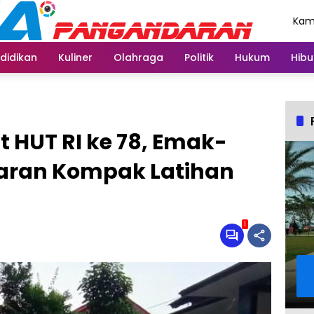
Kami
Agu
didikan
Kuliner
Olahraga
Politik
Hukum
Hibu
HUT RI ke 78, Emak-
aran Kompak Latihan
1