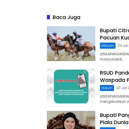
Baca Juga
Bupati Cit
Pacuan Kud
Hiburan
24 Jul
LENSAPANGANDAR
masyarakat…
RSUD Pand
Waspada P
Hukum
20 Juli
LENSAPANGANDA
mengeluarkan 
Bupati Pan
Piala Dunia