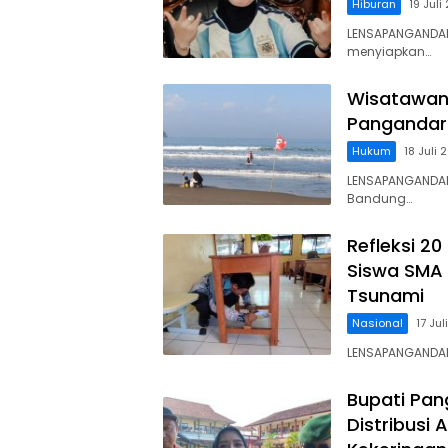
Hiburan
19 Juli
LENSAPANGANDARA
menyiapkan…
Wisatawan 
Pangandara
Hukum
18 Juli 
LENSAPANGANDAR
Bandung…
Refleksi 2
Siswa SMA 
Tsunami
Nasional
17 Ju
LENSAPANGANDAR
Bupati Pan
Distribusi 