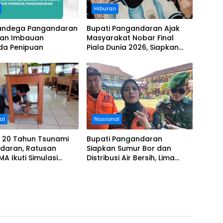
Hiburan
andega Pangandaran
Bupati Pangandaran Ajak
kan Imbauan
Masyarakat Nobar Final
a Penipuan
Piala Dunia 2026, Siapkan
Door Prize
al
Nasional
i 20 Tahun Tsunami
Bupati Pangandaran
daran, Ratusan
Siapkan Sumur Bor dan
MA Ikuti Simulasi
Distribusi Air Bersih, Lima
si Gempa dan
Desa Mulai Terdampak
i
Kekeringan