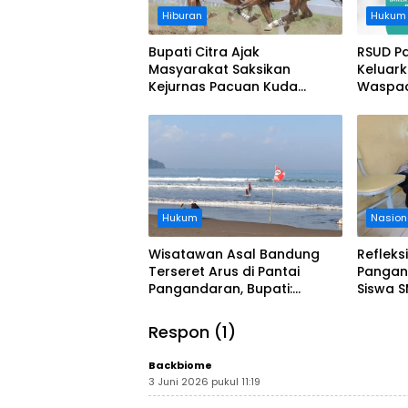
Hiburan
Hukum
Bupati Citra Ajak
RSUD P
Masyarakat Saksikan
Keluar
Kejurnas Pacuan Kuda
Waspad
Indonesia Derby 2026 di
Legokjawa
Hukum
Nasion
Wisatawan Asal Bandung
Refleks
Terseret Arus di Pantai
Pangan
Pangandaran, Bupati:
Siswa S
Tolong Wisatawan Ikuti
Evakua
Aturan
Tsunam
Respon (1)
Backbiome
3 Juni 2026 pukul 11:19