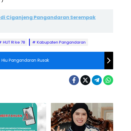
ni di Ciganjeng Pangandaran Serempak
HUT RI ke 78
Kabupaten Pangandaran
u Hiu Pangandaran Rusak