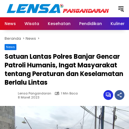
Langsung
ke
konten
News
Wisata
Kesehatan
Pendidikan
Kuliner
Beranda
News
News
Satuan Lantas Polres Banjar Gencar
Patroli Humanis, Ingat Masyarakat
tentang Peraturan dan Keselamatan
Berlalu Lintas
Lensa Pangandaran
1 Min Baca
8 Maret 2023