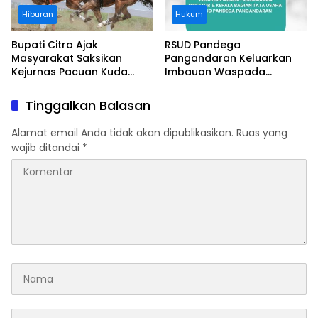
Hiburan
Hukum
Bupati Citra Ajak
RSUD Pandega
Masyarakat Saksikan
Pangandaran Keluarkan
Kejurnas Pacuan Kuda
Imbauan Waspada
Indonesia Derby 2026 di
Penipuan
Legokjawa
Tinggalkan Balasan
Alamat email Anda tidak akan dipublikasikan.
Ruas yang
wajib ditandai
*