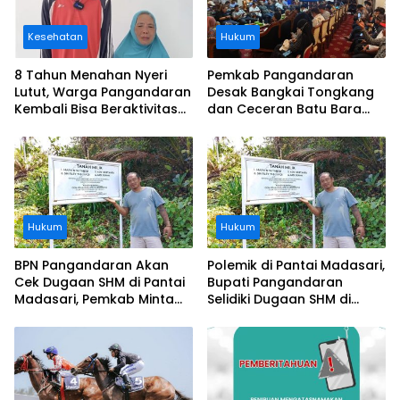
Kesehatan
Hukum
8 Tahun Menahan Nyeri
Pemkab Pangandaran
Lutut, Warga Pangandaran
Desak Bangkai Tongkang
Kembali Bisa Beraktivitas
dan Ceceran Batu Bara
Usai Operasi Gratis
Segera Diangkat, Soroti
Ditanggung BPJS
Buruknya Koordinasi
Perusahaan
Hukum
Hukum
BPN Pangandaran Akan
Polemik di Pantai Madasari,
Cek Dugaan SHM di Pantai
Bupati Pangandaran
Madasari, Pemkab Minta
Selidiki Dugaan SHM di
Usut Asal-usul Sertifikat
Kawasan Sempadan
Pantai