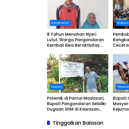
Kesehatan
Hukum
8 Tahun Menahan Nyeri
Pemkab
Lutut, Warga Pangandaran
Bangka
Kembali Bisa Beraktivitas
Cecera
Usai Operasi Gratis
Diangka
Ditanggung BPJS
Koordi
Hukum
Hibura
Polemik di Pantai Madasari,
Bupati 
Bupati Pangandaran Selidiki
Masyar
Dugaan SHM di Kawasan
Kejurn
Sempadan Pantai
Indones
Legokj
Tinggalkan Balasan