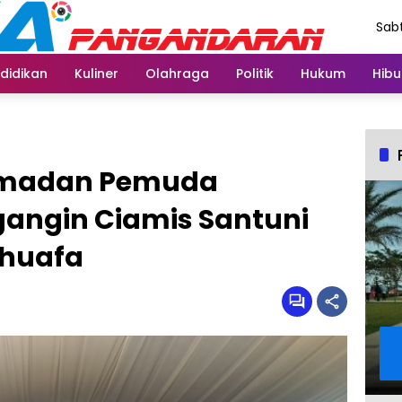
Sabt
Agu
didikan
Kuliner
Olahraga
Politik
Hukum
Hibu
amadan Pemuda
gangin Ciamis Santuni
Dhuafa