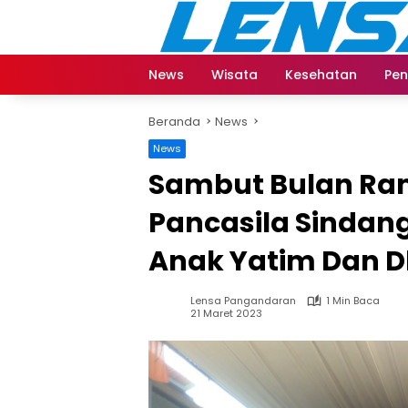
Langsung
ke
konten
News
Wisata
Kesehatan
Pen
Beranda
News
News
Sambut Bulan R
Pancasila Sindan
Anak Yatim Dan 
Lensa Pangandaran
1 Min Baca
21 Maret 2023