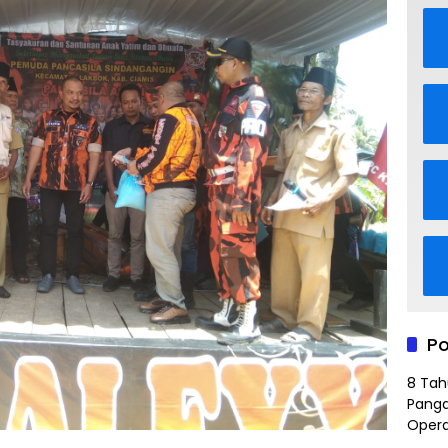
Po
8 Tah
Panga
Opera