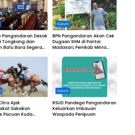
Hukum
 Pangandaran Desak
BPN Pangandaran Akan Cek
i Tongkang dan
Dugaan SHM di Pantai
n Batu Bara Segera
Madasari, Pemkab Minta
t, Soroti Buruknya
Usut Asal-usul Sertifikat
nasi Perusahaan
n
Hukum
Citra Ajak
RSUD Pandega Pangandaran
akat Saksikan
Keluarkan Imbauan
as Pacuan Kuda
Waspada Penipuan
ia Derby 2026 di
awa