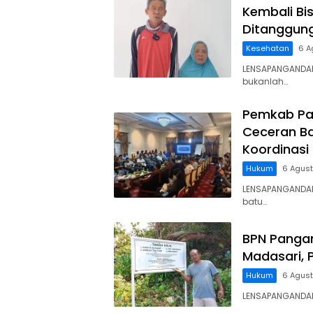
Kembali Bis
Ditanggun
Kesehatan
6 A
LENSAPANGANDAR
bukanlah…
Pemkab Pa
Ceceran Ba
Koordinasi
Hukum
6 Agus
LENSAPANGANDA
batu…
BPN Panga
Madasari, 
Hukum
6 Agus
LENSAPANGANDARA