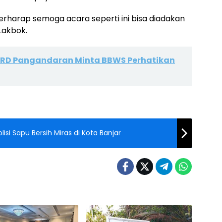
erharap semoga acara seperti ini bisa diadakan
Lakbok.
DPRD Pangandaran Minta BBWS Perhatikan
si Sapu Bersih Miras di Kota Banjar