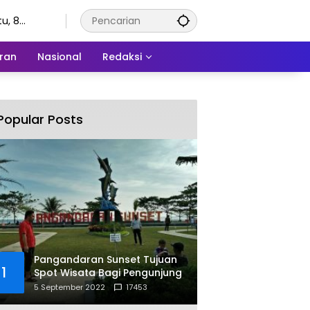
u, 8
stus 2026
ran
Nasional
Redaksi
Popular Posts
Pangandaran Sunset Tujuan
1
Spot Wisata Bagi Pengunjung
5 September 2022
17453