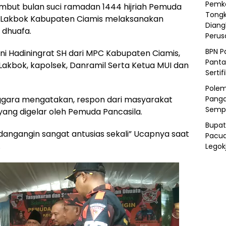
Pemka
t bulan suci ramadan 1444 hijriah Pemuda
Tongk
 Lakbok Kabupaten Ciamis melaksanakan
Diang
 dhuafa.
Peru
BPN P
Dani Hadiningrat SH dari MPC Kabupaten Ciamis,
Panta
akbok, kapolsek, Danramil Serta Ketua MUI dan
Sertif
Polem
ggara mengatakan, respon dari masyarakat
Panga
Semp
ang digelar oleh Pemuda Pancasila.
Bupat
ndangangin sangat antusias sekali” Ucapnya saat
Pacua
.
Legok