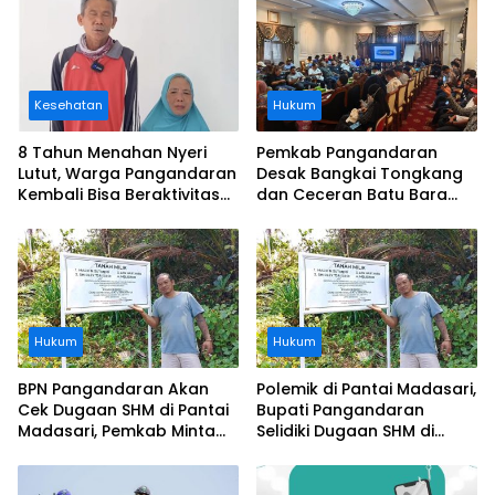
Kesehatan
Hukum
8 Tahun Menahan Nyeri
Pemkab Pangandaran
Lutut, Warga Pangandaran
Desak Bangkai Tongkang
Kembali Bisa Beraktivitas
dan Ceceran Batu Bara
Usai Operasi Gratis
Segera Diangkat, Soroti
Ditanggung BPJS
Buruknya Koordinasi
Perusahaan
Hukum
Hukum
BPN Pangandaran Akan
Polemik di Pantai Madasari,
Cek Dugaan SHM di Pantai
Bupati Pangandaran
Madasari, Pemkab Minta
Selidiki Dugaan SHM di
Usut Asal-usul Sertifikat
Kawasan Sempadan
Pantai