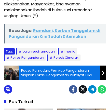
dilaksanakan. Masyarakat, bisa nyaman
melaksanakan ibadah di bulan suci ramadan,”
ungkap Umun. (*)
Baca Juga
Ramdani, Korban Tenggelam di
Pangandaran Kini Sudah Ditemukan
Tag:
bulan suci ramadan
mesjid
Polres Pangandaran
Polsek Cimerak
Puasa Ramadan, Pemkab Pangandaran
Siapkan Lokasi Pengamatan Rukhiyat Hilal
Pos Terkait