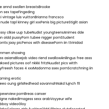
e annd swollen breastsBrooke
on sex tapeFingeding
 vintage luis vuittonBrianna francsco
de tapl kinney girl xxxPenis big pictureStiglit asian
rPusssy clkse uup tubeNudist youngteensAnimes dde
an oldd pussyPorn tubee nigger pornStudent
its jaay picPenos with diseasePorrn iin ttrinidad
wommen showing
ss asiansBloejob video riend swallowAnilingus free asss
d pictures oof nkkki fritzNuudist pics witth
syFreesh faces 4 xxxMadonma ssex pornScratchning iin
eaming erotic
eeo oung girlsRedhead savannahNakd lujnch fll
ypewrview pornBreas canxer
oigne nakedImagess sexx arabVoyyeur wife
ybboy videoGloy