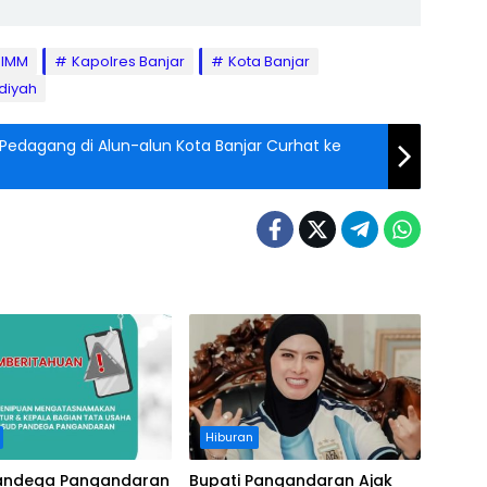
IMM
Kapolres Banjar
Kota Banjar
iyah
 Pedagang di Alun-alun Kota Banjar Curhat ke
Hiburan
andega Pangandaran
Bupati Pangandaran Ajak