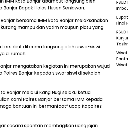
 IMM kota Banjar disambut langsung oleh
RSUD 
 Banjar Bapak Holas Husen Seniawan.
Imba
Bupat
 Banjar bersama IMM kota Banjar melaksanakan
Final 
swi kurang mampu dan yatim maupun piatu yang
RSUD 
Kunju
Tasik
ersebut diterima langsung oleh siswa-siswi
Wisat
a di rumah.
Panta
Wisat
Banjar mengatakan kegiatan ini merupakan wujud
 Polres Banjar kepada siswa-siswi di sekolah
ota Banjar melalui Kang Nugi selaku ketua
ulian Kami Polres Banjar bersama IMM kepada
moga bantuan ini bermanfaat” ucap Kapolres
njar secara spontan membagikan uang jajan