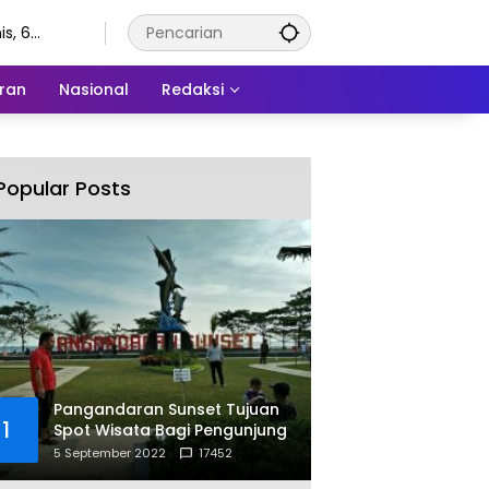
s, 6
stus 2026
ran
Nasional
Redaksi
Popular Posts
Pangandaran Sunset Tujuan
1
Spot Wisata Bagi Pengunjung
5 September 2022
17452