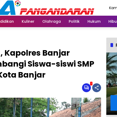
Kami
Agu
didikan
Kuliner
Olahraga
Politik
Hukum
Hibu
 Kapolres Banjar
bangi Siswa-siswi SMP
ota Banjar
1