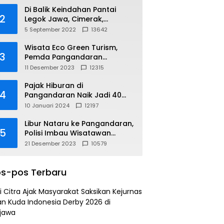
Di Balik Keindahan Pantai
2
Legok Jawa, Cimerak,
Pangandaran
5 September 2022
13642
Wisata Eco Green Turism,
3
Pemda Pangandaran
Gandeng PLN
11 Desember 2023
12315
Pajak Hiburan di
4
Pangandaran Naik Jadi 40
Persen
10 Januari 2024
12197
Libur Nataru ke Pangandaran,
5
Polisi Imbau Wisatawan
Gunakan Jalur Arteri
21 Desember 2023
10579
s-pos Terbaru
i Citra Ajak Masyarakat Saksikan Kejurnas
n Kuda Indonesia Derby 2026 di
jawa