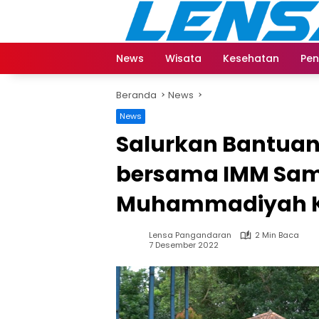
Langsung
ke
konten
News
Wisata
Kesehatan
Pen
Beranda
News
News
Salurkan Bantuan,
bersama IMM Sam
Muhammadiyah K
Lensa Pangandaran
2 Min Baca
7 Desember 2022