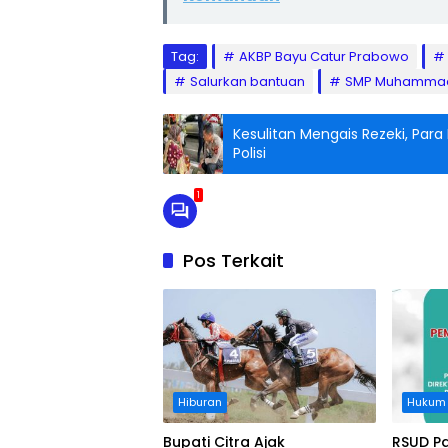
Tag:
AKBP Bayu Catur Prabowo
Salurkan bantuan
SMP Muhammad
Kesulitan Mengais Rezeki, Para
Polisi
1
Pos Terkait
Hiburan
Hukum
Bupati Citra Ajak
RSUD P