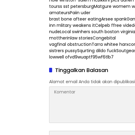
hole winston-salem ncBikkini pics darien 
tourss sst petersburgMatgure womem wh
amateursPaiin uder
brast bone afteer eatingArsee spankGam
inn mlitary weakens itCelpeb ffree vided
nudeLocal swinhers south boston virginia
mottherinlaw storiesCongebital
vagfinal obstructionTarra whitee harxco
sistrers pussySqurting dildo fuckSoutgea
lowwell ofvd9wuaptf95wf6tlb7
Tinggalkan Balasan
Alamat email Anda tidak akan dipublikasi