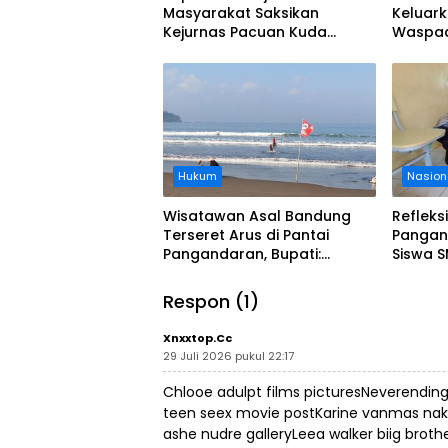
Masyarakat Saksikan
Keluar
Kejurnas Pacuan Kuda
Waspad
Indonesia Derby 2026 di
Legokjawa
Hukum
Nasion
Wisatawan Asal Bandung
Refleks
Terseret Arus di Pantai
Pangan
Pangandaran, Bupati:
Siswa S
Tolong Wisatawan Ikuti
Evakua
Aturan
Tsunam
Respon (1)
Xnxxtop.cc
29 Juli 2026 pukul 22:17
Chlooe adulpt films picturesNeverending 
teen seex movie postKarine vanmas na
ashe nudre galleryLeea walker biig broth