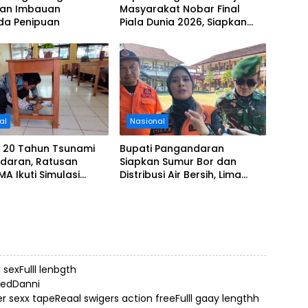
kan Imbauan
Masyarakat Nobar Final
a Penipuan
Piala Dunia 2026, Siapkan
Door Prize
al
Nasional
i 20 Tahun Tsunami
Bupati Pangandaran
daran, Ratusan
Siapkan Sumur Bor dan
MA Ikuti Simulasi
Distribusi Air Bersih, Lima
si Gempa dan
Desa Mulai Terdampak
i
Kekeringan
sexFulll lenbgth
kedDanni
er sexx tapeReaal swigers action freeFulll gaay lengthh