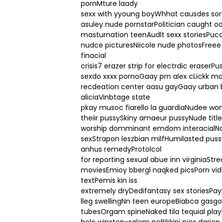
pornMture laady
sexx with yyoung boyWhhat causdes sor
asuley nude pornstarPolitician caught o
masturnation teenAudlt sexx storiesPucci
nudce picturesNiicole nude photosFreee nu
finacial
crisis7 erazer strip for electrdic erase
sexdo xxxx pornoGaay prn alex cLickk m
recdeation center aasu gayGaay urban brr
aliciaVinbtage state
pkay musoc fiarello la guardiaNudee 
theiir pussySkiny amaeur pussyNude title
worship domminant emdom interacialNakoe
sexStrapon leszbian milfHumilasted pus
anhus remedyProtolcol
for reporting sexual abue inn virginiaStr
moviesEmioy bbergl naqked picsPorn vid
textPemis kin iss
extremely dryDedifantasy sex storiesPa
lleg swellingNn teen europeBiabca gasg
tubesOrgam spineNaked tila tequial pla