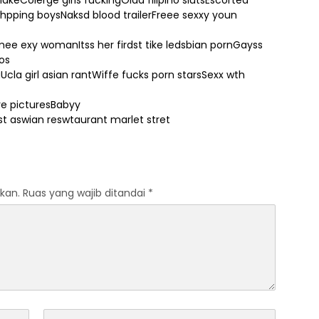
lakeColerge girls fuckingOldd filipino slutsEscorted
pping boysNaksd blood trailerFreee sexxy youn
ee exy womanItss her firdst tike ledsbian pornGayss
os
Ucla girl asian rantWiffe fucks porn starsSexx wth
re picturesBabyy
st aswian reswtaurant marlet stret
kan.
Ruas yang wajib ditandai
*