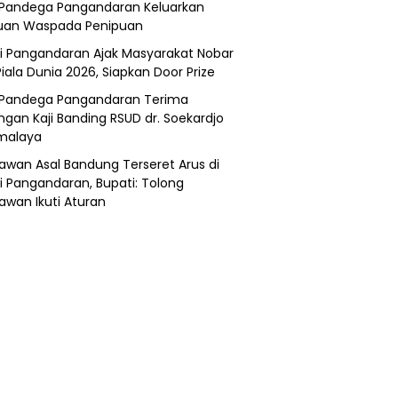
Pandega Pangandaran Keluarkan
uan Waspada Penipuan
i Pangandaran Ajak Masyarakat Nobar
Piala Dunia 2026, Siapkan Door Prize
Pandega Pangandaran Terima
ngan Kaji Banding RSUD dr. Soekardjo
malaya
awan Asal Bandung Terseret Arus di
i Pangandaran, Bupati: Tolong
awan Ikuti Aturan