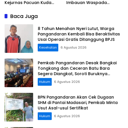
Kejurnas Pacuan Kuda
Imbauan Waspada
Indonesia Derby 2026 di
Penipuan
Legokjawa
Baca Juga
8 Tahun Menahan Nyeri Lutut, Warga
Pangandaran Kembali Bisa Beraktivitas
Usai Operasi Gratis Ditanggung BPJS
Kesehatan
6 Agustus 2026
Pemkab Pangandaran Desak Bangkai
Tongkang dan Ceceran Batu Bara
Segera Diangkat, Soroti Buruknya
Koordinasi Perusahaan
Hukum
6 Agustus 2026
BPN Pangandaran Akan Cek Dugaan
SHM di Pantai Madasari, Pemkab Minta
Usut Asal-usul Sertifikat
Hukum
6 Agustus 2026