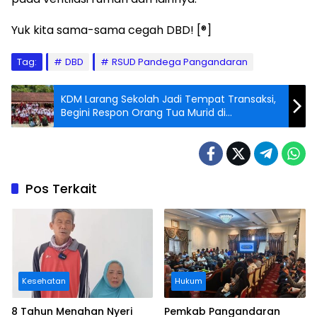
Yuk kita sama-sama cegah DBD! [®]
Tag:
DBD
RSUD Pandega Pangandaran
KDM Larang Sekolah Jadi Tempat Transaksi,
Begini Respon Orang Tua Murid di
Pangandaran
Pos Terkait
Kesehatan
Hukum
8 Tahun Menahan Nyeri
Pemkab Pangandaran