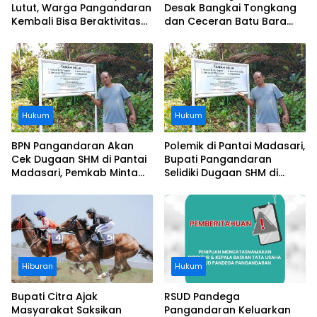
Lutut, Warga Pangandaran
Desak Bangkai Tongkang
Kembali Bisa Beraktivitas
dan Ceceran Batu Bara
Usai Operasi Gratis
Segera Diangkat, Soroti
Ditanggung BPJS
Buruknya Koordinasi
Perusahaan
Hukum
Hukum
BPN Pangandaran Akan
Polemik di Pantai Madasari,
Cek Dugaan SHM di Pantai
Bupati Pangandaran
Madasari, Pemkab Minta
Selidiki Dugaan SHM di
Usut Asal-usul Sertifikat
Kawasan Sempadan
Pantai
Hiburan
Hukum
Bupati Citra Ajak
RSUD Pandega
Masyarakat Saksikan
Pangandaran Keluarkan