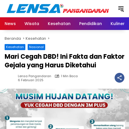
Langsung
ke
konten
News
Wisata
Kesehatan
Pendidikan
Kuliner
Beranda
Kesehatan
Kesehatan
Nasional
Mari Cegah DBD! Ini Fakta dan Faktor
Gejala yang Harus Diketahui
Lensa Pangandaran
1 Min Baca
6 Februari 2025