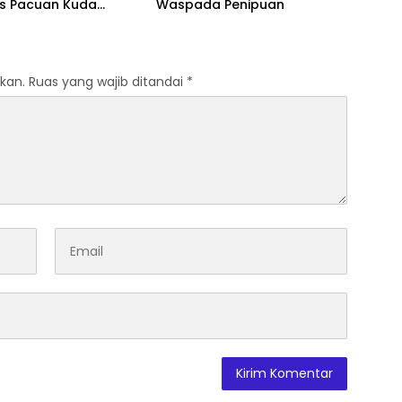
as Pacuan Kuda
Waspada Penipuan
ia Derby 2026 di
awa
kan.
Ruas yang wajib ditandai
*