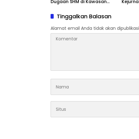
Dugaan SHM di Kawasan
Kejurn
Sempadan Pantai
Indones
Legokj
Tinggalkan Balasan
Alamat email Anda tidak akan dipublikasi