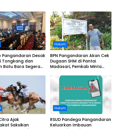
Hukum
 Pangandaran Desak
BPN Pangandaran Akan Cek
i Tongkang dan
Dugaan SHM di Pantai
n Batu Bara Segera
Madasari, Pemkab Minta
t, Soroti Buruknya
Usut Asal-usul Sertifikat
nasi Perusahaan
n
Hukum
Citra Ajak
RSUD Pandega Pangandaran
akat Saksikan
Keluarkan Imbauan