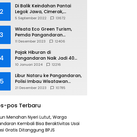
Di Balik Keindahan Pantai
2
Legok Jawa, Cimerak,
Pangandaran
5 September 2022
13672
Wisata Eco Green Turism,
3
Pemda Pangandaran
Gandeng PLN
11 Desember 2023
12406
Pajak Hiburan di
4
Pangandaran Naik Jadi 40
Persen
10 Januari 2024
12216
Libur Nataru ke Pangandaran,
5
Polisi Imbau Wisatawan
Gunakan Jalur Arteri
21 Desember 2023
10785
s-pos Terbaru
un Menahan Nyeri Lutut, Warga
ndaran Kembali Bisa Beraktivitas Usai
si Gratis Ditanggung BPJS