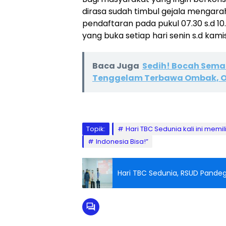
dirasa sudah timbul gejala mengara
pendaftaran pada pukul 07.30 s.d 1
yang buka setiap hari senin s.d kamis
Baca Juga
Sedih! Bocah Sema
Tenggelam Terbawa Ombak, Or
Topik:
Hari TBC Sedunia kali ini memi
Indonesia Bisa!”
Hari TBC Sedunia, RSUD Pande