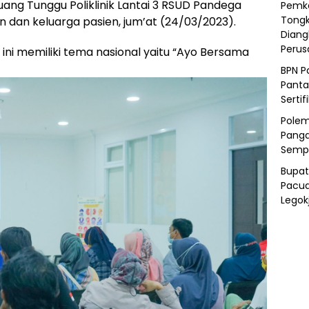
uang Tunggu Poliklinik Lantai 3 RSUD Pandega
Pemka
Tongk
dan keluarga pasien, jum’at (24/03/2023).
Diang
Peru
 ini memiliki tema nasional yaitu “Ayo Bersama
BPN P
Panta
Sertif
Polem
Panga
Semp
Bupat
Pacua
Legok