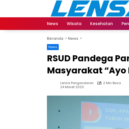
Langsung
ke
konten
News
Wisata
Kesehatan
Pen
Beranda
News
News
RSUD Pandega Pa
Masyarakat “Ayo 
Lensa Pangandaran
2 Min Baca
24 Maret 2023