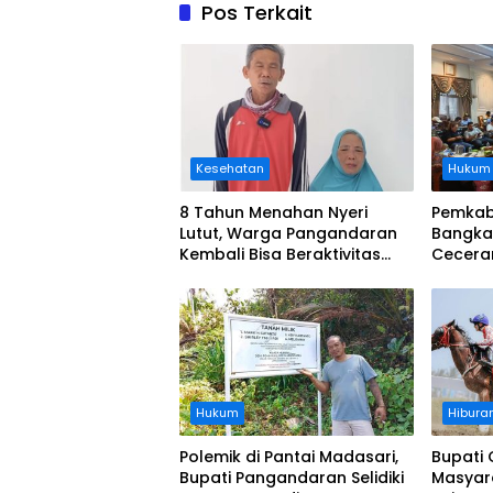
Pos Terkait
Kesehatan
Hukum
8 Tahun Menahan Nyeri
Pemkab
Lutut, Warga Pangandaran
Bangka
Kembali Bisa Beraktivitas
Cecera
Usai Operasi Gratis
Diangka
Ditanggung BPJS
Koordi
Hukum
Hibura
Polemik di Pantai Madasari,
Bupati 
Bupati Pangandaran Selidiki
Masyar