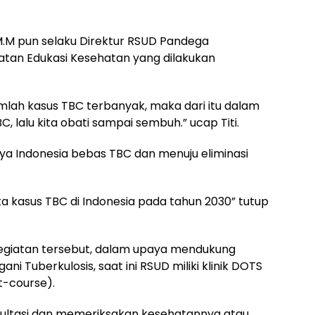
, M.M pun selaku Direktur RSUD Pandega
tan Edukasi Kesehatan yang dilakukan
lah kasus TBC terbanyak, maka dari itu dalam
C, lalu kita obati sampai sembuh.” ucap Titi.
ya Indonesia bebas TBC dan menuju eliminasi
 kasus TBC di Indonesia pada tahun 2030” tutup
kegiatan tersebut, dalam upaya mendukung
Tuberkulosis, saat ini RSUD miliki klinik DOTS
t-course).
sultasi dan memeriksakan kesehatannya atau