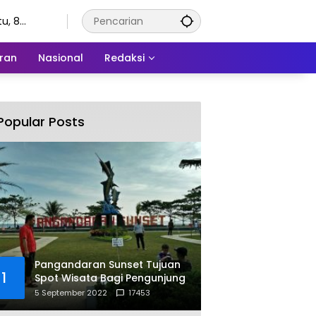
u, 8
stus 2026
ran
Nasional
Redaksi
Popular Posts
Pangandaran Sunset Tujuan
1
Spot Wisata Bagi Pengunjung
5 September 2022
17453