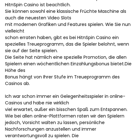
HitnSpin Casino ist beachtlich.
Sie können sowohl eine klassische Früchte Maschine als
auch die neuesten Video Slots
mit modernen Grafiken und Features spielen. Wie Sie nun
vielleicht
schon erraten haben, gibt es bei HitnSpin Casino ein
spezielles Treueprogramm, das die Spieler belohnt, wenn
sie auf der Seite spielen.
Die Seite hat nämlich eine spezielle Promotion, die allen
Spielern einen wöchentlichen Einzahlungsbonus bietet.Die
Höhe des
Bonus hängt von Ihrer Stufe im Treueprogramm des
Casinos ab.
Ich war schon immer ein Gelegenheitsspieler in online-
Casinos und habe nie wirklich
viel erwartet, außer ein bisschen Spaß zum Entspannen.
Wie bei allen online-Plattformen raten wir den Spielern
jedoch, Vorsicht walten zu lassen, persönliche
Nachforschungen anzustellen und immer
verantwortungsvoll zu spielen. Die