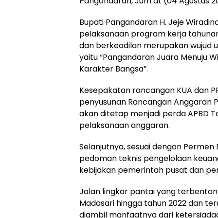
Pangandaran, Jum’at (04 Agustus 2
Bupati Pangandaran H. Jeje Wiradin
pelaksanaan program kerja tahun
dan berkeadilan merupakan wujud 
yaitu “Pangandaran Juara Menuju Wis
Karakter Bangsa”.
Kesepakatan rancangan KUA dan PP
penyusunan Rancangan Anggaran P
akan ditetap menjadi perda APBD 
pelaksanaan anggaran.
Selanjutnya, sesuai dengan Permen
pedoman teknis pengelolaan keuang
kebijakan pemerintah pusat dan pem
Jalan lingkar pantai yang terbenta
Madasari hingga tahun 2022 dan ter
diambil manfaatnya dari ketersiadaa