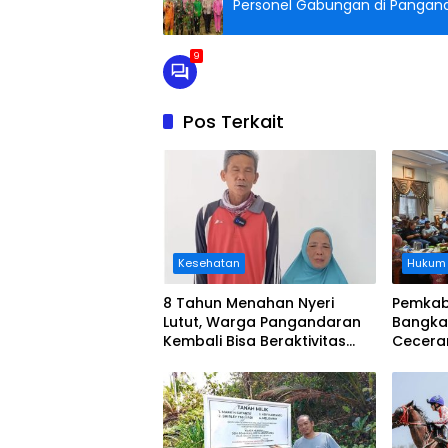
Personel Gabungan di Pangan
9
Pos Terkait
Kesehatan
Hukum
8 Tahun Menahan Nyeri
Pemkab
Lutut, Warga Pangandaran
Bangka
Kembali Bisa Beraktivitas
Cecera
Usai Operasi Gratis
Diangka
Ditanggung BPJS
Koordi