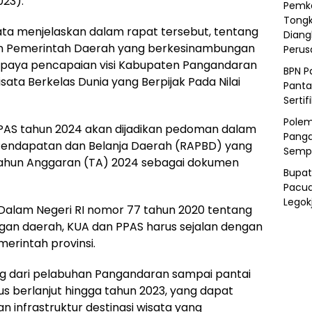
023).
Pemka
Tongk
ata menjelaskan dalam rapat tersebut, tentang
Diang
an Pemerintah Daerah yang berkesinambungan
Peru
upaya pencapaian visi Kabupaten Pangandaran
BPN P
ata Berkelas Dunia yang Berpijak Pada Nilai
Panta
Sertif
Polem
AS tahun 2024 akan dijadikan pedoman dalam
Panga
endapatan dan Belanja Daerah (RAPBD) yang
Semp
Tahun Anggaran (TA) 2024 sebagai dokumen
Bupat
Pacua
Legok
 Dalam Negeri RI nomor 77 tahun 2020 tentang
an daerah, KUA dan PPAS harus sejalan dengan
erintah provinsi.
ng dari pelabuhan Pangandaran sampai pantai
us berlanjut hingga tahun 2023, yang dapat
n infrastruktur destinasi wisata yang