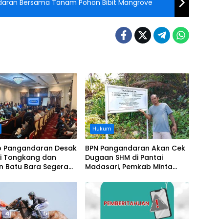
daran Bersama Tanam Pohon Bibit Mangrove
Hukum
 Pangandaran Desak
BPN Pangandaran Akan Cek
i Tongkang dan
Dugaan SHM di Pantai
n Batu Bara Segera
Madasari, Pemkab Minta
t, Soroti Buruknya
Usut Asal-usul Sertifikat
nasi Perusahaan