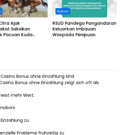
n
Hukum
Citra Ajak
RSUD Pandega Pangandaran
akat Saksikan
Keluarkan Imbauan
as Pacuan Kuda
Waspada Penipuan
ia Derby 2026 di
awa
e Casino Bonus ohne Einzahlung sind
Casino Bonus ohne Einzahlung zeigt sich oft als
meist mehr Wert.
inoboni
Einzahlung zu
enzielle Probleme frühzeitig zu