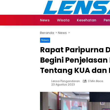
Langsung
ke
konten
News
Wisata
Kesehatan
Pen
Beranda
News
News
Rapat Paripurna 
Begini Penjelasa
Tentang KUA dan 
Lensa Pangandaran
3 Min Baca
23 Agustus 2023