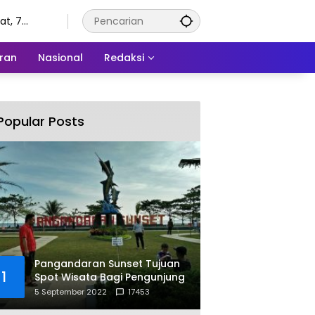
t, 7
tus 2026
ran
Nasional
Redaksi
Popular Posts
Pangandaran Sunset Tujuan
1
Spot Wisata Bagi Pengunjung
5 September 2022
17453