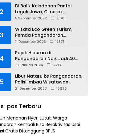
Di Balik Keindahan Pantai
2
Legok Jawa, Cimerak,
Pangandaran
5 September 2022
13661
Wisata Eco Green Turism,
3
Pemda Pangandaran
Gandeng PLN
11 Desember 2023
12373
Pajak Hiburan di
4
Pangandaran Naik Jadi 40
Persen
10 Januari 2024
12213
Libur Nataru ke Pangandaran,
5
Polisi Imbau Wisatawan
Gunakan Jalur Arteri
21 Desember 2023
10696
s-pos Terbaru
un Menahan Nyeri Lutut, Warga
ndaran Kembali Bisa Beraktivitas Usai
si Gratis Ditanggung BPJS