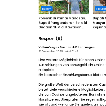
Hukum
Hibura
Polemik di Pantai Madasari,
Bupati 
Bupati Pangandaran Selidiki
Masyar
Dugaan SHM di Kawasan
Kejurn
Sempadan Pantai
Indones
Legokj
Respon (9)
Vulkan Vegas Cashback Erfahrungen
21 Desember 2025 pukul 01:48
Eine weitere Möglichkeit für einen Onlin
Auszahlungen von Bonusgeld. Ein Online 
Freispiele.
Ein klassischer Einzahlungsbonus bietet 
Die große Welt der verschiedensten Cas
bietet viele verschiedene Möglichkeiten,
die von Casinos angebotenen Boni ohne 
klassifizieren. Überprüfen Sie regelmäßig,
wie oft und wie lange Sie spielen, um pot