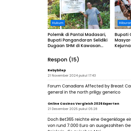
Hukum
Hibura
Polemik di Pantai Madasari,
Bupati 
Bupati Pangandaran Selidiki
Masyar
Dugaan SHM di Kawasan
Kejurn
Sempadan Pantai
Indones
Legokj
Respon (15)
Rebybilep
21 November 2024 pukul 17:43
Forum Canadians Affected by Breast Cance
general in the north
priligy generico
Online Casinos Vergleich 2026 Experten
21 Desember 2025 pukul 05:28
Doch Bet365 reichte eine Gegenklage ei
von rund 7.000 Euro an ausgezahlten Gewi