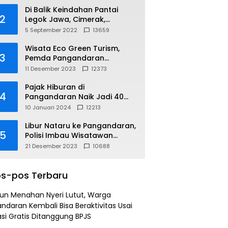
Di Balik Keindahan Pantai
2
Legok Jawa, Cimerak,
Pangandaran
5 September 2022
13659
Wisata Eco Green Turism,
3
Pemda Pangandaran
Gandeng PLN
11 Desember 2023
12373
Pajak Hiburan di
4
Pangandaran Naik Jadi 40
Persen
10 Januari 2024
12213
Libur Nataru ke Pangandaran,
5
Polisi Imbau Wisatawan
Gunakan Jalur Arteri
21 Desember 2023
10688
s-pos Terbaru
un Menahan Nyeri Lutut, Warga
ndaran Kembali Bisa Beraktivitas Usai
si Gratis Ditanggung BPJS