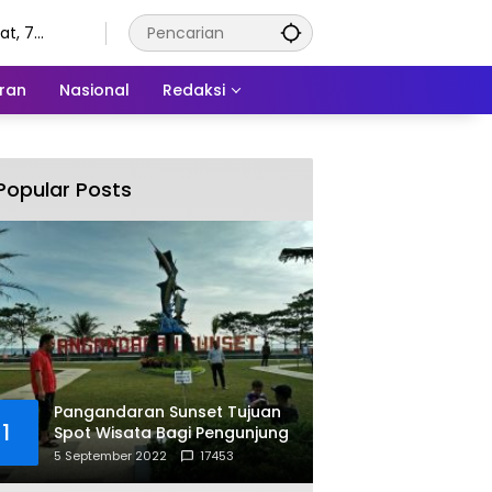
t, 7
tus 2026
ran
Nasional
Redaksi
Popular Posts
Pangandaran Sunset Tujuan
1
Spot Wisata Bagi Pengunjung
5 September 2022
17453