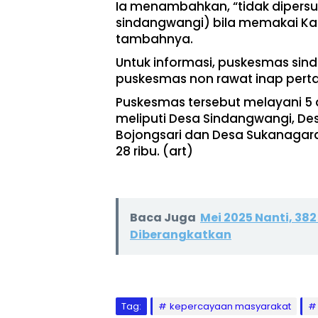
Ia menambahkan, “tidak dipersul
sindangwangi) bila memakai Kar
tambahnya.
Untuk informasi, puskesmas si
puskesmas non rawat inap perta
Puskesmas tersebut melayani 5
meliputi Desa Sindangwangi, Des
Bojongsari dan Desa Sukanagar
28 ribu. (art)
Baca Juga
Mei 2025 Nanti, 38
Diberangkatkan
Tag:
kepercayaan masyarakat