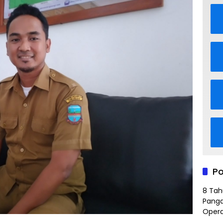
Po
8 Tah
Panga
Opera