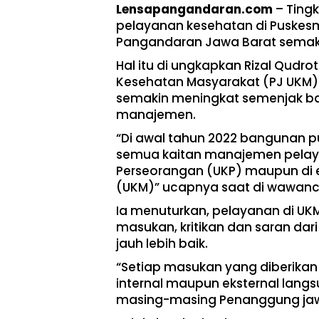
Lensapangandaran.com
– Ting
pelayanan kesehatan di Puske
Pangandaran Jawa Barat semak
Hal itu di ungkapkan Rizal Qudr
Kesehatan Masyarakat (PJ UKM)
semakin meningkat semenjak ba
manajemen.
“Di awal tahun 2022 bangunan p
semua kaitan manajemen pelaya
Perseorangan (UKP) maupun di 
(UKM)” ucapnya saat di wawancar
Ia menuturkan, pelayanan di UKM
masukan, kritikan dan saran da
jauh lebih baik.
“Setiap masukan yang diberikan 
internal maupun eksternal langsu
masing-masing Penanggung jaw