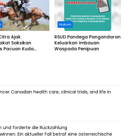
n
Hukum
Citra Ajak
RSUD Pandega Pangandaran
akat Saksikan
Keluarkan Imbauan
as Pacuan Kuda
Waspada Penipuan
ia Derby 2026 di
awa
r Canadian health care, clinical trials, and life in
n und forderte die Rückzahlung
nnen. Ein aktueller Fall betraf eine österreichische