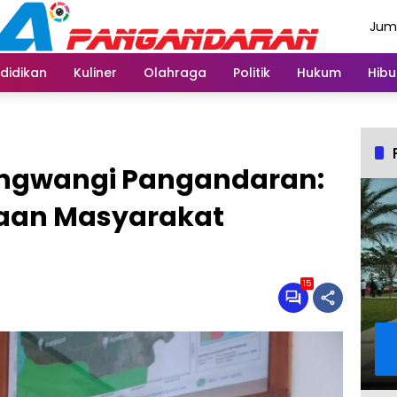
Juma
Agus
didikan
Kuliner
Olahraga
Politik
Hukum
Hibu
ngwangi Pangandaran:
yaan Masyarakat
15