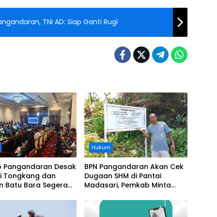
ngandaran, TNI AD: Siap Ganti Rugi
Hukum
 Pangandaran Desak
BPN Pangandaran Akan Cek
i Tongkang dan
Dugaan SHM di Pantai
n Batu Bara Segera
Madasari, Pemkab Minta
t, Soroti Buruknya
Usut Asal-usul Sertifikat
nasi Perusahaan