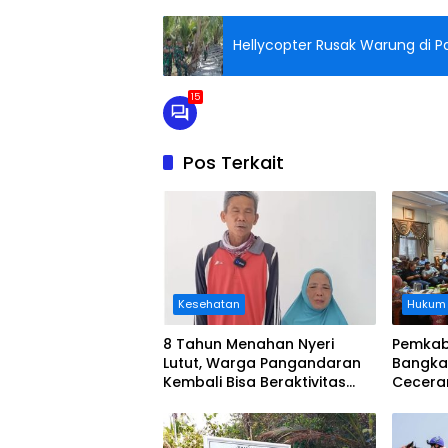
Hellycopter Rusak Warung di Pa
15
Pos Terkait
Kesehatan
Hukum
8 Tahun Menahan Nyeri
Pemkab
Lutut, Warga Pangandaran
Bangka
Kembali Bisa Beraktivitas
Cecera
Usai Operasi Gratis
Diangka
Ditanggung BPJS
Koordi