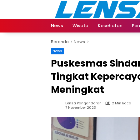
Langsung
ke
konten
News
Wisata
Kesehatan
Pen
Beranda
News
News
Puskesmas Sinda
Tingkat Keperca
Meningkat
Lensa Pangandaran
2 Min Baca
7 November 2023