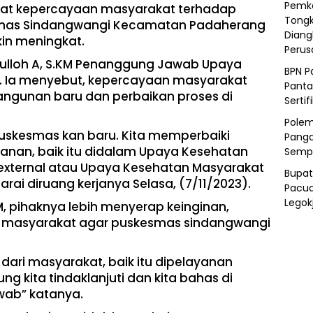
Pemka
kat kepercayaan masyarakat terhadap
Tongk
smas Sindangwangi Kecamatan Padaherang
Diang
in meningkat.
Peru
otulloh A, S.KM Penanggung Jawab Upaya
BPN P
. Ia menyebut, kepercayaan masyarakat
Panta
ngunan baru dan perbaikan proses di
Sertif
Polem
uskesmas kan baru. Kita memperbaiki
Panga
nan, baik itu didalam Upaya Kesehatan
Semp
external atau Upaya Kesehatan Masyarakat
Bupat
ai diruang kerjanya Selasa, (7/11/2023).
Pacua
Legok
, pihaknya lebih menyerap keinginan,
ri masyarakat agar puskesmas sindangwangi
dari masyarakat, baik itu dipelayanan
ng kita tindaklanjuti dan kita bahas di
ab” katanya.