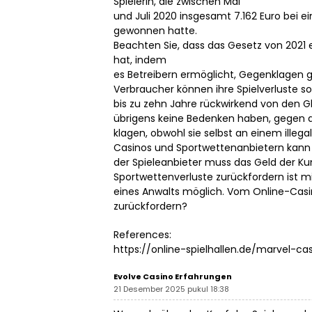
Spielerin, die zwischen Mai
und Juli 2020 insgesamt 7.162 Euro bei e
gewonnen hatte.
Beachten Sie, dass das Gesetz von 2021 
hat, indem
es Betreibern ermöglicht, Gegenklagen g
Verbraucher können ihre Spielverluste s
bis zu zehn Jahre rückwirkend von den G
übrigens keine Bedenken haben, gegen d
klagen, obwohl sie selbst an einem ille
Casinos und Sportwettenanbietern kann
der Spieleanbieter muss das Geld der K
Sportwettenverluste zurückfordern ist mi
eines Anwalts möglich. Vom Online-Casi
zurückfordern?
References:
https://online-spielhallen.de/marvel-
Evolve Casino Erfahrungen
21 Desember 2025 pukul 18:38