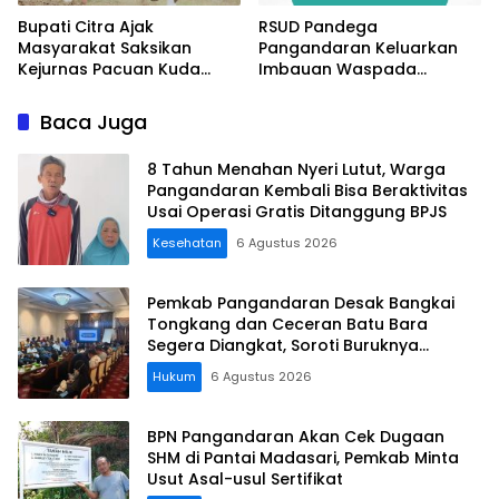
Bupati Citra Ajak
RSUD Pandega
Masyarakat Saksikan
Pangandaran Keluarkan
Kejurnas Pacuan Kuda
Imbauan Waspada
Indonesia Derby 2026 di
Penipuan
Legokjawa
Baca Juga
8 Tahun Menahan Nyeri Lutut, Warga
Pangandaran Kembali Bisa Beraktivitas
Usai Operasi Gratis Ditanggung BPJS
Kesehatan
6 Agustus 2026
Pemkab Pangandaran Desak Bangkai
Tongkang dan Ceceran Batu Bara
Segera Diangkat, Soroti Buruknya
Koordinasi Perusahaan
Hukum
6 Agustus 2026
BPN Pangandaran Akan Cek Dugaan
SHM di Pantai Madasari, Pemkab Minta
Usut Asal-usul Sertifikat