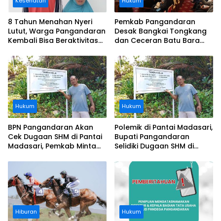
Kesehatan
Hukum
8 Tahun Menahan Nyeri
Pemkab Pangandaran
Lutut, Warga Pangandaran
Desak Bangkai Tongkang
Kembali Bisa Beraktivitas
dan Ceceran Batu Bara
Usai Operasi Gratis
Segera Diangkat, Soroti
Ditanggung BPJS
Buruknya Koordinasi
Perusahaan
Hukum
Hukum
BPN Pangandaran Akan
Polemik di Pantai Madasari,
Cek Dugaan SHM di Pantai
Bupati Pangandaran
Madasari, Pemkab Minta
Selidiki Dugaan SHM di
Usut Asal-usul Sertifikat
Kawasan Sempadan
Pantai
Hiburan
Hukum