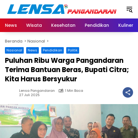
Langsung
ke
konten
News
Wisata
Kesehatan
Pendidikan
Kuliner
Beranda
Nasional
Nasional
News
Pendidikan
Politik
Puluhan Ribu Warga Pangandaran
Terima Bantuan Beras, Bupati Citra;
Kita Harus Bersyukur
Lensa Pangandaran
1 Min Baca
27 Juli 2025