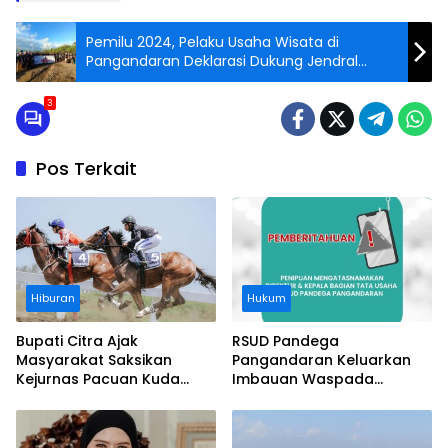
Pemilu 2024, Pelaku Usaha Wisata di
Pangandaran Deklarasi Dukung Jendral
Moeldoko For Presiden RI
3
Pos Terkait
Hiburan
Hukum
Bupati Citra Ajak
RSUD Pandega
Masyarakat Saksikan
Pangandaran Keluarkan
Kejurnas Pacuan Kuda
Imbauan Waspada
Indonesia Derby 2026 di
Penipuan
Legokjawa