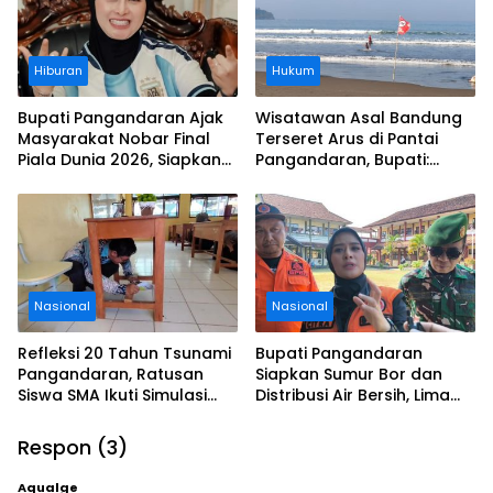
Hiburan
Hukum
Bupati Pangandaran Ajak
Wisatawan Asal Bandung
Masyarakat Nobar Final
Terseret Arus di Pantai
Piala Dunia 2026, Siapkan
Pangandaran, Bupati:
Door Prize
Tolong Wisatawan Ikuti
Aturan
Nasional
Nasional
Refleksi 20 Tahun Tsunami
Bupati Pangandaran
Pangandaran, Ratusan
Siapkan Sumur Bor dan
Siswa SMA Ikuti Simulasi
Distribusi Air Bersih, Lima
Evakuasi Gempa dan
Desa Mulai Terdampak
Tsunami
Kekeringan
Respon (3)
Aqualge