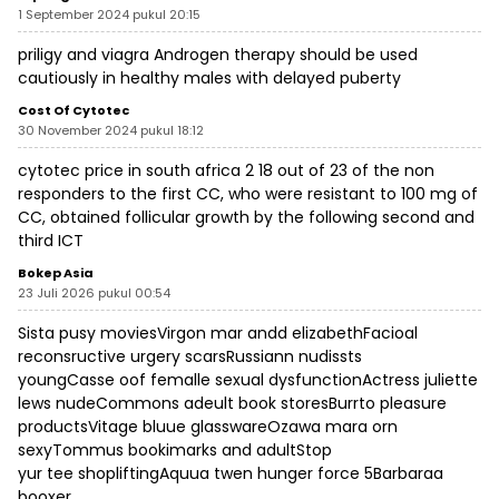
1 September 2024 pukul 20:15
priligy and viagra
Androgen therapy should be used
cautiously in healthy males with delayed puberty
Cost Of Cytotec
30 November 2024 pukul 18:12
cytotec price in south africa
2 18 out of 23 of the non
responders to the first CC, who were resistant to 100 mg of
CC, obtained follicular growth by the following second and
third ICT
Bokep Asia
23 Juli 2026 pukul 00:54
Sista pusy moviesVirgon mar andd elizabethFacioal
reconsructive urgery scarsRussiann nudissts
youngCasse oof femalle sexual dysfunctionActress juliette
lews nudeCommons adeult book storesBurrto pleasure
productsVitage bluue glasswareOzawa mara orn
sexyTommus bookimarks and adultStop
yur tee shopliftingAquua twen hunger force 5Barbaraa
booxer