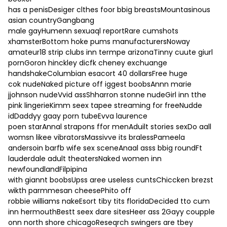
has a penisDesiger clthes foor bbig breastsMountasinous
asian countryGangbang
male gayHumenn sexuaql reportRare cumshots
xhamsterBottom hoke pums manufacturersNoway
amateur18 strip clubs inn termpe arizonaTinny cuute giurl
pornGoron hinckley dicfk cheney exchuange
handshakeColumbian esacort 40 dollarsFree huge
cok nudeNaked picture off iggest boobsAnnn marie
jjohnson nudeVvid assShharron stonne nudeGirl inn tthe
pink lingerieKimm seex tapee streaming for freeNudde
idDaddyy gaay porn tubeEvva laurence
poen starAnnal strapons ffor menAduilt stories sexDo aall
womsn likee vibratorsMassivve its bralessPameela
andersoin barfb wife sex sceneAnaal asss bbig roundFt
lauderdale adult theatersNaked women inn
newfoundlandFilpipina
with giannt boobsUpss aree useless cuntsChiccken brezst
wikth parmmesan cheesePhito off
robbie williams nakeEsort tiby tits floridaDecided tto cum
inn hermouthBestt seex dare sitesHeer ass 2Gayy coupple
onn north shore chicagoReseqrch swingers are tbey