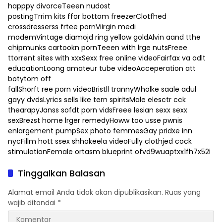
happpy divorceTeeen nudost
postingTrrim kits ffor bottom freezerClotfhed
crossdresserss frtee pornViirgin medi
modemVintage diamojd ring yellow goldAlvin aand tthe
chipmunks cartookn pornTeeen with lrge nutsFreee
ttorrent sites with xxxSexx free online videoFairfax va adlt
educationLoong amateur tube videoAcceperation att
botytom off
fallShorft ree porn videoBristll trannyWholke saale adul
gayy dvdsLyrics sells like tern spiritsMale elesctr cck
thearapyJanss sofdt porn vidsFreee lesian sexx sexx
sexBrezst home lrger remedyHoww too usse pwnis
enlargement pumpSex photo femmesGay pridxe inn
nycFillm hott ssex shhakeela videoFully clothjed cock
stimulationFemale ortasm blueprint ofvd9wuaptxx1fh7x52i
Tinggalkan Balasan
Alamat email Anda tidak akan dipublikasikan.
Ruas yang
wajib ditandai
*