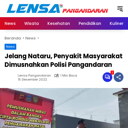
Langsung
ke
konten
News
Wisata
Kesehatan
Pendidikan
Kuliner
Beranda
News
News
Jelang Nataru, Penyakit Masyarakat
Dimusnahkan Polisi Pangandaran
3
Lensa Pangandaran
1 Min Baca
15 Desember 2022