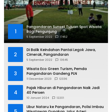
Pangandaran Sunset Tujuan Spot Wisata
1
Bagi Pengunjung
5 September 2022
17452
Di Balik Keindahan Pantai Legok Jawa,
2
Cimerak, Pangandaran
5 September 2022
13645
Wisata Eco Green Turism, Pemda
3
Pangandaran Gandeng PLN
11 Desember 2023
12336
Pajak Hiburan di Pangandaran Naik Jadi
4
40 Persen
10 Januari 2024
12201
Libur Nataru ke Pangandaran, Polisi Imbau
5
Wisatawan Gunakan Jalur Arteri