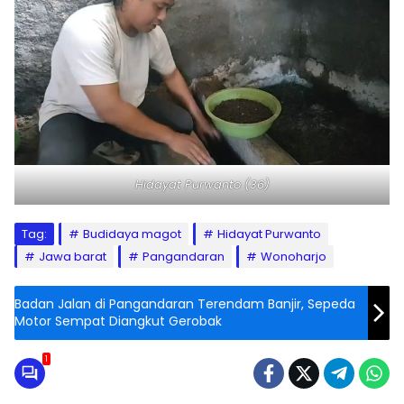
Hidayat Purwanto (36)
Tag:
Budidaya magot
Hidayat Purwanto
Jawa barat
Pangandaran
Wonoharjo
Badan Jalan di Pangandaran Terendam Banjir, Sepeda
Motor Sempat Diangkut Gerobak
1