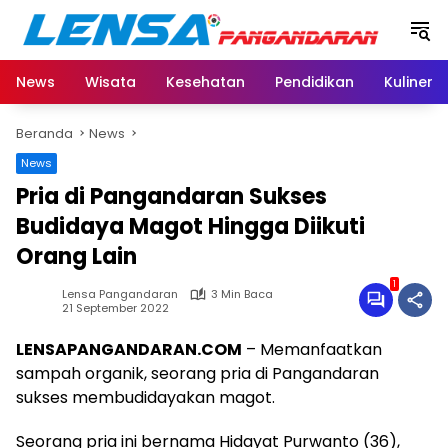
Langsung
ke
konten
News
Wisata
Kesehatan
Pendidikan
Kuliner
Beranda
News
News
Pria di Pangandaran Sukses
Budidaya Magot Hingga Diikuti
Orang Lain
1
Lensa Pangandaran
3 Min Baca
21 September 2022
LENSAPANGANDARAN.COM
– Memanfaatkan
sampah organik, seorang pria di Pangandaran
sukses membudidayakan magot.
Seorang pria ini bernama Hidayat Purwanto (36),