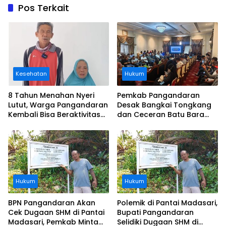
Pos Terkait
Kesehatan
Hukum
8 Tahun Menahan Nyeri
Pemkab Pangandaran
Lutut, Warga Pangandaran
Desak Bangkai Tongkang
Kembali Bisa Beraktivitas
dan Ceceran Batu Bara
Usai Operasi Gratis
Segera Diangkat, Soroti
Ditanggung BPJS
Buruknya Koordinasi
Perusahaan
Hukum
Hukum
BPN Pangandaran Akan
Polemik di Pantai Madasari,
Cek Dugaan SHM di Pantai
Bupati Pangandaran
Madasari, Pemkab Minta
Selidiki Dugaan SHM di