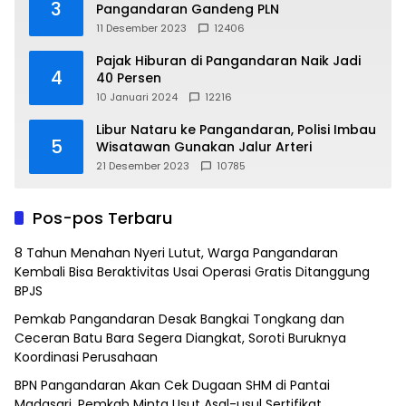
3
Pangandaran Gandeng PLN
11 Desember 2023
12406
Pajak Hiburan di Pangandaran Naik Jadi
4
40 Persen
10 Januari 2024
12216
Libur Nataru ke Pangandaran, Polisi Imbau
5
Wisatawan Gunakan Jalur Arteri
21 Desember 2023
10785
Pos-pos Terbaru
8 Tahun Menahan Nyeri Lutut, Warga Pangandaran
Kembali Bisa Beraktivitas Usai Operasi Gratis Ditanggung
BPJS
Pemkab Pangandaran Desak Bangkai Tongkang dan
Ceceran Batu Bara Segera Diangkat, Soroti Buruknya
Koordinasi Perusahaan
BPN Pangandaran Akan Cek Dugaan SHM di Pantai
Madasari, Pemkab Minta Usut Asal-usul Sertifikat