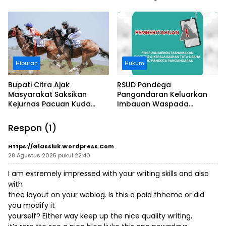
Usut Asal-usul Sertifikat
Kawasan Sempadan
Pantai
Hiburan
Hukum
Bupati Citra Ajak
RSUD Pandega
Masyarakat Saksikan
Pangandaran Keluarkan
Kejurnas Pacuan Kuda
Imbauan Waspada
Indonesia Derby 2026 di
Penipuan
Legokjawa
Respon (1)
Https://glassiuk.wordpress.com
28 Agustus 2025 pukul 22:40
I am extremely impressed with your writing skills and also
with
thee layout on your weblog. Is this a paid thheme or did
you modify it
yourself? Either way keep up the nice quality writing,