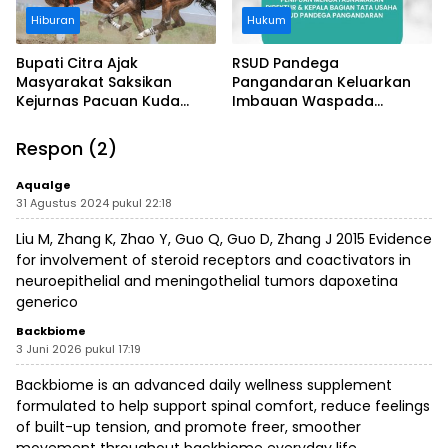
Hiburan
Hukum
Bupati Citra Ajak
RSUD Pandega
Masyarakat Saksikan
Pangandaran Keluarkan
Kejurnas Pacuan Kuda
Imbauan Waspada
Indonesia Derby 2026 di
Penipuan
Legokjawa
Respon (2)
Aqualge
31 Agustus 2024 pukul 22:18
Liu M, Zhang K, Zhao Y, Guo Q, Guo D, Zhang J 2015 Evidence
for involvement of steroid receptors and coactivators in
neuroepithelial and meningothelial tumors
dapoxetina
generico
Backbiome
3 Juni 2026 pukul 17:19
Backbiome is an advanced daily wellness supplement
formulated to help support spinal comfort, reduce feelings
of built-up tension, and promote freer, smoother
movement throughout
backbiome
everyday life.