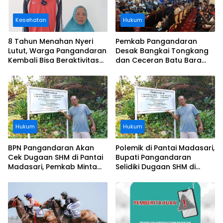
Kesehatan
Hukum
8 Tahun Menahan Nyeri
Pemkab Pangandaran
Lutut, Warga Pangandaran
Desak Bangkai Tongkang
Kembali Bisa Beraktivitas
dan Ceceran Batu Bara
Usai Operasi Gratis
Segera Diangkat, Soroti
Ditanggung BPJS
Buruknya Koordinasi
Perusahaan
Hukum
Hukum
BPN Pangandaran Akan
Polemik di Pantai Madasari,
Cek Dugaan SHM di Pantai
Bupati Pangandaran
Madasari, Pemkab Minta
Selidiki Dugaan SHM di
Usut Asal-usul Sertifikat
Kawasan Sempadan
Pantai