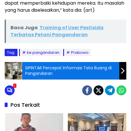
dapat memperbaiki kehidupan mereka. Itu masalah
yang harus diselesaikan,” kata dia. (art)
Baca Juga
Training of User Pestisida
Terbatas Petani Pangandaran
Tag:
ke pangandaran
Prabowo
SiPINTAR Percepat Informasi Tata Ruang di
Pangandaran
2
Pos Terkait