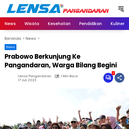
Langsung
ke
konten
News
Wisata
Kesehatan
Pendidikan
Kuliner
Beranda
News
News
Prabowo Berkunjung Ke
Pangandaran, Warga Bilang Begini
2
Lensa Pangandaran
1 Min Baca
17 Juli 2023