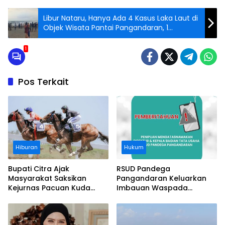
Libur Nataru, Hanya Ada 4 Kasus Laka Laut di
Objek Wisata Pantai Pangandaran, 1
Diantaranya MD
1
Pos Terkait
Hiburan
Hukum
Bupati Citra Ajak
RSUD Pandega
Masyarakat Saksikan
Pangandaran Keluarkan
Kejurnas Pacuan Kuda
Imbauan Waspada
Indonesia Derby 2026 di
Penipuan
Legokjawa