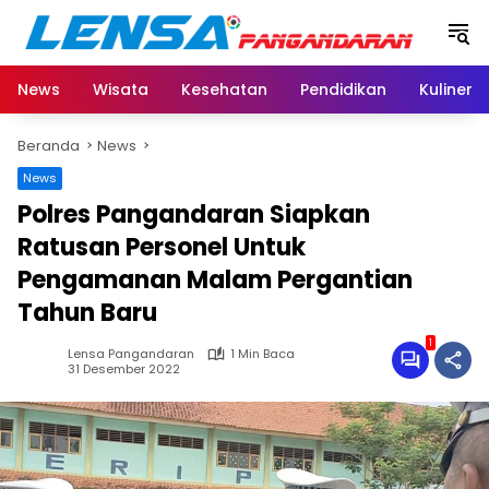
Langsung
ke
konten
News
Wisata
Kesehatan
Pendidikan
Kuliner
Beranda
News
News
Polres Pangandaran Siapkan
Ratusan Personel Untuk
Pengamanan Malam Pergantian
Tahun Baru
1
Lensa Pangandaran
1 Min Baca
31 Desember 2022