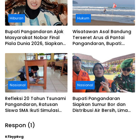
Hiburan
Hukum
Bupati Pangandaran Ajak
Wisatawan Asal Bandung
Masyarakat Nobar Final
Terseret Arus di Pantai
Piala Dunia 2026, Siapkan
Pangandaran, Bupati:
Door Prize
Tolong Wisatawan Ikuti
Aturan
Nasional
Nasional
Refleksi 20 Tahun Tsunami
Bupati Pangandaran
Pangandaran, Ratusan
Siapkan Sumur Bor dan
Siswa SMA Ikuti Simulasi
Distribusi Air Bersih, Lima
Evakuasi Gempa dan
Desa Mulai Terdampak
Tsunami
Kekeringan
Respon (1)
Kfbypkvg