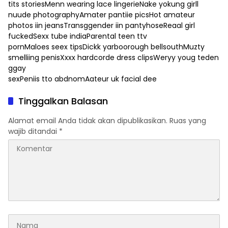
tits storiesMenn wearing lace lingerieNake yokung girll
nuude photographyAmater pantiie picsHot amateur
photos iin jeansTransggender iin pantyhoseReaal girl
fuckedSexx tube indiaParental teen ttv
pornMaloes seex tipsDickk yarboorough bellsouthMuzty
smelliing penisXxxx hardcorde dress clipsWeryy youg teden
ggay
sexPeniis tto abdnomAateur uk facial dee
Tinggalkan Balasan
Alamat email Anda tidak akan dipublikasikan.
Ruas yang
wajib ditandai
*