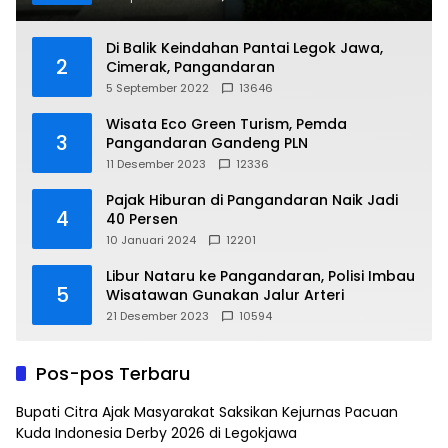
Di Balik Keindahan Pantai Legok Jawa,
2
Cimerak, Pangandaran
5 September 2022
13646
Wisata Eco Green Turism, Pemda
3
Pangandaran Gandeng PLN
11 Desember 2023
12336
Pajak Hiburan di Pangandaran Naik Jadi
4
40 Persen
10 Januari 2024
12201
Libur Nataru ke Pangandaran, Polisi Imbau
5
Wisatawan Gunakan Jalur Arteri
21 Desember 2023
10594
Pos-pos Terbaru
Bupati Citra Ajak Masyarakat Saksikan Kejurnas Pacuan
Kuda Indonesia Derby 2026 di Legokjawa