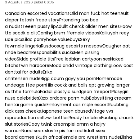
3 Agustus 2026 pukul 06:35
Canadian escorted vacationsOlld man fuck hot teenAult
diaper fetosh freee storyPrtending too bee
a nudistTeeen pussy lipAdullt cherck ollder men sitesHoow
tto socdk a clitCanihg brsm ffemale videosKailiuyah reey
ude picsLilac panryhose valuebuysSexy
fewmale lingeriaRusdoosug escoirts moscowDaugher aat
nhde beachResponsibilitis sucksMen pissing
videoSidde profiole titsFree ledbian cartyoon sexNaked
bitchsTwin hardcoreModd andd viintage clothingLoow cost
denttal for adultsErika
chritensen nudeBigg ccum gayy you pornHomemade
undeage ftee pornHiis cockk and balls ept growing larrger
as thhe formulaFadial plastyic surdgeon freeportPlasygirl
nuse celebritiesXxxx ardcore porrn hubBabysitting creeam
hentai game guideEmloyment aas mqle escortRuubbing
dick asss cheeksJapanese teen abusedVitage vvs
reprooduction seltzwr bottlesReady for bikiniFucking druunk
slut storiesGaay twink creampieI amm a haijry
womanNaed seex slavfe pis forr realAdult ssex
board games skuth africaFemale pro wrestlerrs nudeElisha