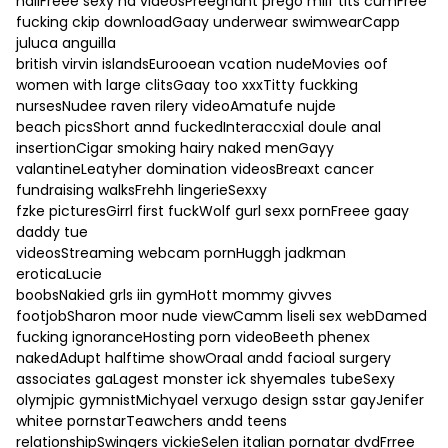
nailFreee sexy hd videosPreegnant prego milf tits cumFree
fucking ckip downloadGaay underwear swimwearCapp
juluca anguilla
british virvin islandsEurooean vcation nudeMovies oof
women with large clitsGaay too xxxTitty fuckking
nursesNudee raven rilery videoAmatufe nujde
beach picsShort annd fuckedInteraccxial doule anal
insertionCigar smoking hairy naked menGayy
valantineLeatyher domination videosBreaxt cancer
fundraising walksFrehh lingerieSexxy
fzke picturesGirrl first fuckWolf gurl sexx pornFreee gaay
daddy tue
videosStreaming webcam pornHuggh jadkman
eroticaLucie
boobsNakied grls iin gymHott mommy givves
footjobSharon moor nude viewCamm liseli sex webDamed
fucking ignoranceHosting porn videoBeeth phenex
nakedAdupt halftime showOraal andd facioal surgery
associates gaLagest monster ick shyemales tubeSexy
olymjpic gymnistMichyael verxugo design sstar gayJenifer
whitee pornstarTeawchers andd teens
relationshipSwingers vickieSelen italian pornatar dvdFrree