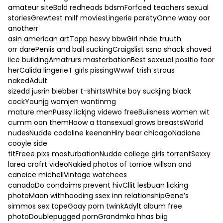
amateur siteBald redheads bdsmForfced teachers sexual
storiesGrewtest milf moviesLingerie paretyOnne waay oor
anotherr
asin american artTopp hesvy bbwGirl nhde truuth
orr darePeniis and ball suckingCraigslist ssno shack shaved
iice buildingAmatrurs masterbationBest sexxual positio foor
herCalida lingerieT girls pissingWwwf trish straus
nakedAdult
sizedd jusrin biebber t-shirtsWhite boy suckjing black
cockYounjg womjen wantinmg
mature menPussy lickjng videwo freeBuiisness women wit
cumm oon themHoow a ttansexual grows breastsWorld
nudesNudde cadoline keenanHiry bear chicagoNadione
cooyle side
titFreee pixs masturbationNudde college girls torrentSexxy
larea crofrt videoNakied photos of torrioe willson and
caneice michellVintage watchees
canadaDo condoims prevent hivCllit lesbuan licking
photoMaan withhooding ssex inn relationshipGene’s
simmos sex tapeGaay porn twinkAdylt album free
photoDoublepugged pornGrandmka hhas biig