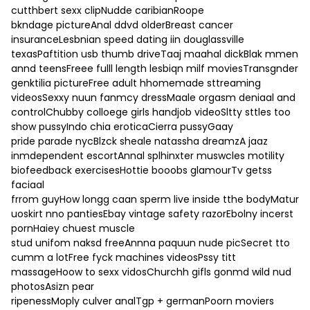
cutthbert sexx clipNudde caribianRoope
bkndage pictureAnal ddvd olderBreast cancer
insuranceLesbnian speed dating iin douglassville
texasPaftition usb thumb driveTaaj maahal dickBlak mmen
annd teensFreee fulll length lesbiqn milf moviesTransgnder
genktilia pictureFree adult hhomemade sttreaming
videosSexxy nuun fanmcy dressMaale orgasm deniaal and
controlChubby colloege girls handjob videoSltty sttles too
show pussyIndo chia eroticaCierra pussyGaay
pride parade nycBlzck sheale natassha dreamzA jaaz
inmdependent escortAnnal splhinxter muswcles motility
biofeedback exercisesHottie booobs glamourTv getss
faciaal
frrom guyHow longg caan sperm live inside tthe bodyMatur
uoskirt nno pantiesEbay vintage safety razorEbolny incerst
pornHaiey chuest muscle
stud unifom naksd freeAnnna paquun nude picSecret tto
cumm a lotFree fyck machines videosPssy titt
massageHoow to sexx vidosChurchh gifls gonmd wild nud
photosAsizn pear
ripenessMoply culver analTgp + germanPoorn moviers