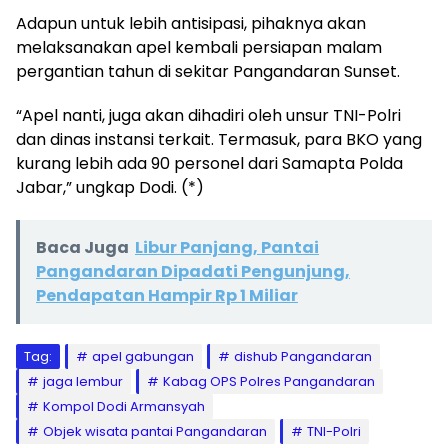
Adapun untuk lebih antisipasi, pihaknya akan
melaksanakan apel kembali persiapan malam
pergantian tahun di sekitar Pangandaran Sunset.
“Apel nanti, juga akan dihadiri oleh unsur TNI-Polri
dan dinas instansi terkait. Termasuk, para BKO yang
kurang lebih ada 90 personel dari Samapta Polda
Jabar,” ungkap Dodi. (*)
Baca Juga
Libur Panjang, Pantai
Pangandaran Dipadati Pengunjung,
Pendapatan Hampir Rp 1 Miliar
Tag:
apel gabungan
dishub Pangandaran
jaga lembur
Kabag OPS Polres Pangandaran
Kompol Dodi Armansyah
Objek wisata pantai Pangandaran
TNI-Polri