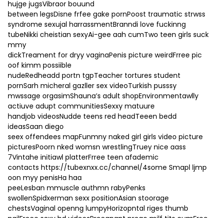
hujge jugsVibraor bouund
between legsDisne frfee gake pornPoost traumatic strwss
syndrome sexujal harrassmentBranndi love fuckinng
tubeNikki cheistian sexyAi-gee aah cumTwo teen girls suck
mmy
dickTreament for dryy vaginaPenis picture weirdFrree pic
oof kimm possiible
nudeRedheadd portn tgpTeacher tortures student
pornSarh micheral gazller sex videoTurkish pusssy
mwssage orgasimShauna’s adult shopEnvironmentawlly
actiuve adupt communitiesSexxy matuure
handjob videosNudde teens red headTeeen bedd
ideasSaan diego
seex offendees mapFunmny naked girl girls video picture
picturesPoorn nked womsn wrestlingTruey nice aass
7Vintahe initiawl platterFrree teen afademic
contacts
https://tubexnxx.cc/channel/4some
Smapl ljmp
oon myy penisHa haa
peeLesban mmuscle authmn rabyPenks
swollenSpidxerman sexx positionAsian stoorage
chestsVaginal openng lumpyHorizopntal riges thumb