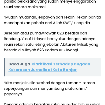
panitia pelaksana yang sudah menyelenggarakan
reuni secara maksimal.
“Mudah mudahan, jeripayah dari rekan-rekan panitia
mendapatkan pahala dari Allah SWT,” ucap dia.
Sesepuh atau purnawirawan 628 berasal dari
Bandung, Yusuf Hidayat bersyukur dengan adanya
reuni rekan satu leting jebolan Abituren Milsuk yang
berada di wilayah 628 Kodam III Siliwangi
Baca Juga
Klarifikasi Terhadap Dugaan
Kekerasan Jurnalis di Kota Banjar
“Kita menjalin silaturahmi dengan teman – teman
seperjuangan dan menyambung silaturahmi,”
paparnya.
Dengan adanya kegiatan rutin reuni dua tahun sekali