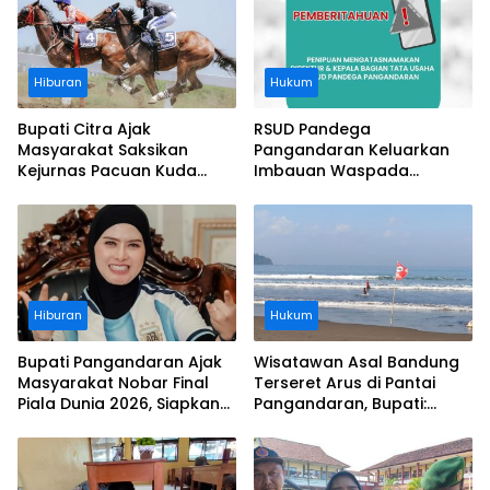
Hiburan
Hukum
Bupati Citra Ajak
RSUD Pandega
Masyarakat Saksikan
Pangandaran Keluarkan
Kejurnas Pacuan Kuda
Imbauan Waspada
Indonesia Derby 2026 di
Penipuan
Legokjawa
Hiburan
Hukum
Bupati Pangandaran Ajak
Wisatawan Asal Bandung
Masyarakat Nobar Final
Terseret Arus di Pantai
Piala Dunia 2026, Siapkan
Pangandaran, Bupati:
Door Prize
Tolong Wisatawan Ikuti
Aturan