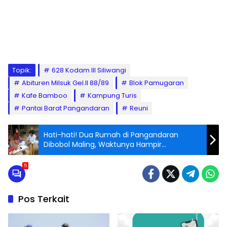
Topik:
628 Kodam III Siliwangi
Abituren Milsuk Gel.II 88/89
Blok Pamugaran
Kafe Bamboo
Kampung Turis
Pantai Barat Pangandaran
Reuni
Hati-hati! Dua Rumah di Pangandaran
Dibobol Maling, Waktunya Hampir
Bersamaan
5
Pos Terkait