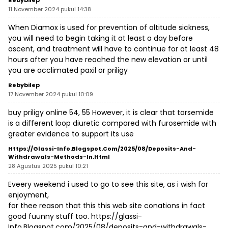
Rebybilep
11 November 2024 pukul 14:38
When Diamox is used for prevention of altitude sickness,
you will need to begin taking it at least a day before
ascent, and treatment will have to continue for at least 48
hours after you have reached the new elevation or until
you are acclimated
paxil or priligy
Rebybilep
17 November 2024 pukul 10:09
buy priligy online
54, 55 However, it is clear that torsemide
is a different loop diuretic compared with furosemide with
greater evidence to support its use
Https://glassi-Info.Blogspot.com/2025/08/deposits-And-
Withdrawals-Methods-In.html
28 Agustus 2025 pukul 10:21
Eveery weekend i used to go to see this site, as i wish for
enjoyment,
for thee reason that this this web site conations in fact
good fuunny stuff too.
https://glassi-
Info.Blogspot.com/2025/08/deposits-and-withdrawals-