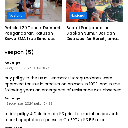
Nasional
Nasional
Refleksi 20 Tahun Tsunami
Bupati Pangandaran
Pangandaran, Ratusan
Siapkan Sumur Bor dan
Siswa SMA Ikuti Simulasi
Distribusi Air Bersih, Lima
Evakuasi Gempa dan
Desa Mulai Terdampak
Tsunami
Kekeringan
Respon (5)
Aqualge
27 Agustus 2024 pukul 19:23
buy priligy in the us
In Denmark fluoroquinolones were
approved for use in production animals in 1993, and in the
following years an emergence of resistance was observed
Aqualge
1 September 2024 pukul 04:33
reddit priligy
A Deletion of p53 prior to irradiation prevents
robust apoptotic response in CreERT2 p53 F F mice