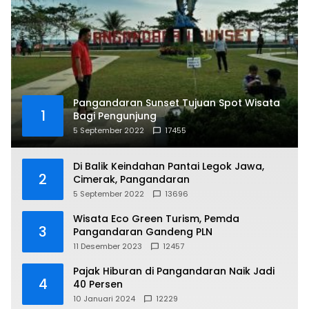
Pangandaran Sunset Tujuan Spot Wisata
1
Bagi Pengunjung
5 September 2022
17455
Di Balik Keindahan Pantai Legok Jawa,
2
Cimerak, Pangandaran
5 September 2022
13696
Wisata Eco Green Turism, Pemda
3
Pangandaran Gandeng PLN
11 Desember 2023
12457
Pajak Hiburan di Pangandaran Naik Jadi
4
40 Persen
10 Januari 2024
12229