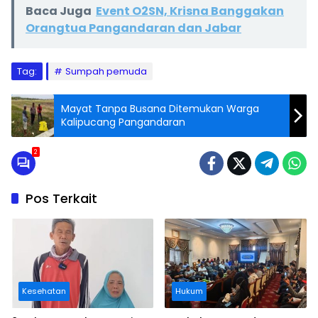
Baca Juga
Event O2SN, Krisna Banggakan
Orangtua Pangandaran dan Jabar
Tag:
Sumpah pemuda
Mayat Tanpa Busana Ditemukan Warga
Kalipucang Pangandaran
2
Pos Terkait
Kesehatan
Hukum