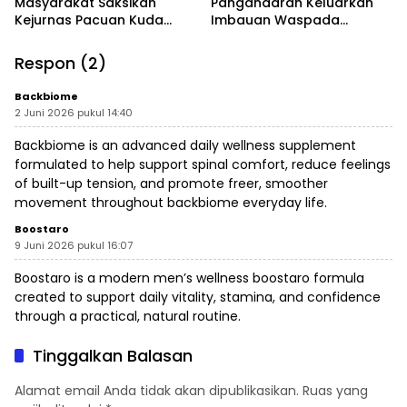
Masyarakat Saksikan
Pangandaran Keluarkan
Kejurnas Pacuan Kuda
Imbauan Waspada
Indonesia Derby 2026 di
Penipuan
Legokjawa
Respon (2)
Backbiome
2 Juni 2026 pukul 14:40
Backbiome is an advanced daily wellness supplement
formulated to help support spinal comfort, reduce feelings
of built-up tension, and promote freer, smoother
movement throughout
backbiome
everyday life.
Boostaro
9 Juni 2026 pukul 16:07
Boostaro is a modern men’s wellness
boostaro
formula
created to support daily vitality, stamina, and confidence
through a practical, natural routine.
Tinggalkan Balasan
Alamat email Anda tidak akan dipublikasikan.
Ruas yang