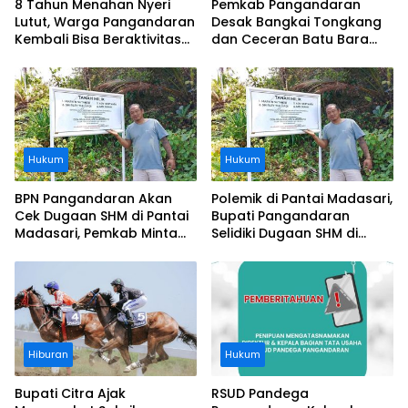
8 Tahun Menahan Nyeri
Pemkab Pangandaran
Lutut, Warga Pangandaran
Desak Bangkai Tongkang
Kembali Bisa Beraktivitas
dan Ceceran Batu Bara
Usai Operasi Gratis
Segera Diangkat, Soroti
Ditanggung BPJS
Buruknya Koordinasi
Perusahaan
Hukum
Hukum
BPN Pangandaran Akan
Polemik di Pantai Madasari,
Cek Dugaan SHM di Pantai
Bupati Pangandaran
Madasari, Pemkab Minta
Selidiki Dugaan SHM di
Usut Asal-usul Sertifikat
Kawasan Sempadan
Pantai
Hiburan
Hukum
Bupati Citra Ajak
RSUD Pandega