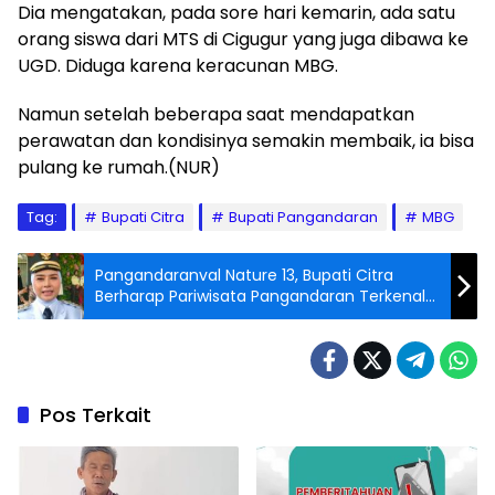
Dia mengatakan, pada sore hari kemarin, ada satu
orang siswa dari MTS di Cigugur yang juga dibawa ke
UGD. Diduga karena keracunan MBG.
Namun setelah beberapa saat mendapatkan
perawatan dan kondisinya semakin membaik, ia bisa
pulang ke rumah.(NUR)
Tag:
Bupati Citra
Bupati Pangandaran
MBG
Pangandaranval Nature 13, Bupati Citra
Berharap Pariwisata Pangandaran Terkenal
di Seluruh Mancanegara
Pos Terkait