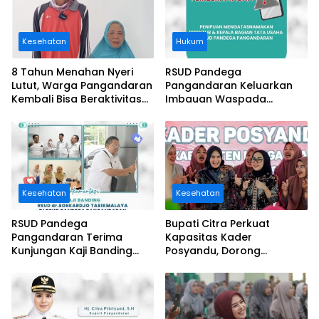
Kesehatan
Hukum
8 Tahun Menahan Nyeri
RSUD Pandega
Lutut, Warga Pangandaran
Pangandaran Keluarkan
Kembali Bisa Beraktivitas
Imbauan Waspada
Usai Operasi Gratis
Penipuan
Ditanggung BPJS
Kesehatan
Kesehatan
RSUD Pandega
Bupati Citra Perkuat
Pangandaran Terima
Kapasitas Kader
Kunjungan Kaji Banding
Posyandu, Dorong
RSUD dr. Soekardjo
Implementasi 6 SPM di
Tasikmalaya
Pangandaran