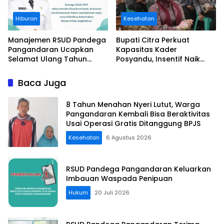
Hiburan
Kesehatan
Manajemen RSUD Pandega
Bupati Citra Perkuat
Pangandaran Ucapkan
Kapasitas Kader
Selamat Ulang Tahun
Posyandu, Insentif Naik
untuk Bupati Citra Pitriyami
dan Ruang Aspirasi Dibuka
Lebar
Baca Juga
8 Tahun Menahan Nyeri Lutut, Warga
Pangandaran Kembali Bisa Beraktivitas
Usai Operasi Gratis Ditanggung BPJS
Kesehatan
6 Agustus 2026
RSUD Pandega Pangandaran Keluarkan
Imbauan Waspada Penipuan
Hukum
20 Juli 2026