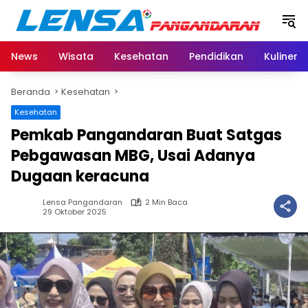
Langsung
ke
konten
News
Wisata
Kesehatan
Pendidikan
Kuliner
Beranda
Kesehatan
Kesehatan
Pemkab Pangandaran Buat Satgas
Pebgawasan MBG, Usai Adanya
Dugaan keracuna
Lensa Pangandaran
2 Min Baca
29 Oktober 2025