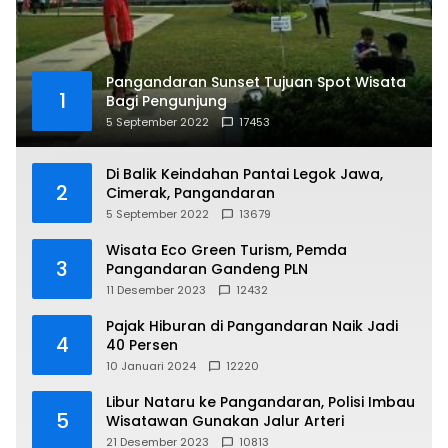
Pangandaran Sunset Tujuan Spot Wisata
1
Bagi Pengunjung
5 September 2022
17453
Di Balik Keindahan Pantai Legok Jawa,
2
Cimerak, Pangandaran
5 September 2022
13679
Wisata Eco Green Turism, Pemda
3
Pangandaran Gandeng PLN
11 Desember 2023
12432
Pajak Hiburan di Pangandaran Naik Jadi
4
40 Persen
10 Januari 2024
12220
Libur Nataru ke Pangandaran, Polisi Imbau
5
Wisatawan Gunakan Jalur Arteri
21 Desember 2023
10813