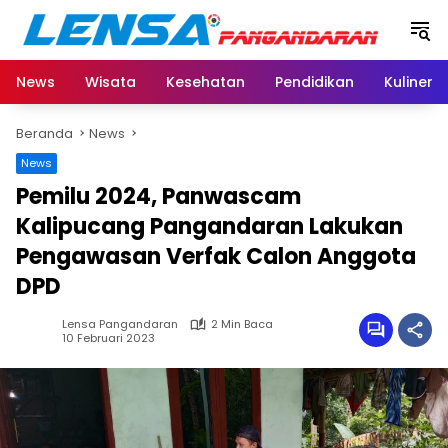
Langsung
ke
konten
News
Wisata
Kesehatan
Pendidikan
Kuliner
Beranda
News
News
Pemilu 2024, Panwascam
Kalipucang Pangandaran Lakukan
Pengawasan Verfak Calon Anggota
DPD
Lensa Pangandaran
2 Min Baca
10 Februari 2023