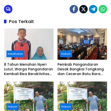
Pos Terkait
Kesehatan
Hukum
8 Tahun Menahan Nyeri
Pemkab Pangandaran
Lutut, Warga Pangandaran
Desak Bangkai Tongkang
Kembali Bisa Beraktivitas
dan Ceceran Batu Bara
Usai Operasi Gratis
Segera Diangkat, Soroti
Ditanggung BPJS
Buruknya Koordinasi
Perusahaan
Hukum
Hukum