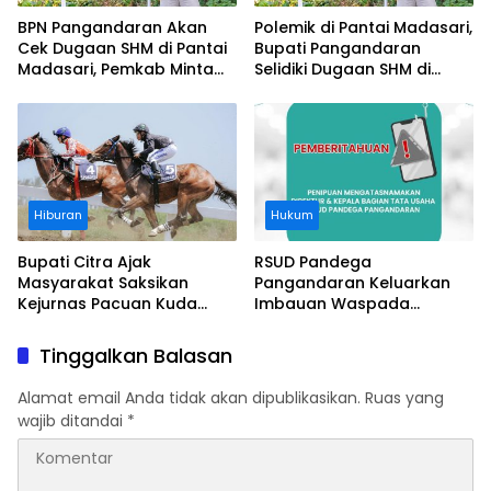
BPN Pangandaran Akan
Polemik di Pantai Madasari,
Cek Dugaan SHM di Pantai
Bupati Pangandaran
Madasari, Pemkab Minta
Selidiki Dugaan SHM di
Usut Asal-usul Sertifikat
Kawasan Sempadan
Pantai
Hiburan
Hukum
Bupati Citra Ajak
RSUD Pandega
Masyarakat Saksikan
Pangandaran Keluarkan
Kejurnas Pacuan Kuda
Imbauan Waspada
Indonesia Derby 2026 di
Penipuan
Legokjawa
Tinggalkan Balasan
Alamat email Anda tidak akan dipublikasikan.
Ruas yang
wajib ditandai
*