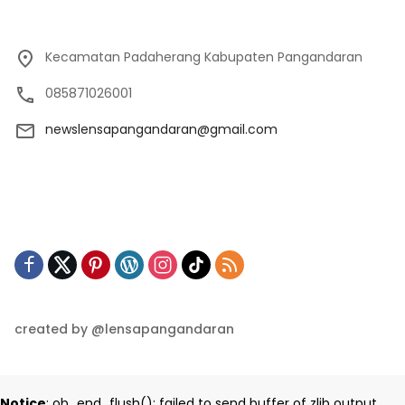
Kecamatan Padaherang Kabupaten Pangandaran
085871026001
newslensapangandaran@gmail.com
created by @lensapangandaran
Notice
: ob_end_flush(): failed to send buffer of zlib output