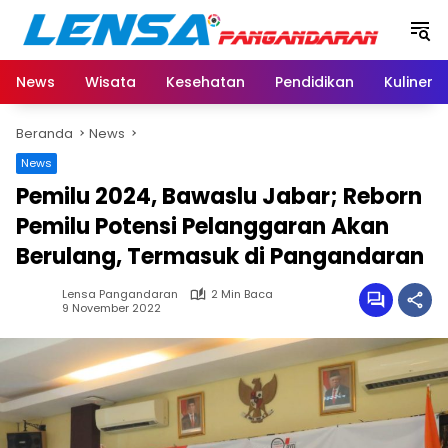
Langsung
ke
konten
News
Wisata
Kesehatan
Pendidikan
Kuliner
Beranda
News
News
Pemilu 2024, Bawaslu Jabar; Reborn
Pemilu Potensi Pelanggaran Akan
Berulang, Termasuk di Pangandaran
Lensa Pangandaran
2 Min Baca
9 November 2022