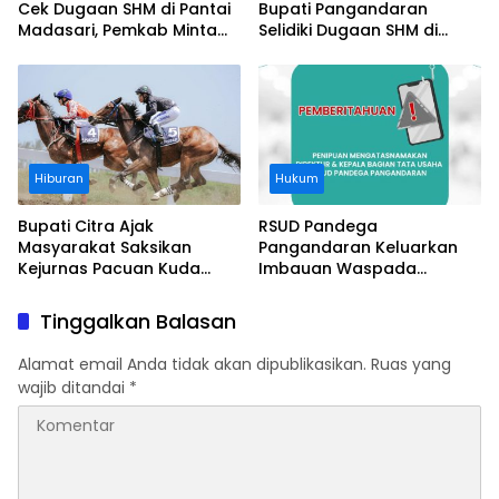
Cek Dugaan SHM di Pantai
Bupati Pangandaran
Madasari, Pemkab Minta
Selidiki Dugaan SHM di
Usut Asal-usul Sertifikat
Kawasan Sempadan
Pantai
Hiburan
Hukum
Bupati Citra Ajak
RSUD Pandega
Masyarakat Saksikan
Pangandaran Keluarkan
Kejurnas Pacuan Kuda
Imbauan Waspada
Indonesia Derby 2026 di
Penipuan
Legokjawa
Tinggalkan Balasan
Alamat email Anda tidak akan dipublikasikan.
Ruas yang
wajib ditandai
*