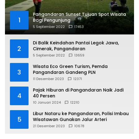
Pangandaran Sunset Tujuan Spot Wisata
1
Bagi Pengunjung
5 September 2022
17453
Di Balik Keindahan Pantai Legok Jawa,
2
Cimerak, Pangandaran
5 September 2022
13659
Wisata Eco Green Turism, Pemda
3
Pangandaran Gandeng PLN
11 Desember 2023
12371
Pajak Hiburan di Pangandaran Naik Jadi
4
40 Persen
10 Januari 2024
12210
Libur Nataru ke Pangandaran, Polisi Imbau
5
Wisatawan Gunakan Jalur Arteri
21 Desember 2023
10678