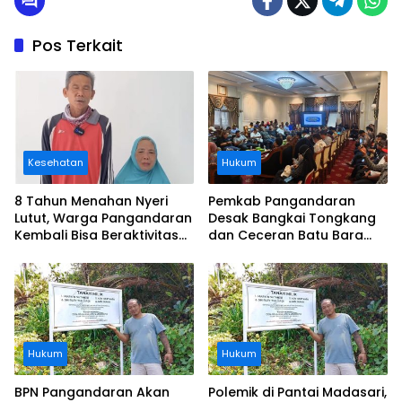
Pos Terkait
Kesehatan
Hukum
8 Tahun Menahan Nyeri
Pemkab Pangandaran
Lutut, Warga Pangandaran
Desak Bangkai Tongkang
Kembali Bisa Beraktivitas
dan Ceceran Batu Bara
Usai Operasi Gratis
Segera Diangkat, Soroti
Ditanggung BPJS
Buruknya Koordinasi
Perusahaan
Hukum
Hukum
BPN Pangandaran Akan
Polemik di Pantai Madasari,