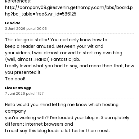
References:
http://company09.giresvenin.gethompy.com/bbs/board.p
hp?bo_table=free&wr_id=586125
Lanciao
3 Juni 2026 pukul 00:05
This design is steller! You certainly know how to
keep a reader amused. Between your wit and
your videos, I was almost moved to start my own blog
(well, almost…HaHa!) Fantastic job.
I really loved what you had to say, and more than that, how
you presented it.
Too cool!
Live Draw Sgp
7 Juni 2026 pukul 11:57
Hello would you mind letting me know which hosting
company
you’re working with? I’ve loaded your blog in 3 completely
different internet browsers and
I must say this blog loads a lot faster then most.