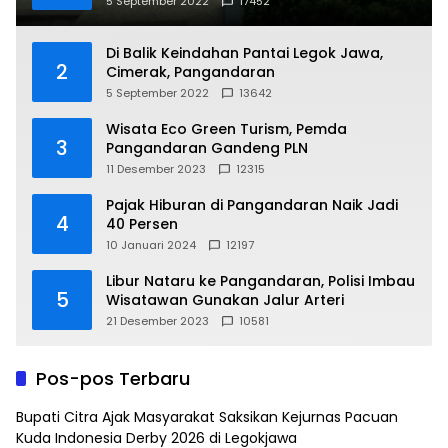
5 September 2022
17452
Di Balik Keindahan Pantai Legok Jawa,
2
Cimerak, Pangandaran
5 September 2022
13642
Wisata Eco Green Turism, Pemda
3
Pangandaran Gandeng PLN
11 Desember 2023
12315
Pajak Hiburan di Pangandaran Naik Jadi
4
40 Persen
10 Januari 2024
12197
Libur Nataru ke Pangandaran, Polisi Imbau
5
Wisatawan Gunakan Jalur Arteri
21 Desember 2023
10581
Pos-pos Terbaru
Bupati Citra Ajak Masyarakat Saksikan Kejurnas Pacuan
Kuda Indonesia Derby 2026 di Legokjawa