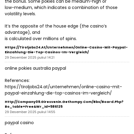
the bonus. Some pokies can be medium-high or
low-medium, which indicates a combination of those
volatility levels.
It’s the opposite of the house edge (the casino’s
advantage), and
is calculated over millions of spins.
Https://tiroljobs24.at/unternehmen/online-Casino-Mit-Paypal-
Einzahlung-Die-Top-Casinos-Im-Vergleich/
29 Desember 2025 pukul 14:21
online pokies australia paypal
References:
https://tiroljobs24.at/unternehmen/online-casino-mit-
paypal-einzahlung-die-top-casinos-im-vergleich/
Http://company09.giresvenin.gethompy.com/bbs/board.php?
Bo_table=free&wr_id=586125
29 Desember 2025 pukul 14:55
paypal casino