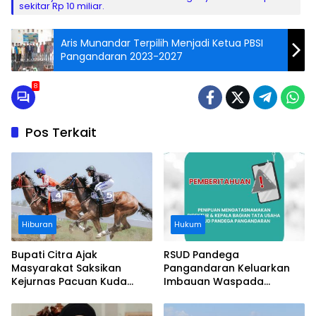
sekitar Rp 10 miliar.
Aris Munandar Terpilih Menjadi Ketua PBSI
Pangandaran 2023-2027
8
Pos Terkait
Hiburan
Hukum
Bupati Citra Ajak
RSUD Pandega
Masyarakat Saksikan
Pangandaran Keluarkan
Kejurnas Pacuan Kuda
Imbauan Waspada
Indonesia Derby 2026 di
Penipuan
Legokjawa