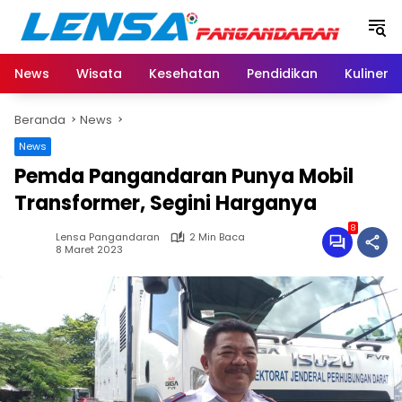
Langsung
ke
konten
News
Wisata
Kesehatan
Pendidikan
Kuliner
Beranda
News
News
Pemda Pangandaran Punya Mobil
Transformer, Segini Harganya
8
Lensa Pangandaran
2 Min Baca
8 Maret 2023