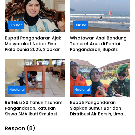
Hiburan
Hukum
Bupati Pangandaran Ajak
Wisatawan Asal Bandung
Masyarakat Nobar Final
Terseret Arus di Pantai
Piala Dunia 2026, Siapkan
Pangandaran, Bupati:
Door Prize
Tolong Wisatawan Ikuti
Aturan
Nasional
Nasional
Refleksi 20 Tahun Tsunami
Bupati Pangandaran
Pangandaran, Ratusan
Siapkan Sumur Bor dan
Siswa SMA Ikuti Simulasi
Distribusi Air Bersih, Lima
Evakuasi Gempa dan
Desa Mulai Terdampak
Tsunami
Kekeringan
Respon (8)