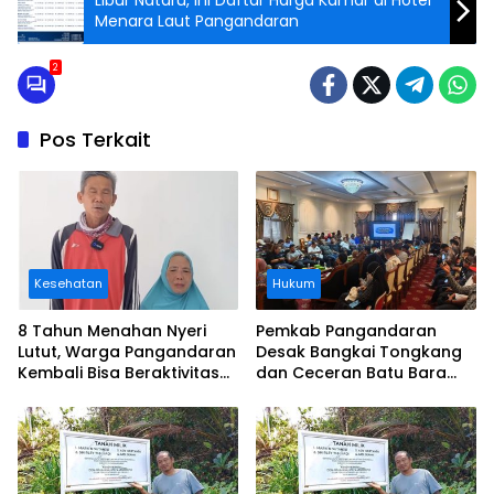
Libur Nataru, Ini Daftar Harga Kamar di Hotel
Menara Laut Pangandaran
2
Pos Terkait
Kesehatan
Hukum
8 Tahun Menahan Nyeri
Pemkab Pangandaran
Lutut, Warga Pangandaran
Desak Bangkai Tongkang
Kembali Bisa Beraktivitas
dan Ceceran Batu Bara
Usai Operasi Gratis
Segera Diangkat, Soroti
Ditanggung BPJS
Buruknya Koordinasi
Perusahaan