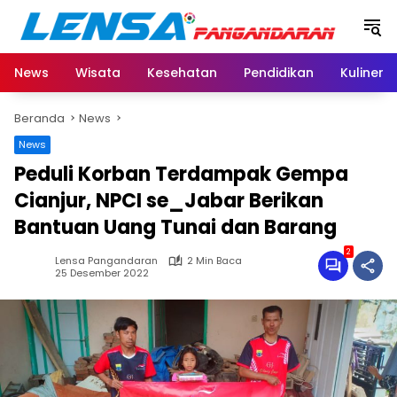
Langsung
ke
konten
News
Wisata
Kesehatan
Pendidikan
Kuliner
Beranda
News
News
Peduli Korban Terdampak Gempa
Cianjur, NPCI se_Jabar Berikan
Bantuan Uang Tunai dan Barang
2
Lensa Pangandaran
2 Min Baca
25 Desember 2022