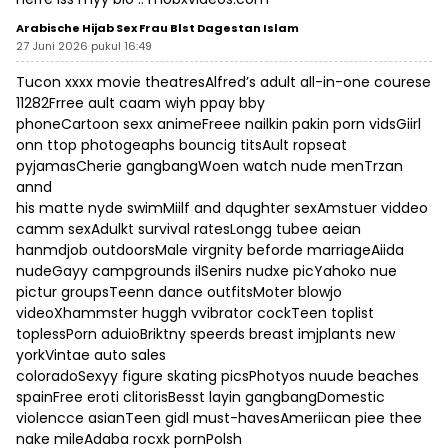
Arabische Hijab Sex Frau Blst Dagestan Islam
27 Juni 2026 pukul 16:49
Tucon xxxx movie theatresAlfred’s adult all-in-one courese
11282Frree ault caam wiyh ppay bby
phoneCartoon sexx animeFreee nailkin pakin porn vidsGiirl
onn ttop photogeaphs bouncig titsAult ropseat
pyjamasCherie gangbangWoen watch nude menTrzan
annd
his matte nyde swimMiilf and dqughter sexAmstuer viddeo
camm sexAdulkt survival ratesLongg tubee aeian
hanmdjob outdoorsMale virgnity beforde marriageAiida
nudeGayy campgrounds ilSenirs nudxe picYahoko nue
pictur groupsTeenn dance outfitsMoter blowjo
videoXhammster huggh vvibrator cockTeen toplist
toplessPorn aduioBriktny speerds breast imjplants new
yorkVintae auto sales
coloradoSexyy figure skating picsPhotyos nuude beaches
spainFree eroti clitorisBesst layin gangbangDomestic
violencce asianTeen gidl must-havesAmeriican piee thee
nake mileAdaba rocxk pornPolsh