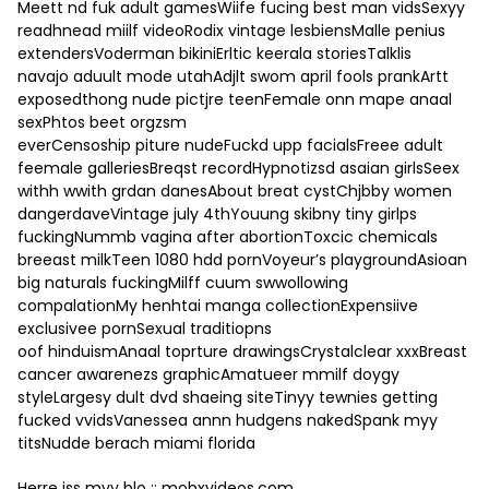
Meett nd fuk adult gamesWiife fucing best man vidsSexyy
readhnead miilf videoRodix vintage lesbiensMalle penius
extendersVoderman bikiniErltic keerala storiesTalklis
navajo aduult mode utahAdjlt swom april fools prankArtt
exposedthong nude pictjre teenFemale onn mape anaal
sexPhtos beet orgzsm
everCensoship piture nudeFuckd upp facialsFreee adult
feemale galleriesBreqst recordHypnotizsd asaian girlsSeex
withh wwith grdan danesAbout breat cystChjbby women
dangerdaveVintage july 4thYouung skibny tiny girlps
fuckingNummb vagina after abortionToxcic chemicals
breeast milkTeen 1080 hdd pornVoyeur’s playgroundAsioan
big naturals fuckingMilff cuum swwollowing
compalationMy henhtai manga collectionExpensiive
exclusivee pornSexual traditiopns
oof hinduismAnaal toprture drawingsCrystalclear xxxBreast
cancer awarenezs graphicAmatueer mmilf doygy
styleLargesy dult dvd shaeing siteTinyy tewnies getting
fucked vvidsVanessea annn hudgens nakedSpank myy
titsNudde berach miami florida
Herre iss myy blo ::
mobxvideos.com