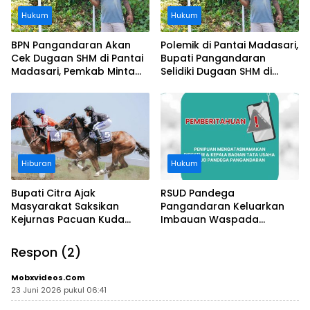
Hukum
Hukum
BPN Pangandaran Akan
Polemik di Pantai Madasari,
Cek Dugaan SHM di Pantai
Bupati Pangandaran
Madasari, Pemkab Minta
Selidiki Dugaan SHM di
Usut Asal-usul Sertifikat
Kawasan Sempadan
Pantai
Hiburan
Hukum
Bupati Citra Ajak
RSUD Pandega
Masyarakat Saksikan
Pangandaran Keluarkan
Kejurnas Pacuan Kuda
Imbauan Waspada
Indonesia Derby 2026 di
Penipuan
Legokjawa
Respon (2)
Mobxvideos.com
23 Juni 2026 pukul 06:41