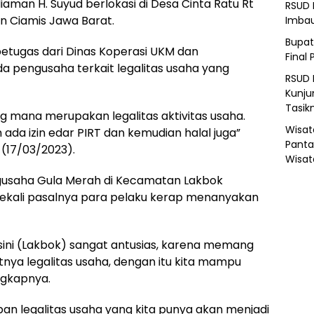
aman H. Suyud berlokasi di Desa Cinta Ratu Rt
RSUD 
 Ciamis Jawa Barat.
Imba
Bupat
etugas dari Dinas Koperasi UKM dan
Final 
pengusaha terkait legalitas usaha yang
RSUD 
Kunju
Tasik
ang mana merupakan legalitas aktivitas usaha.
Wisat
da izin edar PIRT dan kemudian halal juga”
Panta
(17/03/2023).
Wisat
ngusaha Gula Merah di Kecamatan Lakbok
sekali pasalnya para pelaku kerap menanyakan
isini (Lakbok) sangat antusias, karena memang
tnya legalitas usaha, dengan itu kita mampu
ngkapnya.
an legalitas usaha yang kita punya akan menjadi