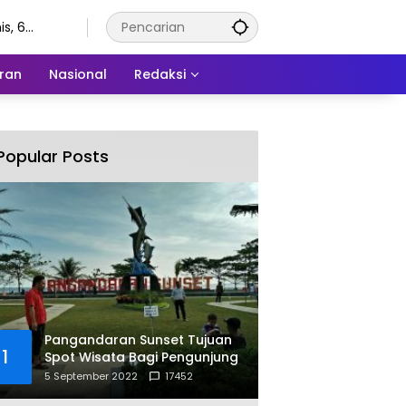
s, 6
stus 2026
ran
Nasional
Redaksi
Popular Posts
Pangandaran Sunset Tujuan
1
Spot Wisata Bagi Pengunjung
5 September 2022
17452