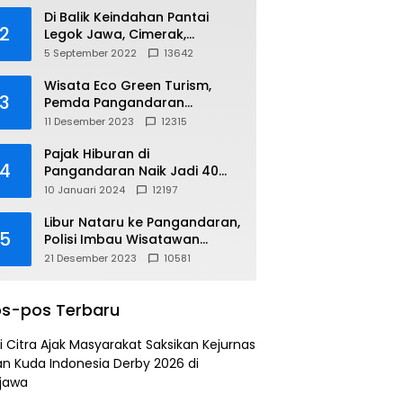
Di Balik Keindahan Pantai
2
Legok Jawa, Cimerak,
Pangandaran
5 September 2022
13642
Wisata Eco Green Turism,
3
Pemda Pangandaran
Gandeng PLN
11 Desember 2023
12315
Pajak Hiburan di
4
Pangandaran Naik Jadi 40
Persen
10 Januari 2024
12197
Libur Nataru ke Pangandaran,
5
Polisi Imbau Wisatawan
Gunakan Jalur Arteri
21 Desember 2023
10581
s-pos Terbaru
i Citra Ajak Masyarakat Saksikan Kejurnas
n Kuda Indonesia Derby 2026 di
jawa