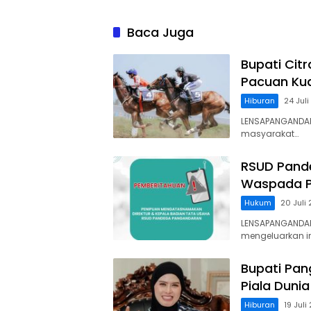
Baca Juga
Bupati Cit
Pacuan Kud
Hiburan
24 Jul
LENSAPANGANDAR
masyarakat…
RSUD Pand
Waspada P
Hukum
20 Juli
LENSAPANGANDA
mengeluarkan 
Bupati Pan
Piala Dunia
Hiburan
19 Juli