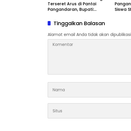
Terseret Arus di Pantai
Pangan
Pangandaran, Bupati:
Siswa S
Tolong Wisatawan Ikuti
Evakua
Aturan
Tsunam
Tinggalkan Balasan
Alamat email Anda tidak akan dipublikasi