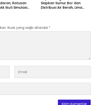
daran, Ratusan
Siapkan Sumur Bor dan
MA Ikuti Simulasi
Distribusi Air Bersih, Lima
si Gempa dan
Desa Mulai Terdampak
i
Kekeringan
kan.
Ruas yang wajib ditandai
*