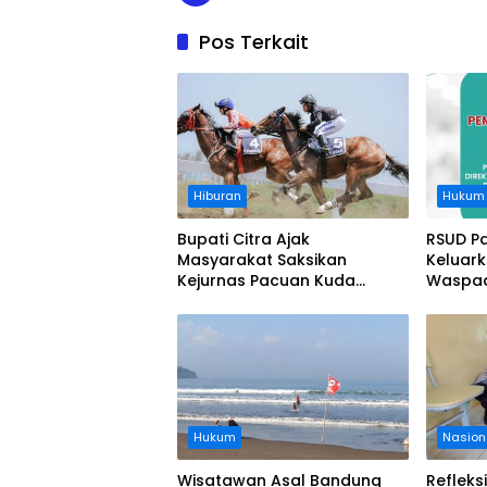
Pos Terkait
Hiburan
Hukum
Bupati Citra Ajak
RSUD P
Masyarakat Saksikan
Keluar
Kejurnas Pacuan Kuda
Waspad
Indonesia Derby 2026 di
Legokjawa
Hukum
Nasion
Wisatawan Asal Bandung
Refleks