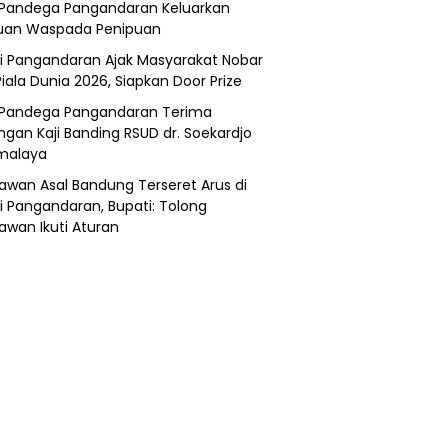
Pandega Pangandaran Keluarkan
uan Waspada Penipuan
i Pangandaran Ajak Masyarakat Nobar
Piala Dunia 2026, Siapkan Door Prize
Pandega Pangandaran Terima
ngan Kaji Banding RSUD dr. Soekardjo
malaya
awan Asal Bandung Terseret Arus di
i Pangandaran, Bupati: Tolong
awan Ikuti Aturan