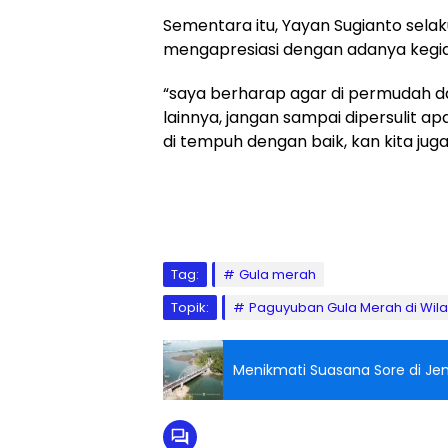
Sementara itu, Yayan Sugianto sel
mengapresiasi dengan adanya kegia
“saya berharap agar di permudah d
lainnya, jangan sampai dipersulit ap
di tempuh dengan baik, kan kita juga
Tag:
Gula merah
Topik:
Paguyuban Gula Merah di Wil
Menikmati Suasana Sore di J