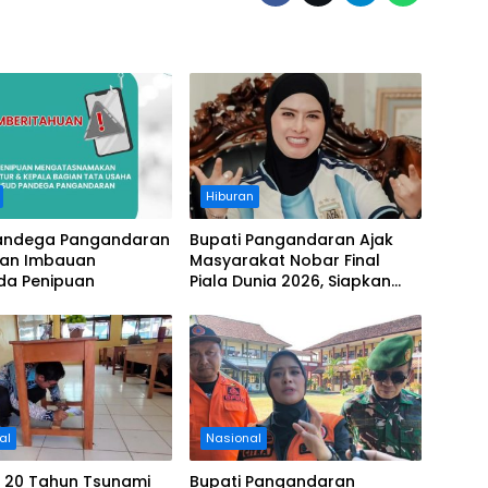
Hiburan
andega Pangandaran
Bupati Pangandaran Ajak
kan Imbauan
Masyarakat Nobar Final
a Penipuan
Piala Dunia 2026, Siapkan
Door Prize
al
Nasional
i 20 Tahun Tsunami
Bupati Pangandaran