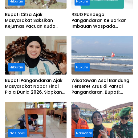
Hiburan
Hukum
Bupati Citra Ajak
RSUD Pandega
Masyarakat Saksikan
Pangandaran Keluarkan
Kejurnas Pacuan Kuda
Imbauan Waspada
Indonesia Derby 2026 di
Penipuan
Legokjawa
Hiburan
Hukum
Bupati Pangandaran Ajak
Wisatawan Asal Bandung
Masyarakat Nobar Final
Terseret Arus di Pantai
Piala Dunia 2026, Siapkan
Pangandaran, Bupati:
Door Prize
Tolong Wisatawan Ikuti
Aturan
Nasional
Nasional