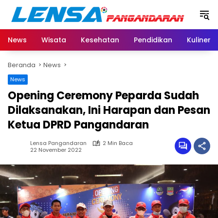
Langsung
ke
konten
News
Wisata
Kesehatan
Pendidikan
Kuliner
Beranda
News
News
Opening Ceremony Peparda Sudah
Dilaksanakan, Ini Harapan dan Pesan
Ketua DPRD Pangandaran
Lensa Pangandaran
2 Min Baca
22 November 2022