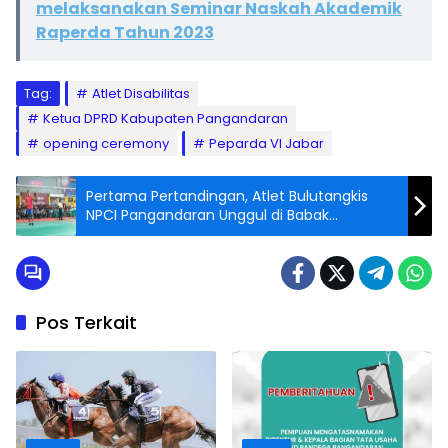
melaksanakan Seminar Naskah Akademik
Raperda Tahun 2023
Tag:
Atlet Disabilitas
Ketua DPRD Kabupaten Pangandaran
opening ceremony
Peparda VI Jabar
Pertama Pertandingan, Atlet Bulutangkis
NPCI Pangandaran Unggul di Babak
Penyisihan
Pos Terkait