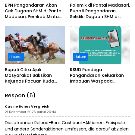
BPN Pangandaran Akan
Polemik di Pantai Madasari,
Cek Dugaan SHM di Pantai
Bupati Pangandaran
Madasari, Pemkab Minta
Selidiki Dugaan SHM di
Usut Asal-usul Sertifikat
Kawasan Sempadan
Pantai
Hiburan
Hukum
Bupati Citra Ajak
RSUD Pandega
Masyarakat Saksikan
Pangandaran Keluarkan
Kejurnas Pacuan Kuda
Imbauan Waspada
Indonesia Derby 2026 di
Penipuan
Legokjawa
Respon (5)
Casino Bonus Vergleich
21 Desember 2025 pukul 20:43
Diese können Reload-Boni, Cashback-Aktionen, Freispiele
und andere Sonderaktionen umfassen, die darauf abzielen,