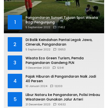
Pangandaran Sunset Tujuan Spot Wisata
1
Bagi Pengunjung
5 September 2022
17452
Di Balik Keindahan Pantai Legok Jawa,
2
Cimerak, Pangandaran
5 September 2022
13653
Wisata Eco Green Turism, Pemda
3
Pangandaran Gandeng PLN
11 Desember 2023
12341
Pajak Hiburan di Pangandaran Naik Jadi
4
40 Persen
10 Januari 2024
12203
Libur Nataru ke Pangandaran, Polisi Imbau
5
Wisatawan Gunakan Jalur Arteri
21 Desember 2023
10632