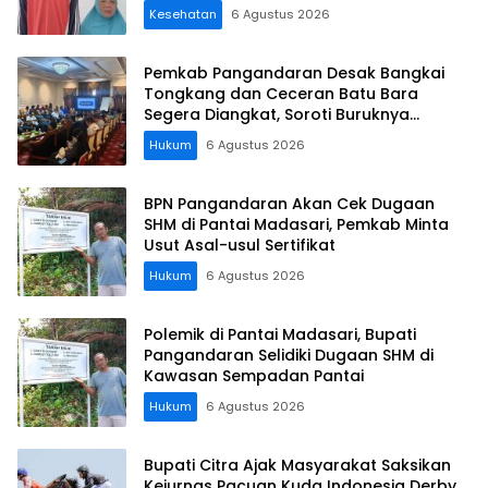
Kesehatan
6 Agustus 2026
Pemkab Pangandaran Desak Bangkai
Tongkang dan Ceceran Batu Bara
Segera Diangkat, Soroti Buruknya
Koordinasi Perusahaan
Hukum
6 Agustus 2026
BPN Pangandaran Akan Cek Dugaan
SHM di Pantai Madasari, Pemkab Minta
Usut Asal-usul Sertifikat
Hukum
6 Agustus 2026
Polemik di Pantai Madasari, Bupati
Pangandaran Selidiki Dugaan SHM di
Kawasan Sempadan Pantai
Hukum
6 Agustus 2026
Bupati Citra Ajak Masyarakat Saksikan
Kejurnas Pacuan Kuda Indonesia Derby