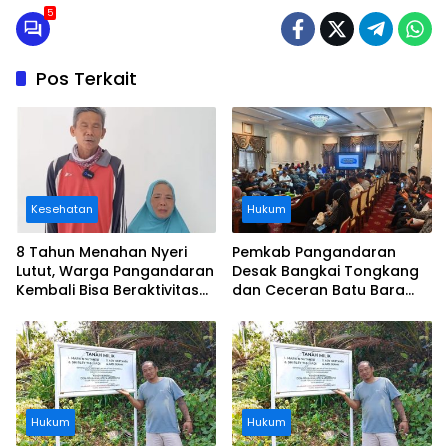
Perekonomian Putus
5
Pos Terkait
Kesehatan
Hukum
8 Tahun Menahan Nyeri
Pemkab Pangandaran
Lutut, Warga Pangandaran
Desak Bangkai Tongkang
Kembali Bisa Beraktivitas
dan Ceceran Batu Bara
Usai Operasi Gratis
Segera Diangkat, Soroti
Ditanggung BPJS
Buruknya Koordinasi
Perusahaan
Hukum
Hukum