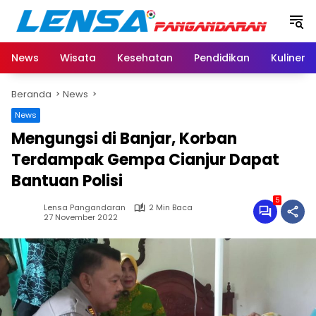
Langsung
ke
konten
News
Wisata
Kesehatan
Pendidikan
Kuliner
Beranda
News
News
Mengungsi di Banjar, Korban
Terdampak Gempa Cianjur Dapat
Bantuan Polisi
5
Lensa Pangandaran
2 Min Baca
27 November 2022