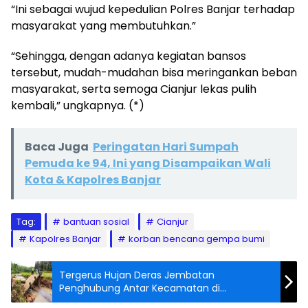
“Ini sebagai wujud kepedulian Polres Banjar terhadap
masyarakat yang membutuhkan.”
“Sehingga, dengan adanya kegiatan bansos
tersebut, mudah-mudahan bisa meringankan beban
masyarakat, serta semoga Cianjur lekas pulih
kembali,” ungkapnya. (*)
Baca Juga
Peringatan Hari Sumpah
Pemuda ke 94, Ini yang Disampaikan Wali
Kota & Kapolres Banjar
Tag:
bantuan sosial
Cianjur
Kapolres Banjar
korban bencana gempa bumi
Tergerus Hujan Deras Jembatan
Penghubung Antar Kecamatan di
Pangandaran Ambruk Aktivitas