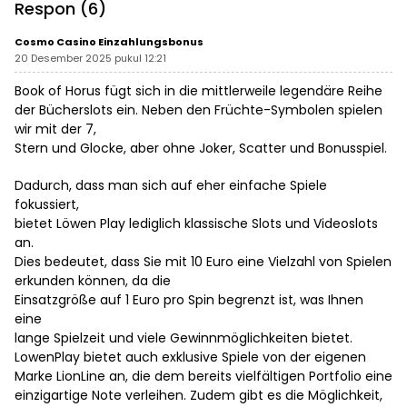
Legokjawa
Respon (6)
Cosmo Casino Einzahlungsbonus
20 Desember 2025 pukul 12:21
Book of Horus fügt sich in die mittlerweile legendäre Reihe
der Bücherslots ein. Neben den Früchte-Symbolen spielen
wir mit der 7,
Stern und Glocke, aber ohne Joker, Scatter und Bonusspiel.
Dadurch, dass man sich auf eher einfache Spiele
fokussiert,
bietet Löwen Play lediglich klassische Slots und Videoslots
an.
Dies bedeutet, dass Sie mit 10 Euro eine Vielzahl von Spielen
erkunden können, da die
Einsatzgröße auf 1 Euro pro Spin begrenzt ist, was Ihnen
eine
lange Spielzeit und viele Gewinnmöglichkeiten bietet.
LowenPlay bietet auch exklusive Spiele von der eigenen
Marke LionLine an, die dem bereits vielfältigen Portfolio eine
einzigartige Note verleihen. Zudem gibt es die Möglichkeit,