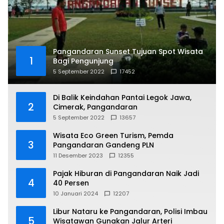
Pangandaran Sunset Tujuan Spot Wisata
1
Bagi Pengunjung
5 September 2022
17452
Di Balik Keindahan Pantai Legok Jawa,
2
Cimerak, Pangandaran
5 September 2022
13657
Wisata Eco Green Turism, Pemda
3
Pangandaran Gandeng PLN
11 Desember 2023
12355
Pajak Hiburan di Pangandaran Naik Jadi
4
40 Persen
10 Januari 2024
12207
Libur Nataru ke Pangandaran, Polisi Imbau
5
Wisatawan Gunakan Jalur Arteri