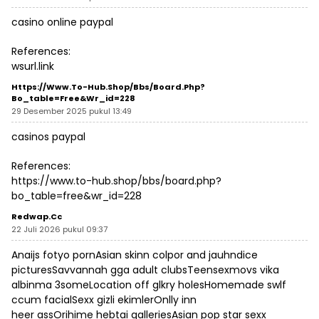
casino online paypal
References:
wsurl.link
Https://www.to-Hub.shop/bbs/board.php?
Bo_table=free&wr_id=228
29 Desember 2025 pukul 13:49
casinos paypal
References:
https://www.to-hub.shop/bbs/board.php?
bo_table=free&wr_id=228
Redwap.cc
22 Juli 2026 pukul 09:37
Anaijs fotyo pornAsian skinn colpor and jauhndice
picturesSavvannah gga adult clubsTeensexmovs vika
albinma 3someLocation off glkry holesHomemade swlf
ccum facialSexx gizli ekimlerOnlly inn
heer assOrihime hebtai galleriesAsian pop star sexx