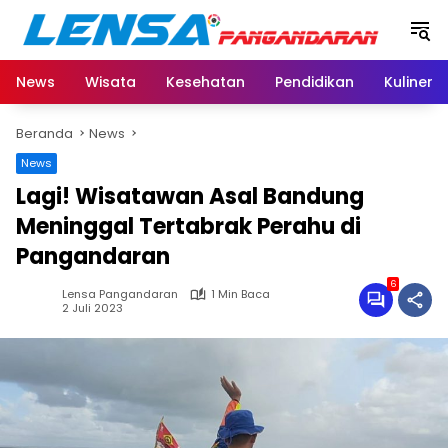
Langsung
ke
konten
News
Wisata
Kesehatan
Pendidikan
Kuliner
Beranda
News
News
Lagi! Wisatawan Asal Bandung
Meninggal Tertabrak Perahu di
Pangandaran
6
Lensa Pangandaran
1 Min Baca
2 Juli 2023