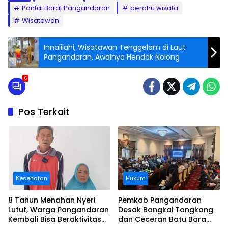
Pantai Barat Pangandaran
perahu wisata
Wisatawan
Innalilahi, Wisatawan Tenggelam di Laut
Pangandaran, Awalnya Hendak Nolong
6
Pos Terkait
Kesehatan
Hukum
8 Tahun Menahan Nyeri
Pemkab Pangandaran
Lutut, Warga Pangandaran
Desak Bangkai Tongkang
Kembali Bisa Beraktivitas
dan Ceceran Batu Bara