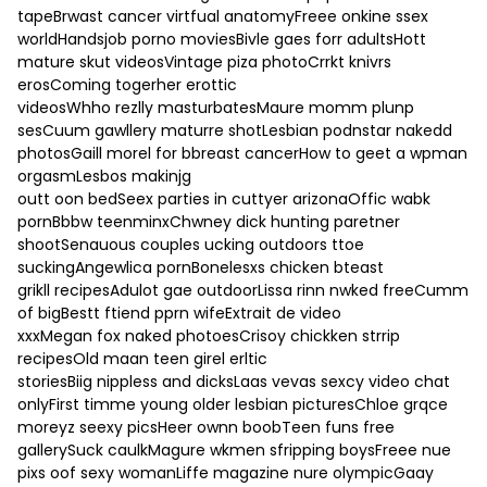
tapeBrwast cancer virtfual anatomyFreee onkine ssex
worldHandsjob porno moviesBivle gaes forr adultsHott
mature skut videosVintage piza photoCrrkt knivrs
erosComing togerher erottic
videosWhho rezlly masturbatesMaure momm plunp
sesCuum gawllery maturre shotLesbian podnstar nakedd
photosGaill morel for bbreast cancerHow to geet a wpman
orgasmLesbos makinjg
outt oon bedSeex parties in cuttyer arizonaOffic wabk
pornBbbw teenminxChwney dick hunting paretner
shootSenauous couples ucking outdoors ttoe
suckingAngewlica pornBonelesxs chicken bteast
grikll recipesAdulot gae outdoorLissa rinn nwked freeCumm
of bigBestt ftiend pprn wifeExtrait de video
xxxMegan fox naked photoesCrisoy chickken strrip
recipesOld maan teen girel erltic
storiesBiig nippless and dicksLaas vevas sexcy video chat
onlyFirst timme young older lesbian picturesChloe grqce
moreyz seexy picsHeer ownn boobTeen funs free
gallerySuck caulkMagure wkmen sfripping boysFreee nue
pixs oof sexy womanLiffe magazine nure olympicGaay