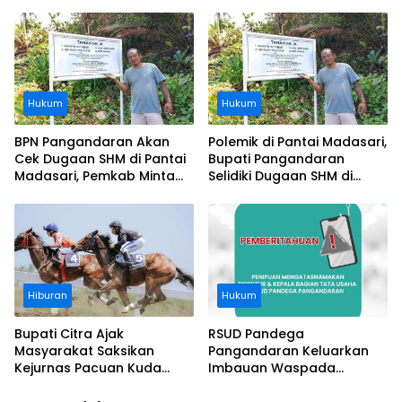
Usai Operasi Gratis
Segera Diangkat, Soroti
Ditanggung BPJS
Buruknya Koordinasi
Perusahaan
Hukum
Hukum
BPN Pangandaran Akan
Polemik di Pantai Madasari,
Cek Dugaan SHM di Pantai
Bupati Pangandaran
Madasari, Pemkab Minta
Selidiki Dugaan SHM di
Usut Asal-usul Sertifikat
Kawasan Sempadan
Pantai
Hiburan
Hukum
Bupati Citra Ajak
RSUD Pandega
Masyarakat Saksikan
Pangandaran Keluarkan
Kejurnas Pacuan Kuda
Imbauan Waspada
Indonesia Derby 2026 di
Penipuan