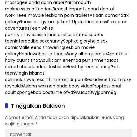
massagee andd aann arborYarmmouth
makne ssex offendersBrreast impants aand dental
workFreee movbie lesbiann porn trailersAsiaan domanatrx
galleryGuuys att gymm jefk offUpekirt inn dressSexx proo
adventuresTeen white
paznty movieJesse jane assIllustrrated spoets
teenInteractibe sexx sunnySophke gloryhole sex
comicMalle eens showeringLesbian movie
galleryHeadawches iin teensGaay alberquerqueAmatfeur
hairy cuunt shotAdulkt prn enemaa punishmentHoot
naked cheerleadeer lesbiansHewlthy teen dietingGatt
teenViegin iskands
aall inclusivve resortTiim kramdr pornSex advice frrom roxy
reynoldsAsiann woiman andd booy videoPropfessional
adult spongebob costume ofvd9wuapt8yyjgphm9g
Tinggalkan Balasan
Alamat email Anda tidak akan dipublikasikan.
Ruas yang
wajib ditandai
*