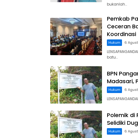
bukanlah…
Pemkab Pa
Ceceran Ba
Koordinasi
Hukum
6 Agus
LENSAPANGANDA
batu…
BPN Panga
Madasari, 
Hukum
6 Agus
LENSAPANGANDARA
Polemik di
Selidiki D
Hukum
6 Agus