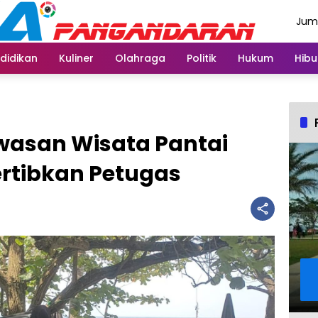
Juma
Agus
didikan
Kuliner
Olahraga
Politik
Hukum
Hibu
wasan Wisata Pantai
rtibkan Petugas