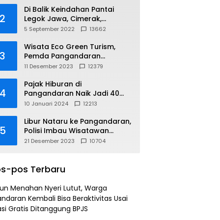
Di Balik Keindahan Pantai
2
Legok Jawa, Cimerak,
Pangandaran
5 September 2022
13662
Wisata Eco Green Turism,
3
Pemda Pangandaran
Gandeng PLN
11 Desember 2023
12379
Pajak Hiburan di
4
Pangandaran Naik Jadi 40
Persen
10 Januari 2024
12213
Libur Nataru ke Pangandaran,
5
Polisi Imbau Wisatawan
Gunakan Jalur Arteri
21 Desember 2023
10704
s-pos Terbaru
un Menahan Nyeri Lutut, Warga
ndaran Kembali Bisa Beraktivitas Usai
si Gratis Ditanggung BPJS