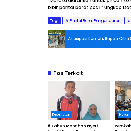
“Mereka diarahkan untuk pindah ke t
bibir pantai barat pos 1,” ungkap Dedi
Tag:
Pantai Barat Pangandaran
Antisipasi Kumuh, Bupati Citr
Pos Terkait
Kesehatan
Hukum
8 Tahun Menahan Nyeri
Pemkab