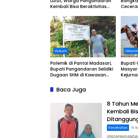
Lutut, Warga Pangandaran
Bangka
Kembali Bisa Beraktivitas
Cecera
Usai Operasi Gratis
Diangka
Ditanggung BPJS
Koordi
Hukum
Hibura
Polemik di Pantai Madasari,
Bupati 
Bupati Pangandaran Selidiki
Masyar
Dugaan SHM di Kawasan
Kejurn
Sempadan Pantai
Indones
Legokj
Baca Juga
8 Tahun Me
Kembali Bis
Ditanggun
Kesehatan
6 A
LENSAPANGANDAR