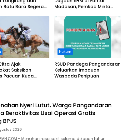
i Tongkang dan
Dugaan SHM di Pantai
n Batu Bara Segera
Madasari, Pemkab Minta
t, Soroti Buruknya
Usut Asal-usul Sertifikat
nasi Perusahaan
n
Hukum
Citra Ajak
RSUD Pandega Pangandaran
akat Saksikan
Keluarkan Imbauan
as Pacuan Kuda
Waspada Penipuan
ia Derby 2026 di
awa
nahan Nyeri Lutut, Warga Pangandaran
a Beraktivitas Usai Operasi Gratis
g BPJS
gustus 2026
AN.COM – Menahan rasa sakit selama delapan tahun