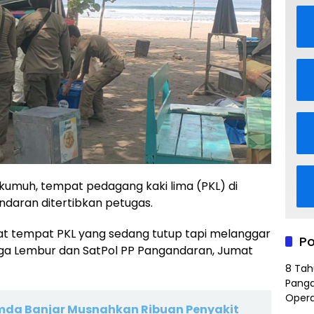
 kumuh, tempat pedagang kaki lima (PKL) di
ndaran ditertibkan petugas.
hat tempat PKL yang sedang tutup tapi melanggar
Po
aga Lembur dan SatPol PP Pangandaran, Jumat
8 Tah
Panga
Opera
imda Banjar Musnahkan Ribuan Penyakit