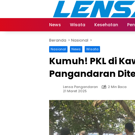
Langsung
ke
konten
News
Wisata
Kesehatan
Pen
Beranda
Nasional
Nasional
News
Wisata
Kumuh! PKL di Ka
Pangandaran Dite
Lensa Pangandaran
2 Min Baca
21 Maret 2025