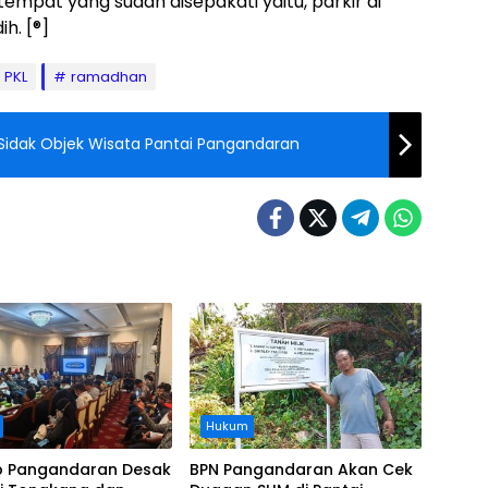
empat yang sudah disepakati yaitu, parkir di
h. [®]
PKL
ramadhan
a Sidak Objek Wisata Pantai Pangandaran
Hukum
 Pangandaran Desak
BPN Pangandaran Akan Cek