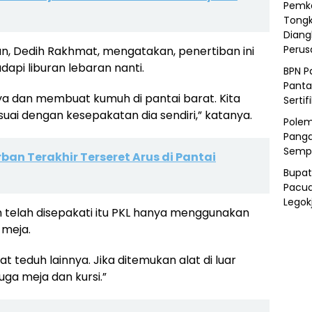
Pemka
Tongk
Diang
Peru
, Dedih Rakhmat, mengatakan, penertiban ini
pi liburan lebaran nanti.
BPN P
Panta
knya dan membuat kumuh di pantai barat. Kita
Sertif
suai dengan kesepakatan dia sendiri,” katanya.
Polem
Panga
Semp
ban Terakhir Terseret Arus di Pantai
Bupat
Pacua
Legok
n telah disepakati itu PKL hanya menggunakan
 meja.
at teduh lainnya. Jika ditemukan alat di luar
uga meja dan kursi.”