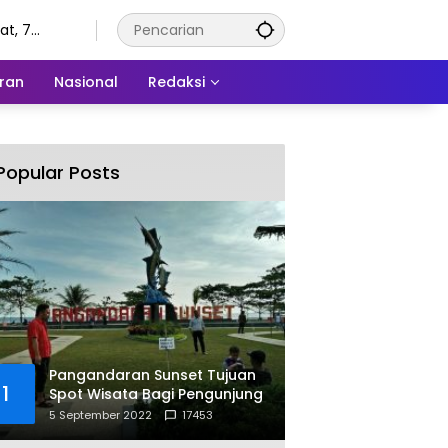
t, 7
tus 2026
ran
Nasional
Redaksi
Popular Posts
Pangandaran Sunset Tujuan
1
Spot Wisata Bagi Pengunjung
5 September 2022
17453