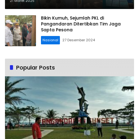
Petugas
21 Maret 2025
Bikin Kumuh, Sejumlah PKL di
Pangandaran Ditertibkan Tim Jaga
Sapta Pesona
Nasional
27 Desember 2024
Popular Posts