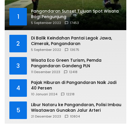
Pangandaran Sunset Tujuan Spot Wisata
1
Bagi Pengunjung
5 September 2022
17453
Di Balik Keindahan Pantai Legok Jawa,
2
Cimerak, Pangandaran
5 September 2022
13675
Wisata Eco Green Turism, Pemda
3
Pangandaran Gandeng PLN
11 Desember 2023
12418
Pajak Hiburan di Pangandaran Naik Jadi
4
40 Persen
10 Januari 2024
12218
Libur Nataru ke Pangandaran, Polisi Imbau
5
Wisatawan Gunakan Jalur Arteri
21 Desember 2023
10804