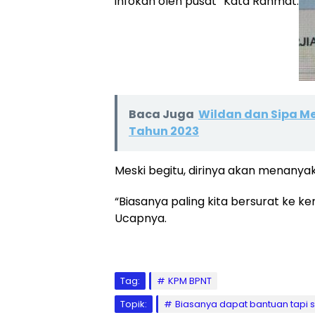
infokan oleh pusat” Kata Rahmat.
Baca Juga
Wildan dan Sipa M
Tahun 2023
Meski begitu, dirinya akan menanyaka
“Biasanya paling kita bersurat ke 
Ucapnya.
Tag:
KPM BPNT
Topik:
Biasanya dapat bantuan tapi 