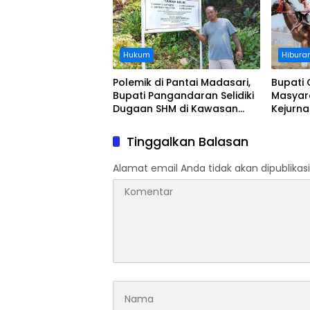
Hukum
Hibura
Polemik di Pantai Madasari,
Bupati 
Bupati Pangandaran Selidiki
Masyar
Dugaan SHM di Kawasan
Kejurn
Sempadan Pantai
Indones
Legokj
Tinggalkan Balasan
Alamat email Anda tidak akan dipublikasi