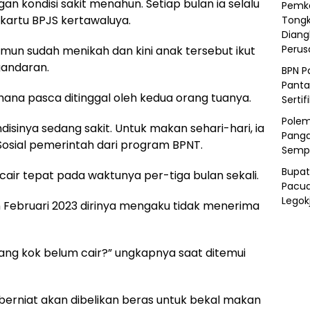
gan kondisi sakit menahun. Setiap bulan ia selalu
Pemka
 kartu BPJS kertawaluya.
Tongk
Diang
Peru
mun sudah menikah dan kini anak tersebut ikut
gandaran.
BPN P
Panta
rhana pasca ditinggal oleh kedua orang tuanya.
Sertif
Polem
ndisinya sedang sakit. Untuk makan sehari-hari, ia
Panga
sial pemerintah dari program BPNT.
Semp
Bupat
air tepat pada waktunya per-tiga bulan sekali.
Pacua
Legok
 Februari 2023 dirinya mengaku tidak menerima
ang kok belum cair?” ungkapnya saat ditemui
 berniat akan dibelikan beras untuk bekal makan