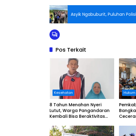
Asyik Ngabuburit, Puluhan Poli
Pos Terkait
Kesehatan
Hukum
8 Tahun Menahan Nyeri
Pemkab
Lutut, Warga Pangandaran
Bangka
Kembali Bisa Beraktivitas
Cecera
Usai Operasi Gratis
Diangka
Ditanggung BPJS
Koordi