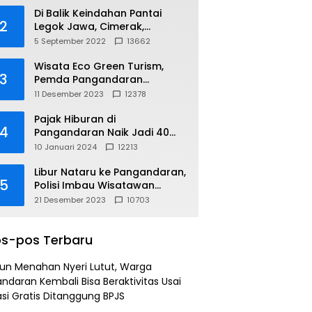
Di Balik Keindahan Pantai
2
Legok Jawa, Cimerak,
Pangandaran
5 September 2022
13662
Wisata Eco Green Turism,
3
Pemda Pangandaran
Gandeng PLN
11 Desember 2023
12378
Pajak Hiburan di
4
Pangandaran Naik Jadi 40
Persen
10 Januari 2024
12213
Libur Nataru ke Pangandaran,
5
Polisi Imbau Wisatawan
Gunakan Jalur Arteri
21 Desember 2023
10703
s-pos Terbaru
un Menahan Nyeri Lutut, Warga
ndaran Kembali Bisa Beraktivitas Usai
si Gratis Ditanggung BPJS