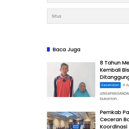
Baca Juga
8 Tahun Me
Kembali Bis
Ditanggun
Kesehatan
6 A
LENSAPANGANDAR
bukanlah…
Pemkab Pa
Ceceran Ba
Koordinasi