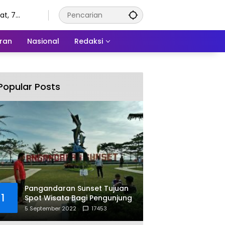
t, 7
tus 2026
ran
Nasional
Redaksi
Popular Posts
Pangandaran Sunset Tujuan
1
Spot Wisata Bagi Pengunjung
5 September 2022
17453