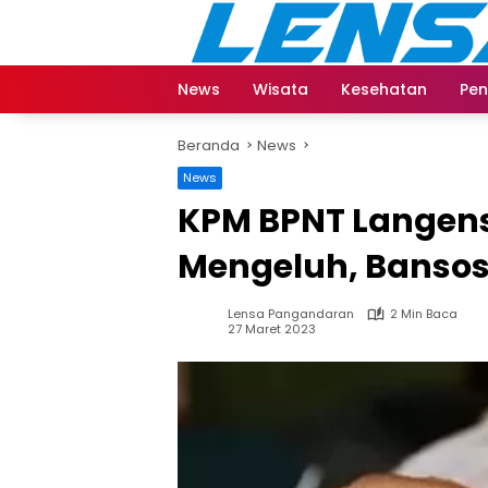
Langsung
ke
konten
News
Wisata
Kesehatan
Pen
Beranda
News
News
KPM BPNT Langens
Mengeluh, Bansos
Lensa Pangandaran
2 Min Baca
27 Maret 2023