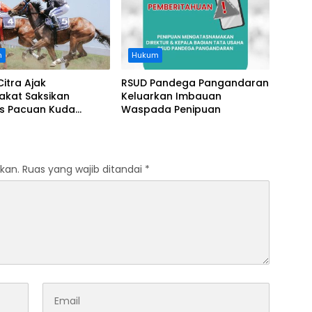
n
Hukum
Citra Ajak
RSUD Pandega Pangandaran
akat Saksikan
Keluarkan Imbauan
as Pacuan Kuda
Waspada Penipuan
ia Derby 2026 di
awa
kan.
Ruas yang wajib ditandai
*