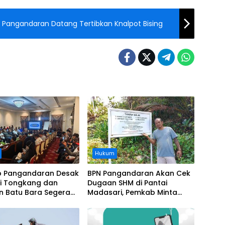
si Pangandaran Datang Tertibkan Knalpot Bising
Hukum
 Pangandaran Desak
BPN Pangandaran Akan Cek
i Tongkang dan
Dugaan SHM di Pantai
n Batu Bara Segera
Madasari, Pemkab Minta
t, Soroti Buruknya
Usut Asal-usul Sertifikat
nasi Perusahaan