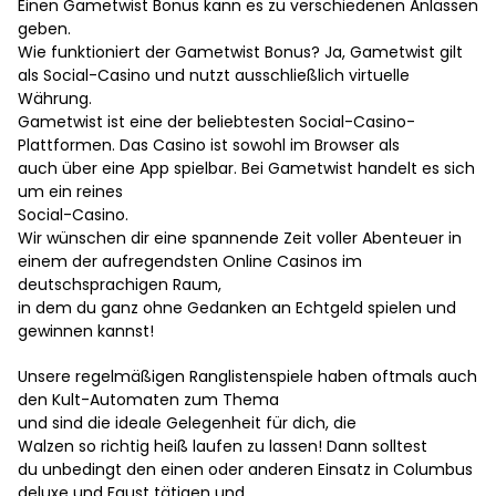
Einen Gametwist Bonus kann es zu verschiedenen Anlässen
geben.
Wie funktioniert der Gametwist Bonus? Ja, Gametwist gilt
als Social-Casino und nutzt ausschließlich virtuelle
Währung.
Gametwist ist eine der beliebtesten Social-Casino-
Plattformen. Das Casino ist sowohl im Browser als
auch über eine App spielbar. Bei Gametwist handelt es sich
um ein reines
Social-Casino.
Wir wünschen dir eine spannende Zeit voller Abenteuer in
einem der aufregendsten Online Casinos im
deutschsprachigen Raum,
in dem du ganz ohne Gedanken an Echtgeld spielen und
gewinnen kannst!
Unsere regelmäßigen Ranglistenspiele haben oftmals auch
den Kult-Automaten zum Thema
und sind die ideale Gelegenheit für dich, die
Walzen so richtig heiß laufen zu lassen! Dann solltest
du unbedingt den einen oder anderen Einsatz in Columbus
deluxe und Faust tätigen und