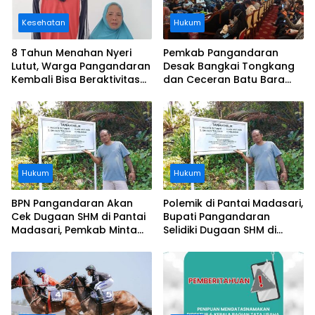
Kesehatan
Hukum
8 Tahun Menahan Nyeri
Pemkab Pangandaran
Lutut, Warga Pangandaran
Desak Bangkai Tongkang
Kembali Bisa Beraktivitas
dan Ceceran Batu Bara
Usai Operasi Gratis
Segera Diangkat, Soroti
Ditanggung BPJS
Buruknya Koordinasi
Perusahaan
Hukum
Hukum
BPN Pangandaran Akan
Polemik di Pantai Madasari,
Cek Dugaan SHM di Pantai
Bupati Pangandaran
Madasari, Pemkab Minta
Selidiki Dugaan SHM di
Usut Asal-usul Sertifikat
Kawasan Sempadan
Pantai