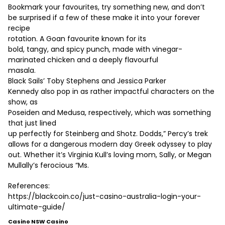
Bookmark your favourites, try something new, and don’t
be surprised if a few of these make it into your forever
recipe
rotation. A Goan favourite known for its
bold, tangy, and spicy punch, made with vinegar-
marinated chicken and a deeply flavourful
masala.
Black Sails’ Toby Stephens and Jessica Parker
Kennedy also pop in as rather impactful characters on the
show, as
Poseiden and Medusa, respectively, which was something
that just lined
up perfectly for Steinberg and Shotz. Dodds,” Percy’s trek
allows for a dangerous modern day Greek odyssey to play
out. Whether it’s Virginia Kull’s loving mom, Sally, or Megan
Mullally’s ferocious “Ms.
References:
https://blackcoin.co/just-casino-australia-login-your-
ultimate-guide/
Casino NSW Casino