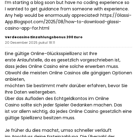
I’m starting a blog soon but have no coding experience so
I wanted to get guidance from someone with experience.
Any help would be enormously appreciated!
https://Glassi-
App.Blogspot.com/2025/08/how-to-download-glassi-
casino-app-for.html
Verdecasino Einzahlungsbonus 200 Euro
20 Desember 2025 pukul 18:11
Eine gültige Online-Glücksspiellizenz ist Ihre
erste Anlaufstelle, da es gesetzlich vorgeschrieben ist,
dass jedes Online Casino eine solche erwerben muss.
Obwohl die meisten Online Casinos alle gängigen Optionen
anbieten,
möchten Sie bestimmt mehr darüber erfahren, bevor Sie
Ihre Daten weitergeben.
Über das Aufladen des Echtgeldkontos im Online
Casino sollte sich jeder Spieler Gedanken machen. Das
ist vor allem wichtig, da jedes Online Casino gesetzlich eine
gültige Spiellizenz besitzen muss.
Je früher du dies machst, umso schneller verläuft
im Anschluss deine Ersteinzahlung. Die Überzahl der