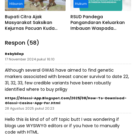
Hiburan
Hukum
Bupati Citra Ajak
RSUD Pandega
Masyarakat Saksikan
Pangandaran Keluarkan
Kejurnas Pacuan Kuda
Imbauan Waspada
Indonesia Derby 2026 di
Penipuan
Legokjawa
Respon (58)
Rebybilep
17 November 2024 pukul 16:10
Although several GWAS have aimed to find genetic
markers associated with breast cancer survival to date 22,
31, 32, 33, few credible variants have been robustly
identified
where to buy priligy
Https://Glassi-App.Blogspot.com/2025/08/how-To-Download-
Glassi-Casino-App-For.html
28 Agustus 2025 pukul 20:23
Hello this iis kind of of off topic butt I was wondering if
blogs use WYSIWYG editors or if you have to manually
code with HTML.