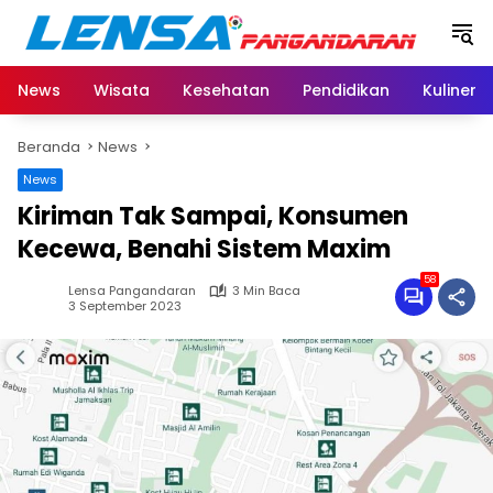
Langsung
ke
konten
News
Wisata
Kesehatan
Pendidikan
Kuliner
Beranda
News
News
Kiriman Tak Sampai, Konsumen
Kecewa, Benahi Sistem Maxim
58
Lensa Pangandaran
3 Min Baca
3 September 2023