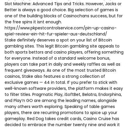
Slot Machine: Advanced Tips and Tricks. However, Jacks or
Better is always a good choice. Big selection of games is
one of the building blocks of Casinochans success, but for
the free spins it isnt enough.
https://www.pkpestcontrolservice.com/pin-up-casino-
spiel-review-ein-hit-fur-spieler-aus-deutschland/
Stake definitely deserves a spot on your list of Bitcoin
gambling sites. This legit Bitcoin gambling site appeals to
both sports bettors and casino players, offering something
for everyone. Instead of a standard welcome bonus,
players can take part in daily and weekly raffles as well as
frequent giveaways. As one of the most trusted Bitcoin
casinos, Stake also features a strong collection of
exclusive games — 44 in total. If you prefer to stick with
well-known software providers, the platform makes it easy
to filter titles. Pragmatic Play, iSoftBet, Belatra, Endorphina,
and Play’n GO are among the leading names, alongside
many others worth exploring. Speaking of table games
players, there are recurring promotions to spice up your
gameplay. Red Dog takes credit cards, Casino Cruise has
decided to embrace the number twenty nine and work it