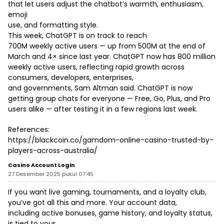
that let users adjust the chatbot’s warmth, enthusiasm,
emoji
use, and formatting style.
This week, ChatGPT is on track to reach
700M weekly active users — up from 500M at the end of
March and 4× since last year. ChatGPT now has 800 million
weekly active users, reflecting rapid growth across
consumers, developers, enterprises,
and governments, Sam Altman said. ChatGPT is now
getting group chats for everyone — Free, Go, Plus, and Pro
users alike — after testing it in a few regions last week.
References:
https://blackcoin.co/gamdom-online-casino-trusted-by-
players-across-australia/
Casino Account Login
27 Desember 2025 pukul 07:45
If you want live gaming, tournaments, and a loyalty club,
you’ve got all this and more. Your account data,
including active bonuses, game history, and loyalty status,
is tied to your