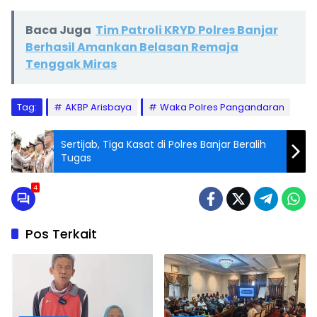
Baca Juga
Tim Patroli KRYD Polres Banjar
Berhasil Amankan Belasan Remaja
Tenggak Miras
Tag:
AKBP Arisbaya
Waka Polres Pangandaran
Sertijab, Tiga Kasat di Polres Banjar Beralih
Tugas
4
Pos Terkait