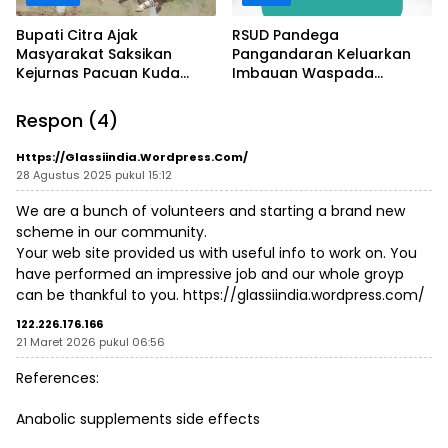
Bupati Citra Ajak
RSUD Pandega
Masyarakat Saksikan
Pangandaran Keluarkan
Kejurnas Pacuan Kuda
Imbauan Waspada
Indonesia Derby 2026 di
Penipuan
Legokjawa
Respon (4)
Https://glassiindia.wordpress.com/
28 Agustus 2025 pukul 15:12
We are a bunch of volunteers and starting a brand new
scheme in our community.
Your web site provided us with useful info to work on. You
have performed an impressive job and our whole groyp
can be thankful to you.
https://glassiindia.wordpress.com/
122.226.176.166
21 Maret 2026 pukul 06:56
References:
Anabolic supplements side effects