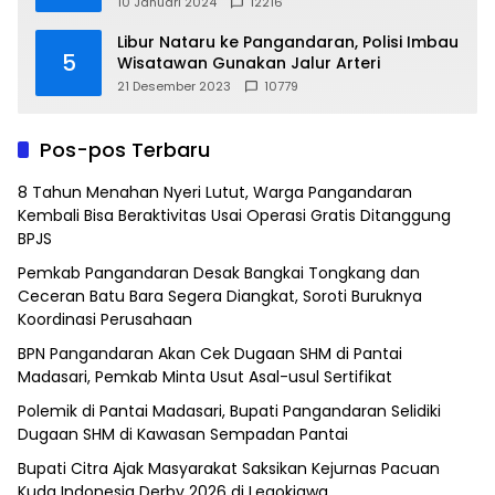
10 Januari 2024
12216
Libur Nataru ke Pangandaran, Polisi Imbau
5
Wisatawan Gunakan Jalur Arteri
21 Desember 2023
10779
Pos-pos Terbaru
8 Tahun Menahan Nyeri Lutut, Warga Pangandaran
Kembali Bisa Beraktivitas Usai Operasi Gratis Ditanggung
BPJS
Pemkab Pangandaran Desak Bangkai Tongkang dan
Ceceran Batu Bara Segera Diangkat, Soroti Buruknya
Koordinasi Perusahaan
BPN Pangandaran Akan Cek Dugaan SHM di Pantai
Madasari, Pemkab Minta Usut Asal-usul Sertifikat
Polemik di Pantai Madasari, Bupati Pangandaran Selidiki
Dugaan SHM di Kawasan Sempadan Pantai
Bupati Citra Ajak Masyarakat Saksikan Kejurnas Pacuan
Kuda Indonesia Derby 2026 di Legokjawa