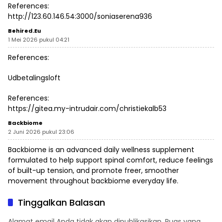
References:
http://123.60.146.54:3000/soniaserena936
Behired.eu
1 Mei 2026 pukul 04:21
References:
Udbetalingsloft
References:
https://gitea.my-intrudair.com/christiekalb53
Backbiome
2 Juni 2026 pukul 23:06
Backbiome is an advanced daily wellness supplement
formulated to help support spinal comfort, reduce feelings
of built-up tension, and promote freer, smoother
movement throughout
backbiome
everyday life.
Tinggalkan Balasan
Alamat email Anda tidak akan dipublikasikan.
Ruas yang