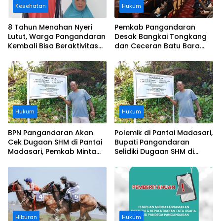
Kesehatan
Hukum
8 Tahun Menahan Nyeri
Pemkab Pangandaran
Lutut, Warga Pangandaran
Desak Bangkai Tongkang
Kembali Bisa Beraktivitas
dan Ceceran Batu Bara
Usai Operasi Gratis
Segera Diangkat, Soroti
Ditanggung BPJS
Buruknya Koordinasi
Perusahaan
Hukum
Hukum
BPN Pangandaran Akan
Polemik di Pantai Madasari,
Cek Dugaan SHM di Pantai
Bupati Pangandaran
Madasari, Pemkab Minta
Selidiki Dugaan SHM di
Usut Asal-usul Sertifikat
Kawasan Sempadan
Pantai
Hiburan
Hukum