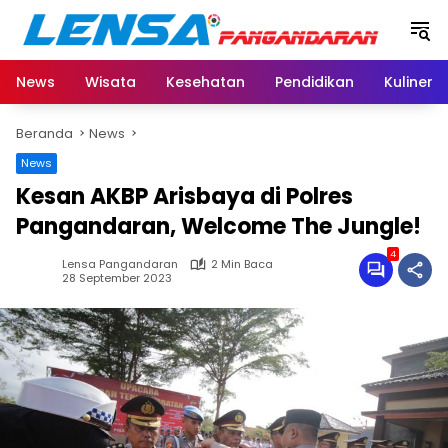
Langsung
ke
konten
News
Wisata
Kesehatan
Pendidikan
Kuliner
Beranda
News
News
Kesan AKBP Arisbaya di Polres
Pangandaran, Welcome The Jungle!
4
Lensa Pangandaran
2 Min Baca
28 September 2023